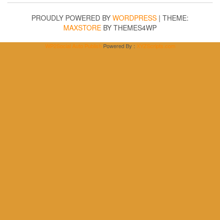
PROUDLY POWERED BY
WORDPRESS
|
THEME:
MAXSTORE
BY THEMES4WP
WP2Social Auto Publish
Powered By :
XYZScripts.com