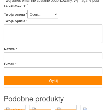
Twój adres email nie zostanie opublikowany.
Wymagane pola
są oznaczone
*
Twoja ocena
*
Twoja opinia
*
Nazwa
*
E-mail
*
Podobne produkty