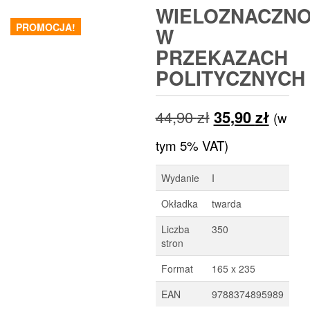
WIELOZNACZN
PROMOCJA!
W
PRZEKAZACH
POLITYCZNYCH
Pierwotna
Aktua
44,90
zł
35,90
zł
(w
cena
cena
tym 5% VAT)
wynosiła:
wynos
Wydanie
I
44,90 zł.
35,90 
Okładka
twarda
Liczba
350
stron
Format
165 x 235
EAN
9788374895989