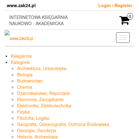
Skip
www.zak24.pl
Login / Register
to
the
INTERNETOWA KSIĘGARNIA
0
content
NAUKOWO - AKADEMICKA
Toggle
navigati
Księgarnia
Kategorie
Architektura, Urbanistyka
Biologia
Budownictwo
Chemia
Dziennikarstwo, Reportaże
Ekonomia, Zarządzanie
Elektronika, Elektrotechnika
Fizyka
Filozofia, Logika
Geografia, Oceanografia, Ochrona Środowiska
Geologia, Geodezja
Historia, Archeologia