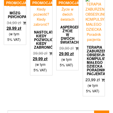
PROMOCJA!
PROMOCJA!
PROMOCJA!
MÓZG
PSYCHOPATY
34,90
zł
ASPERGER
Pierwotna
Aktualna
28,99
zł
ŻYCIE
NASTOLATKI
cena
cena
(w tym
W
KIEDY
DWÓCH
wynosiła:
wynosi:
5% VAT)
POZWOLIĆ?
ŚWIATACH
KIEDY
34,90 zł.
28,99 zł.
ZABRONIĆ?
TERAPIA
39,90
zł
ZABURZENIA
39,90
zł
Pierwotna
Aktualna
29,90
zł
OBSESYJNO-
Pierwotna
Aktualna
29,99
zł
cena
cena
KOMPULSYJN
(w tym
MAŁEGO
cena
cena
wynosiła:
wynosi:
(w tym
5% VAT)
DZIECKA
wynosiła:
wynosi:
39,90 zł.
29,90 zł.
5% VAT)
PORADNIK
PACJENTA
39,90 zł.
29,99 zł.
23,99
zł
(w tym
5% VAT)
Szukaj: