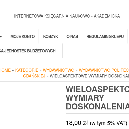
INTERNETOWA KSIĘGARNIA NAUKOWO - AKADEMICKA
MOJE KONTO
KOSZYK
O NAS
REGULAMIN SKLEPU
A JEDNOSTEK BUDŻETOWYCH
HOME
»
KATEGORIE
»
WYDAWNICTWO
»
WYDAWNICTWO POLITEC
GDAŃSKIEJ
» WIELOASPEKTOWE WYMIARY DOSKONA
WIELOASPEKT
WYMIARY
DOSKONALENI
18,00
zł
(w tym 5% VAT)