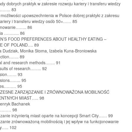
ady dobrych praktyk w zakresie rozwoju kariery i transferu wiedzy
+…….. 83
możliwości upowszechnienia w Polsce dobrej praktyki z zakresu
kariery i transferu wiedzy osób 50+…… 85
umowanie…….. 86
afia ……….. 86
N’S FOOD PREFERENCES ABOUT HEALTHY EATING –
E OF POLAND…. 89
a Dudziak, Monika Stoma, Izabela Kuna-Broniowska
duction……. 89
ial and research methods……. 91
sults of research…….. 92
ssion……. 93
usions…….. 95
ces……… 95
ZESNE ZARZĄDZANIE I ZRÓWNOWAŻONA MOBILNOŚĆ
ENTNYCH MIAST….. 98
enryk Bachanek
p……… 98
zanie inżynierią miast oparte na koncepcji Smart City…… 99
dzanie zrównoważoną mobilnością i jej wpływ na funkcjonowanie
ty….. 102