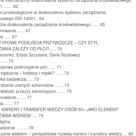
01 …… 62
iki proekologiczne w doskonaleniu systemu zarządzania
kowego ISO 14001.. 64
dzia doskonalenia zarządzania środowiskowego…… 65
umowanie…… 67
fia ….. 67
TYPOWE PODEJŚCIA PRZYWÓDCZE – CZY STYL
ANIA ZALEŻY OD PŁCI?….. 70
Kocenko, Edyta Szczesna, Daria Szutowicz
p…… 70
otypowe postrzeganie płci…… 71
zarządzania – kobiecy i męski?…… 72
yka badawcza….. 73
erdzenie utartych schematów …… 73
ywistość przeczy stereotypom …… 75
umowanie……. 77
afia……. 77
KARIERY I TRANSFER WIEDZY OSÓB 50+ JAKO ELEMENT
ANIA WIEKIEM …. 79
ligóra
adzenie …….. 79
zanie wiekiem – perspektywa rozwoju kariery i transferu wiedzy…. 80