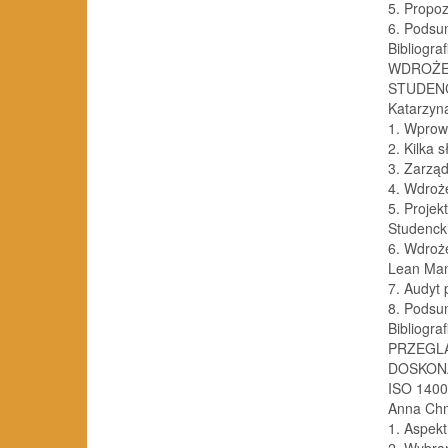
5. Propo
6. Podsu
Bibliogra
WDROŻE
STUDEN
Katarzyna
1. Wprow
2. Kilka
3. Zarzą
4. Wdroż
5. Projek
Studenck
6. Wdroż
Lean Ma
7. Audyt
8. Podsu
Bibliogr
PRZEGL
DOSKON
ISO 140
Anna Chm
1. Aspek
2. Wybra