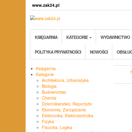
Skip
www.zak24.pl
to
the
content
KSIĘGARNIA
KATEGORIE
WYDAWNICTWO
POLITYKA PRYWATNOŚCI
NOWOŚCI
OBSŁUG
Księgarnia
Kategorie
Architektura, Urbanistyka
Biologia
Budownictwo
Chemia
Dziennikarstwo, Reportaże
Ekonomia, Zarządzanie
Elektronika, Elektrotechnika
Fizyka
Filozofia, Logika