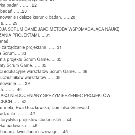
yka badań …….. 22
i badań…….23
mowanie i dalsze kierunki badań…… 28
afia…… 29
CJA SCRUM GAME JAKO METODA WSPOMAGAJĄCA NAUKĘ
ANIA PROJEKTAMI…..31
anaś
e zarządzanie projektami …… 31
a Scrum…. 33
enia projektu Scrum Game….. 35
ztaty Scrum Game…… 35
ści edukacyjne warsztatów Scrum Game….. 36
e uczestników warsztatów…… 38
mowanie ….. 39
afia……… 40
JAKO NIEDOCENIANY SPRZYMIERZENIEC PROJEKTÓW
CKICH…… 42
ormela, Ewa Goczkowska, Dominika Grunwald
wadzenie ……… 42
kterystyka projektów studenckich… 44
yka badawcza…..45
i badania kwestionariuszowego….45