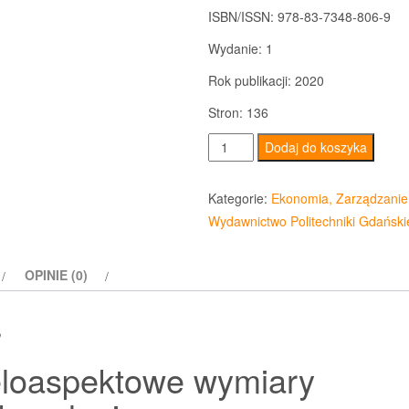
ISBN/ISSN:
978-83-7348-806-9
Wydanie:
1
Rok publikacji:
2020
Stron:
136
ilość
Dodaj do koszyka
Wieloaspektowe
wymiary
Kategorie:
Ekonomia, Zarządzanie
doskonalenia
Wydawnictwo Politechniki Gdański
OPINIE (0)
s
loaspektowe wymiary