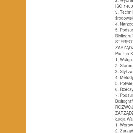
ISO 140
3. Techn
środowis
4. Narzę
5. Pods
Bibliogra
STEREO
ZARZĄDZ
Paulina 
1. Wstę
2. Stere
3. Styl 
4. Metod
5. Potwi
6. Rzecz
7. Pods
Bibliogr
ROZWÓJ 
ZARZĄDZ
Łucja Wa
1. Wprow
2. Zarząd