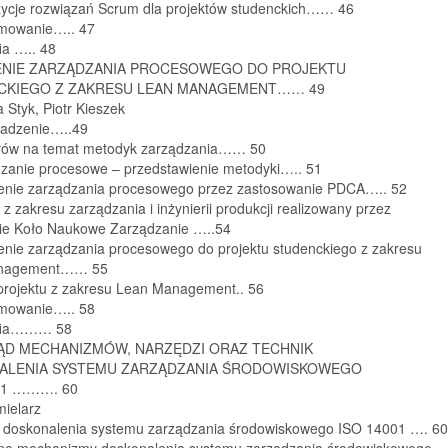
zycje rozwiązań Scrum dla projektów studenckich…… 46
mowanie….. 47
fia ….. 48
NIE ZARZĄDZANIA PROCESOWEGO DO PROJEKTU
CKIEGO Z ZAKRESU LEAN MANAGEMENT…… 49
 Styk, Piotr Kieszek
adzenie…..49
 słów na temat metodyk zarządzania…… 50
dzanie procesowe – przedstawienie metodyki….. 51
enie zarządzania procesowego przez zastosowanie PDCA….. 52
t z zakresu zarządzania i inżynierii produkcji realizowany przez
ie Koło Naukowe Zarządzanie …..54
enie zarządzania procesowego do projektu studenckiego z zakresu
nagement…… 55
 projektu z zakresu Lean Management.. 56
mowanie….. 58
afia……… 58
ĄD MECHANIZMÓW, NARZĘDZI ORAZ TECHNIK
ALENIA SYSTEMU ZARZĄDZANIA ŚRODOWISKOWEGO
01 ………. 60
ielarz
t doskonalenia systemu zarządzania środowiskowego ISO 14001 …. 60
ne mechanizmy doskonalenia systemu zarządzania środowiskowego