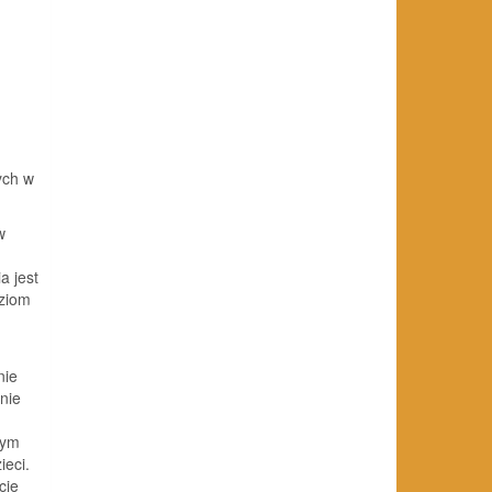
ych w
w
a jest
oziom
nie
nie
wym
eci.
cie