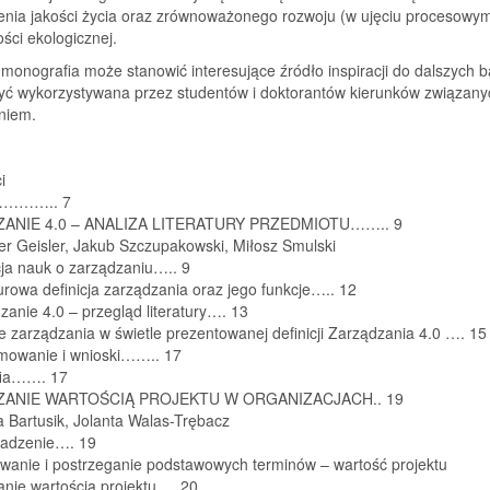
enia jakości życia oraz zrównoważonego rozwoju (w ujęciu procesowym
ści ekologicznej.
 monografia może stanowić interesujące źródło inspiracji do dalszych 
być wykorzystywana przez studentów i doktorantów kierunków związany
niem.
i
……….. 7
ANIE 4.0 – ANALIZA LITERATURY PRZEDMIOTU…….. 9
er Geisler, Jakub Szczupakowski, Miłosz Smulski
cja nauk o zarządzaniu….. 9
turowa definicja zarządzania oraz jego funkcje….. 12
zanie 4.0 – przegląd literatury…. 13
e zarządzania w świetle prezentowanej definicji Zarządzania 4.0 …. 15
mowanie i wnioski…….. 17
afia……. 17
ANIE WARTOŚCIĄ PROJEKTU W ORGANIZACJACH.. 19
 Bartusik, Jolanta Walas-Trębacz
adzenie…. 19
owanie i postrzeganie podstawowych terminów – wartość projektu
anie wartością projektu…. 20