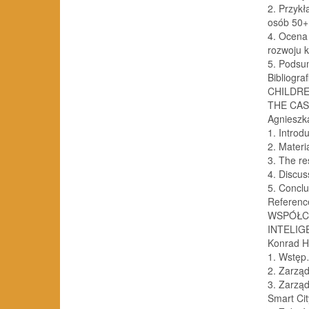
2. Przykł
osób 50
4. Ocena 
rozwoju 
5. Pods
Bibliogr
CHILDRE
THE CAS
Agnieszk
1. Intro
2. Mater
3. The re
4. Discu
5. Concl
Referen
WSPÓŁC
INTELIG
Konrad H
1. Wstę
2. Zarząd
3. Zarzą
Smart Ci