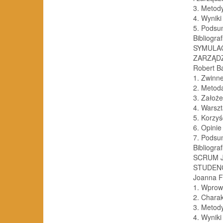
3. Metod
4. Wynik
5. Podsu
Bibliogr
SYMULA
ZARZĄDZ
Robert B
1. Zwinn
2. Metod
3. Założ
4. Wars
5. Korzy
6. Opini
7. Podsu
Bibliogr
SCRUM 
STUDEN
Joanna F
1. Wpro
2. Chara
3. Metod
4. Wynik