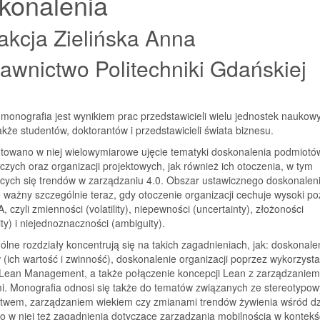
konalenia
kcja Zielińska Anna
wnictwo Politechniki Gdańskiej
 monografia jest wynikiem prac przedstawicieli wielu jednostek naukow
także studentów, doktorantów i przedstawicieli świata biznesu.
towano w niej wielowymiarowe ujęcie tematyki doskonalenia podmiotó
zych oraz organizacji projektowych, jak również ich otoczenia, w tym
cych się trendów w zarządzaniu 4.0. Obszar ustawicznego doskonaleni
 ważny szczególnie teraz, gdy otoczenie organizacji cechuje wysoki p
, czyli zmienności (volatility), niepewności (uncertainty), złożoności
ty) i niejednoznaczności (ambiguity).
lne rozdziały koncentrują się na takich zagadnieniach, jak: doskonale
 (ich wartość i zwinność), doskonalenie organizacji poprzez wykorzysta
 Lean Management, a także połączenie koncepcji Lean z zarządzaniem
mi. Monografia odnosi się także do tematów związanych ze stereotypo
twem, zarządzaniem wiekiem czy zmianami trendów żywienia wśród dzi
 w niej też zagadnienia dotyczące zarządzania mobilnością w kontekś