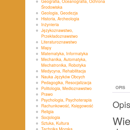
Geografia, Oceanografia, Ochrona
Środowiska
Geologia, Geodezja
Historia, Archeologia
Inżynieria
Językoznawstwo,
Przekładoznawstwo
Literaturoznawstwo
Mapy
Matematyka, Informatyka
Mechanika, Automatyka,
Mechatronika, Robotyka
Medycyna, Rehabilitacja
Nauka Języków Obcych
Pedagogika, Resocjalizacja
OPIS
Politologia, Medioznawstwo
Prawo
Psychologia, Psychoterapia
Opi
Rachunkowość, Księgowość
Religia
Wie
Socjologia
Sztuka, Kultura
Technika Morska