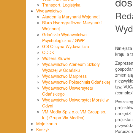
dos
Transport, Logistyka
Wydawnictwo
Reda
Akademia Marynarki Wojennej
Biuro Hydrograficzne Marynarki
Wyda
Wojennej
Gdańskie Wydawnictwo
Psychologiczne / GWP
GiS Oficyna Wydawnicza
Niniejsza
ODDK
kraju, a 
Wolters Kluwer
Zaprezen
Wydawnictwo Ateneum-Szkoły
gospodarc
Wyższej w Gdańsku
zmieniają
Wydawnictwo Marpress
niezwykle
Wydawnictwo Politechniki Gdańskiej
tzw. VUCA
Wydawnictwo Uniwersytetu
(complexi
Gdańskiego
Wydawnictwo Uniwersytet Morski w
Poszczegó
Gdyni
projektów
VM Media Sp z o.o. VM Group sp.
narzędzi
k. ( Grupa Via Medica)
projekta
Moje konto
przywódz
Koszyk
Poruszono