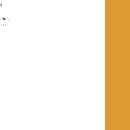
) i
badań,
ch z