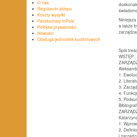
O nas
doskonal
Regulamin sklepu
świadomo
Koszty wysyłki
Niniejsza
Paczkomaty InPost
a także 
Polityka prywatności
zarządza
Nowości
Obsługa jednostek budżetowych
Spis treśc
WSTĘP…
ZARZĄDZ
Aleksand
1. Ewolu
2. Litera
3. Zarząd
4. Funkcj
5. Podsu
Bibliogr
ZARZĄDZ
Katarzyna
1. Wprow
2. Defini
i zarządz