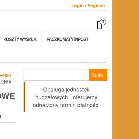
Login / Register
0
KOSZTY WYSYŁKI
PACZKOMATY INPOST
Szukaj:
HNIKI
LENIA
Obsługa jednostek
OWE
budżetowych - oferujemy
odroczony termin płatności
A