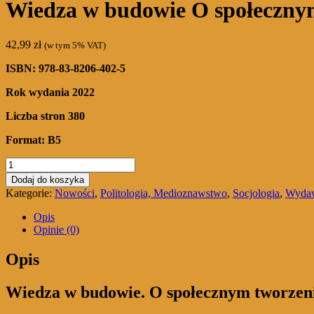
Wiedza w budowie O społecznym
42,99
zł
(w tym 5% VAT)
ISBN: 978-83-8206-402-5
Rok wydania 2022
Liczba stron 380
Format: B5
ilość
Wiedza
Dodaj do koszyka
w
Kategorie:
Nowości
,
Politologia, Medioznawstwo
,
Socjologia
,
Wydaw
budowie
O
Opis
społecznym
Opinie (0)
tworzeniu
wiedzy
Opis
w
Wikipedii
Wiedza w budowie. O społecznym tworzen