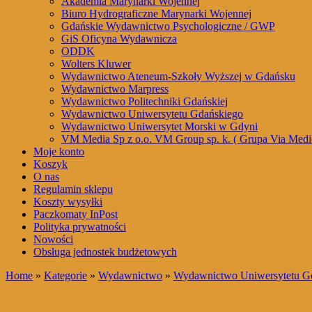
Akademia Marynarki Wojennej
Biuro Hydrograficzne Marynarki Wojennej
Gdańskie Wydawnictwo Psychologiczne / GWP
GiS Oficyna Wydawnicza
ODDK
Wolters Kluwer
Wydawnictwo Ateneum-Szkoły Wyższej w Gdańsku
Wydawnictwo Marpress
Wydawnictwo Politechniki Gdańskiej
Wydawnictwo Uniwersytetu Gdańskiego
Wydawnictwo Uniwersytet Morski w Gdyni
VM Media Sp z o.o. VM Group sp. k. ( Grupa Via Medi
Moje konto
Koszyk
O nas
Regulamin sklepu
Koszty wysyłki
Paczkomaty InPost
Polityka prywatności
Nowości
Obsługa jednostek budżetowych
Home
»
Kategorie
»
Wydawnictwo
»
Wydawnictwo Uniwersytetu G