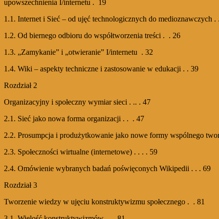
upowszechnienia I/internetu . 19
1.1. Internet i Sieć – od ujęć technologicznych do medioznawczych .
1.2. Od biernego odbioru do współtworzenia treści . . 26
1.3. „Zamykanie” i „otwieranie” I/internetu . 32
1.4. Wiki – aspekty techniczne i zastosowanie w edukacji . . 39
Rozdział 2
Organizacyjny i społeczny wymiar sieci . .. . 47
2.1. Sieć jako nowa forma organizacji . . . 47
2.2. Prosumpcja i produżytkowanie jako nowe formy wspólnego tworze
2.3. Społeczności wirtualne (internetowe) . . . . 59
2.4. Omówienie wybranych badań poświęconych Wikipedii . . . 69
Rozdział 3
Tworzenie wiedzy w ujęciu konstruktywizmu społecznego . . 81
3.1. Wielość konstruktywizmów . . . 81