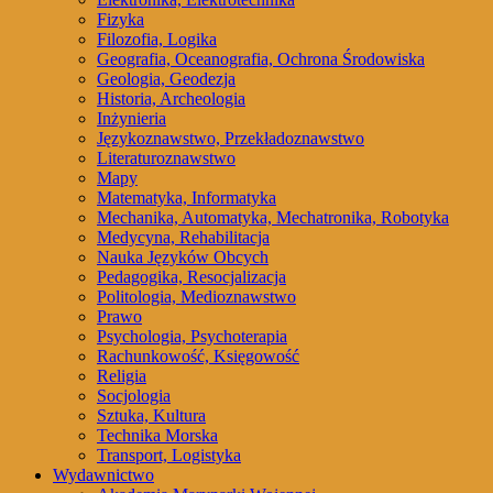
Fizyka
Filozofia, Logika
Geografia, Oceanografia, Ochrona Środowiska
Geologia, Geodezja
Historia, Archeologia
Inżynieria
Językoznawstwo, Przekładoznawstwo
Literaturoznawstwo
Mapy
Matematyka, Informatyka
Mechanika, Automatyka, Mechatronika, Robotyka
Medycyna, Rehabilitacja
Nauka Języków Obcych
Pedagogika, Resocjalizacja
Politologia, Medioznawstwo
Prawo
Psychologia, Psychoterapia
Rachunkowość, Księgowość
Religia
Socjologia
Sztuka, Kultura
Technika Morska
Transport, Logistyka
Wydawnictwo