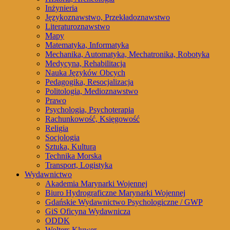
Inżynieria
Językoznawstwo, Przekładoznawstwo
Literaturoznawstwo
Mapy
Matematyka, Informatyka
Mechanika, Automatyka, Mechatronika, Robotyka
Medycyna, Rehabilitacja
Nauka Języków Obcych
Pedagogika, Resocjalizacja
Politologia, Medioznawstwo
Prawo
Psychologia, Psychoterapia
Rachunkowość, Księgowość
Religia
Socjologia
Sztuka, Kultura
Technika Morska
Transport, Logistyka
Wydawnictwo
Akademia Marynarki Wojennej
Biuro Hydrograficzne Marynarki Wojennej
Gdańskie Wydawnictwo Psychologiczne / GWP
GiS Oficyna Wydawnicza
ODDK
Wolters Kluwer