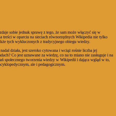
dy zdaje sobie jednak sprawę z tego, że sam może włączyć się w
a treści w oparciu na sieciach równorzędnych Wikipedia nie tylko
także tych wykluczonych z tradycyjnego obiegu wiedzy.
dal działa, jest szeroko cytowana i wciąż rośnie liczba jej
ach? Co jest uznawane za wiedzę, co na to miano nie zasługuje i na
adań społecznego tworzenia wiedzy w Wikipedii i dająca wgląd w to,
 encyklopedycznym, ale i pedagogicznym.