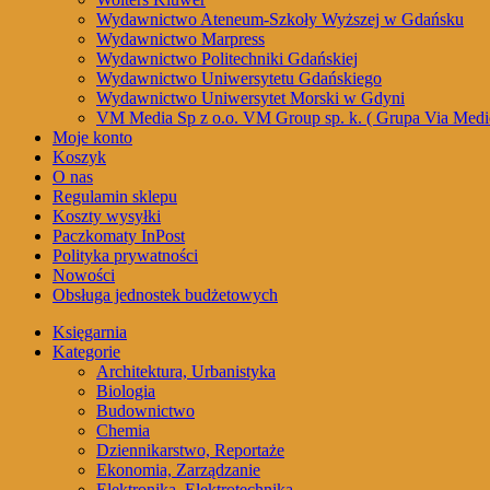
Wydawnictwo Ateneum-Szkoły Wyższej w Gdańsku
Wydawnictwo Marpress
Wydawnictwo Politechniki Gdańskiej
Wydawnictwo Uniwersytetu Gdańskiego
Wydawnictwo Uniwersytet Morski w Gdyni
VM Media Sp z o.o. VM Group sp. k. ( Grupa Via Medi
Moje konto
Koszyk
O nas
Regulamin sklepu
Koszty wysyłki
Paczkomaty InPost
Polityka prywatności
Nowości
Obsługa jednostek budżetowych
Księgarnia
Kategorie
Architektura, Urbanistyka
Biologia
Budownictwo
Chemia
Dziennikarstwo, Reportaże
Ekonomia, Zarządzanie
Elektronika, Elektrotechnika