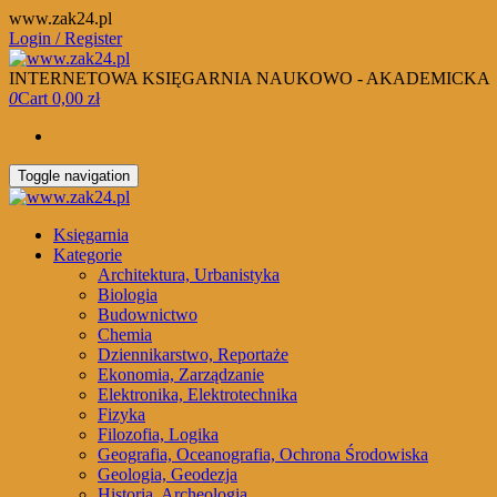
Skip
www.zak24.pl
to
Login / Register
the
content
INTERNETOWA KSIĘGARNIA NAUKOWO - AKADEMICKA
0
Cart
0,00 zł
Toggle navigation
Księgarnia
Kategorie
Architektura, Urbanistyka
Biologia
Budownictwo
Chemia
Dziennikarstwo, Reportaże
Ekonomia, Zarządzanie
Elektronika, Elektrotechnika
Fizyka
Filozofia, Logika
Geografia, Oceanografia, Ochrona Środowiska
Geologia, Geodezja
Historia, Archeologia