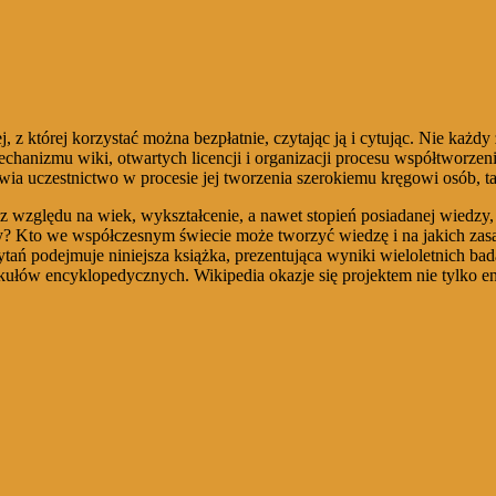
j, z której korzystać można bezpłatnie, czytając ją i cytując. Nie każ
hanizmu wiki, otwartych licencji i organizacji procesu współtworzeni
wia uczestnictwo w procesie jej tworzenia szerokiemu kręgowi osób, 
względu na wiek, wykształcenie, a nawet stopień posiadanej wiedzy, na
? Kto we współczesnym świecie może tworzyć wiedzę i na jakich zasad
pytań podejmuje niniejsza książka, prezentująca wyniki wieloletnich b
rtykułów encyklopedycznych. Wikipedia okazje się projektem nie tylko