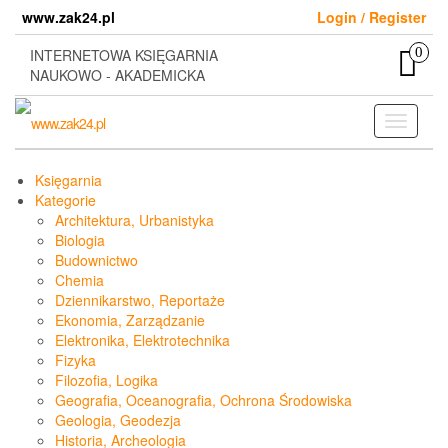
Skip
www.zak24.pl
Login / Register
to
the
0
INTERNETOWA KSIĘGARNIA
content
NAUKOWO - AKADEMICKA
Toggle
navigati
Księgarnia
Kategorie
Architektura, Urbanistyka
Biologia
Budownictwo
Chemia
Dziennikarstwo, Reportaże
Ekonomia, Zarządzanie
Elektronika, Elektrotechnika
Fizyka
Filozofia, Logika
Geografia, Oceanografia, Ochrona Środowiska
Geologia, Geodezja
Historia, Archeologia