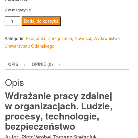
2 w magazynie
ilość
Dodaj do koszyka
Wdrażanie
pracy
Kategorie:
Ekonomia, Zarządzanie
,
Nowości
,
Wydawnictwo
zdalnej
Uniwersytetu Gdańskiego
w
organizacjach
OPIS
OPINIE (0)
Ludzie,
procesy,
Opis
technologie,
bezpieczeństwo
Wdrażanie pracy zdalnej
w organizacjach. Ludzie,
procesy, technologie,
bezpieczeństwo
Autor: Piotr Wróbel Tomasz Stefaniuk