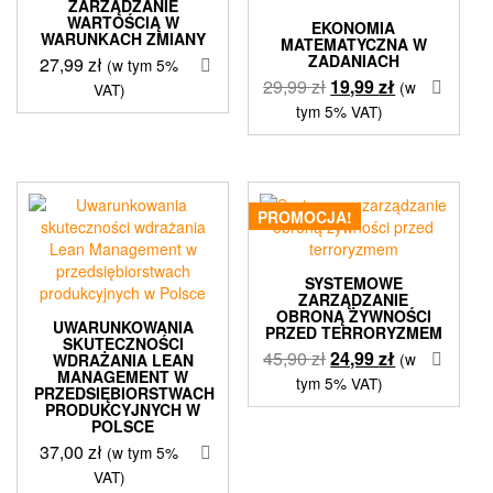
ZARZĄDZANIE
WARTOŚCIĄ W
EKONOMIA
WARUNKACH ZMIANY
MATEMATYCZNA W
ZADANIACH
27,99
zł
(w tym 5%
Pierwotna
Aktualna
29,99
zł
19,99
zł
(w
VAT)
cena
cena
tym 5% VAT)
wynosiła:
wynosi:
29,99 zł.
19,99 zł.
PROMOCJA!
SYSTEMOWE
ZARZĄDZANIE
OBRONĄ ŻYWNOŚCI
UWARUNKOWANIA
PRZED TERRORYZMEM
SKUTECZNOŚCI
Pierwotna
Aktualna
45,90
zł
24,99
zł
(w
WDRAŻANIA LEAN
MANAGEMENT W
cena
cena
tym 5% VAT)
PRZEDSIĘBIORSTWACH
wynosiła:
wynosi:
PRODUKCYJNYCH W
POLSCE
45,90 zł.
24,99 zł.
37,00
zł
(w tym 5%
VAT)