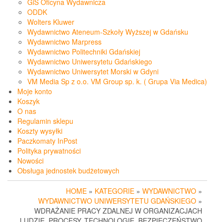
GiS Oficyna Wydawnicza
ODDK
Wolters Kluwer
Wydawnictwo Ateneum-Szkoły Wyższej w Gdańsku
Wydawnictwo Marpress
Wydawnictwo Politechniki Gdańskiej
Wydawnictwo Uniwersytetu Gdańskiego
Wydawnictwo Uniwersytet Morski w Gdyni
VM Media Sp z o.o. VM Group sp. k. ( Grupa Via Medica)
Moje konto
Koszyk
O nas
Regulamin sklepu
Koszty wysyłki
Paczkomaty InPost
Polityka prywatności
Nowości
Obsługa jednostek budżetowych
HOME
»
KATEGORIE
»
WYDAWNICTWO
»
WYDAWNICTWO UNIWERSYTETU GDAŃSKIEGO
»
WDRAŻANIE PRACY ZDALNEJ W ORGANIZACJACH
LUDZIE, PROCESY, TECHNOLOGIE, BEZPIECZEŃSTWO