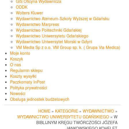
GiS Oficyna Wydawnicza
ODDK
Wolters Kluwer
Wydawnictwo Ateneum-Szkoły Wyższej w Gdańsku
Wydawnictwo Marpress
Wydawnictwo Politechniki Gdańskiej
Wydawnictwo Uniwersytetu Gdańskiego
Wydawnictwo Uniwersytet Morski w Gdyni
VM Media Sp z o.o. VM Group sp. k. ( Grupa Via Medica)
Moje konto
Koszyk
O nas
Regulamin sklepu
Koszty wysyłki
Paczkomaty InPost
Polityka prywatności
Nowości
Obsługa jednostek budżetowych
HOME
»
KATEGORIE
»
WYDAWNICTWO
»
WYDAWNICTWO UNIWERSYTETU GDAŃSKIEGO
» W
BIBLIJNYM KRĘGU TWÓRCZOŚCI JÓZEFA
JANKOWSKIEGO KOHELET