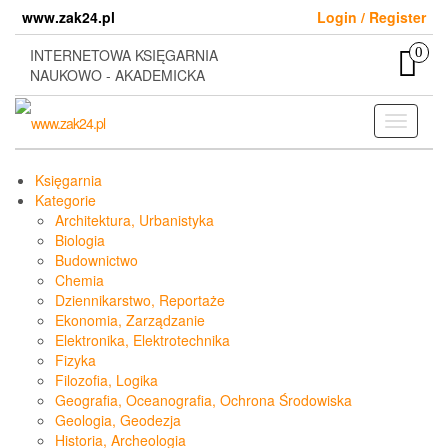
Skip
www.zak24.pl
Login / Register
to
the
0
INTERNETOWA KSIĘGARNIA
content
NAUKOWO - AKADEMICKA
Toggle
navigati
Księgarnia
Kategorie
Architektura, Urbanistyka
Biologia
Budownictwo
Chemia
Dziennikarstwo, Reportaże
Ekonomia, Zarządzanie
Elektronika, Elektrotechnika
Fizyka
Filozofia, Logika
Geografia, Oceanografia, Ochrona Środowiska
Geologia, Geodezja
Historia, Archeologia