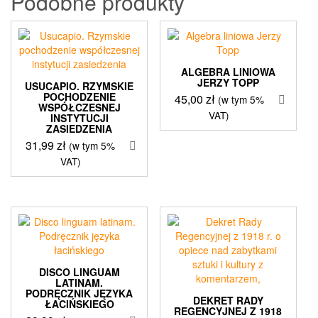
Podobne produkty
ALGEBRA LINIOWA
JERZY TOPP
USUCAPIO. RZYMSKIE
POCHODZENIE
45,00
zł
(w tym 5%
WSPÓŁCZESNEJ
VAT)
INSTYTUCJI
ZASIEDZENIA
31,99
zł
(w tym 5%
VAT)
DISCO LINGUAM
LATINAM.
PODRĘCZNIK JĘZYKA
DEKRET RADY
ŁACIŃSKIEGO
REGENCYJNEJ Z 1918