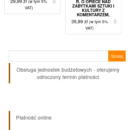
29,99
zł
(w tym 5%
R. O OPIECE NAD
ZABYTKAMI SZTUKI I
VAT)
KULTURY Z
KOMENTARZEM,
35,99
zł
(w tym 5%
VAT)
Szukaj:
Obsługa jednostek budżetowych - oferujemy
odroczony termin płatności
Płatność online