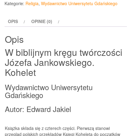
biblijnym
Kategorie:
Religia
,
Wydawnictwo Uniwersytetu Gdańskiego
kręgu
twórczości
OPIS
OPINIE (0)
Józefa
Jankowskiego
Opis
Kohelet
W biblijnym kręgu twórczości
Józefa Jankowskiego.
Kohelet
Wydawnictwo Uniwersytetu
Gdańskiego
Autor: Edward Jakiel
Książka składa się z czterech części. Pierwszą stanowi
przegląd polskich przekładów Księgi Koheleta do początków