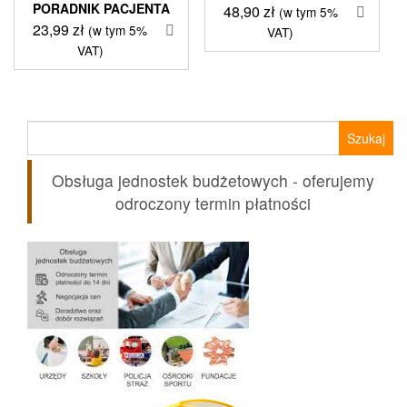
PORADNIK PACJENTA
48,90
zł
(w tym 5%
23,99
zł
(w tym 5%
VAT)
VAT)
Szukaj:
Obsługa jednostek budżetowych - oferujemy
odroczony termin płatności