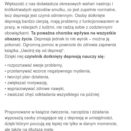
Większość z nas doświadcza okresowych wahań nastroju i
krótkotrwałych epizodów smutku, co jest zupełnie normalne,
lecz depresja jest czymś odmiennym. Osoby dotknięte
depresją bardzo cierpią, mają problemy z funkcjonowaniem w
pracy, w relacjach z ludźmi, nie radzą sobie z codziennymi
obowiązkami.
Ta poważna choroba wpływa na wszystkie
obszary życia
. Depresja jednak to nie wyrok – można ją
pokonać. Ogromną pomoc w powrocie do zdrowia zapewnia
książka „Uwolnij się od depresji”.
Dzięki niej
czytelnik dotknięty depresją nauczy się:
• rozpoznawać swoje problemy,
• przełamywać wzorce negatywnego myślenia,
• tworzyć plan działania,
• zwiększać motywację,
• wypracowywać zdrowe nawyki,
• zwalczać chęć odkładania wszystkiego na później
Proponowane w książce ćwiczenia, narzędzia i działania
wyposażą osoby zmagające się z depresją w umiejętności,
dzięki którym poczują się lepiej nie tylko w danym momencie,
ale także na dłuższą metę.