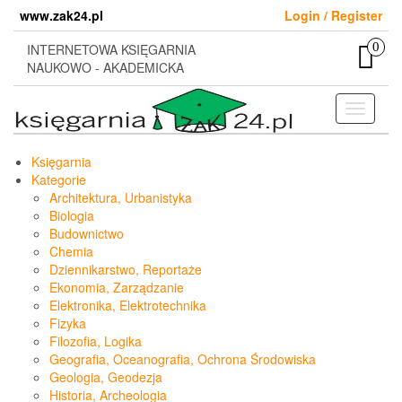
Skip
www.zak24.pl
Login / Register
to
the
0
INTERNETOWA KSIĘGARNIA
content
NAUKOWO - AKADEMICKA
Toggle
navigati
Księgarnia
Kategorie
Architektura, Urbanistyka
Biologia
Budownictwo
Chemia
Dziennikarstwo, Reportaże
Ekonomia, Zarządzanie
Elektronika, Elektrotechnika
Fizyka
Filozofia, Logika
Geografia, Oceanografia, Ochrona Środowiska
Geologia, Geodezja
Historia, Archeologia