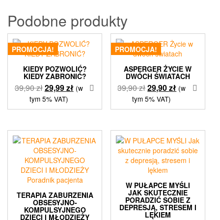
Podobne produkty
PROMOCJA!
PROMOCJA!
KIEDY POZWOLIĆ?
ASPERGER ŻYCIE W
KIEDY ZABRONIĆ?
DWÓCH ŚWIATACH
Pierwotna
Aktualna
Pierwotna
Aktualna
39,90
zł
29,99
zł
39,90
zł
29,90
zł
(w
(w
cena
cena
cena
cena
tym 5% VAT)
tym 5% VAT)
wynosiła:
wynosi:
wynosiła:
wynosi:
39,90 zł.
29,99 zł.
39,90 zł.
29,90 zł.
W PUŁAPCE MYŚLI
JAK SKUTECZNIE
TERAPIA ZABURZENIA
PORADZIĆ SOBIE Z
OBSESYJNO-
DEPRESJĄ, STRESEM I
KOMPULSYJNEGO
LĘKIEM
DZIECI I MŁODZIEŻY