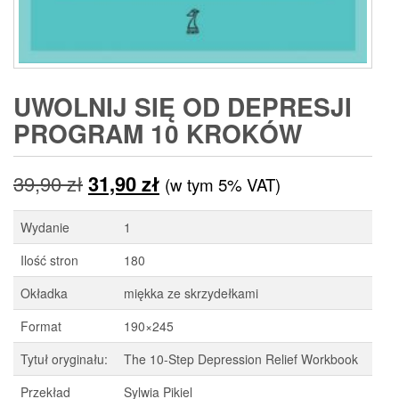
UWOLNIJ SIĘ OD DEPRESJI
PROGRAM 10 KROKÓW
Pierwotna
Aktualna
39,90
zł
31,90
zł
(w tym 5% VAT)
cena
cena
Wydanie
1
wynosiła:
wynosi:
Ilość stron
180
39,90 zł.
31,90 zł.
Okładka
miękka ze skrzydełkami
Format
190×245
Tytuł oryginału:
The 10-Step Depression Relief Workbook
Przekład
Sylwia Pikiel