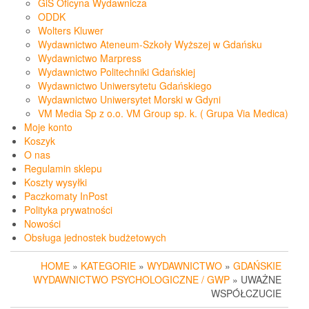
GiS Oficyna Wydawnicza
ODDK
Wolters Kluwer
Wydawnictwo Ateneum-Szkoły Wyższej w Gdańsku
Wydawnictwo Marpress
Wydawnictwo Politechniki Gdańskiej
Wydawnictwo Uniwersytetu Gdańskiego
Wydawnictwo Uniwersytet Morski w Gdyni
VM Media Sp z o.o. VM Group sp. k. ( Grupa Via Medica)
Moje konto
Koszyk
O nas
Regulamin sklepu
Koszty wysyłki
Paczkomaty InPost
Polityka prywatności
Nowości
Obsługa jednostek budżetowych
HOME
»
KATEGORIE
»
WYDAWNICTWO
»
GDAŃSKIE
WYDAWNICTWO PSYCHOLOGICZNE / GWP
» UWAŻNE
WSPÓŁCZUCIE