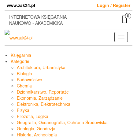
Skip
www.zak24.pl
Login / Register
to
the
0
INTERNETOWA KSIĘGARNIA
content
NAUKOWO - AKADEMICKA
Toggle
navigati
Księgarnia
Kategorie
Architektura, Urbanistyka
Biologia
Budownictwo
Chemia
Dziennikarstwo, Reportaże
Ekonomia, Zarządzanie
Elektronika, Elektrotechnika
Fizyka
Filozofia, Logika
Geografia, Oceanografia, Ochrona Środowiska
Geologia, Geodezja
Historia, Archeologia