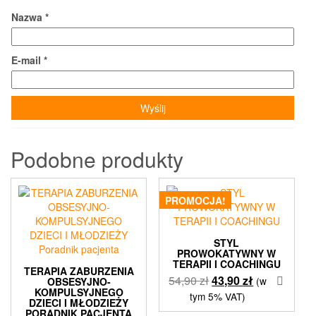
Nazwa
*
E-mail
*
Podobne produkty
PROMOCJA!
STYL
PROWOKATYWNY W
TERAPII I COACHINGU
TERAPIA ZABURZENIA
Pierwotna
Aktualna
54,90
zł
43,90
zł
(w
OBSESYJNO-
KOMPULSYJNEGO
cena
cena
tym 5% VAT)
DZIECI I MŁODZIEŻY
wynosiła:
wynosi:
PORADNIK PACJENTA