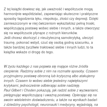
Z tej książki dowiesz się, jak uważność i współczucie mogą
harmonijnie współdziałać, zapewniając skuteczne i praktyczne
sposoby łagodzenia lęku, niepokoju, złości czy depresji. Dzięki
zamieszczonym w niej ćwiczeniom wykształcisz pełną troski,
współczującą postawę wobec siebie i innych, a także otworzysz
się na współczucie płynące z rożnych kierunków.
Jeśli chcesz skończyć z nieużyteczną samokrytyką, uleczyć
traumę, pokonać wstyd, czuć się osobą godną szacunku, a
także bardziej życzliwie traktować siebie i innych ludzi, to ta
książka wskaże ci drogę do tego.
W życiu każdego z nas pojawia się mające różne źródła
cierpienie. Radzimy sobie z nim na rozmaite sposoby. Czasem
przyjmujemy postawę obronną lub krytyczną albo atakujemy
innych. Czasem to wobec siebie jesteśmy największymi
krytykami, jednocześnie odbierając sobie nadzieję.
Paul Gilbert i Choden pokazują, jak radzić sobie z wyzwaniami,
pielęgnując współczującą i uważną postawę. Opierając się na
swoim wieloletnim doświadczeniu, a także na wynikach badań
z dziedziny psychologii, neuronauki i medycyny, wyjaśniają, na