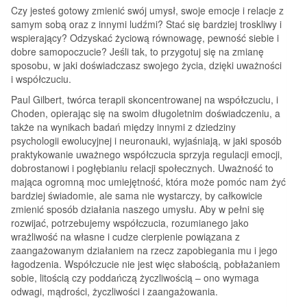
Czy jesteś gotowy zmienić swój umysł, swoje emocje i relacje z
samym sobą oraz z innymi ludźmi? Stać się bardziej troskliwy i
wspierający? Odzyskać życiową równowagę, pewność siebie i
dobre samopoczucie? Jeśli tak, to przygotuj się na zmianę
sposobu, w jaki doświadczasz swojego życia, dzięki uważności
i współczuciu.
Paul Gilbert, twórca terapii skoncentrowanej na współczuciu, i
Choden, opierając się na swoim długoletnim doświadczeniu, a
także na wynikach badań między innymi z dziedziny
psychologii ewolucyjnej i neuronauki, wyjaśniają, w jaki sposób
praktykowanie uważnego współczucia sprzyja regulacji emocji,
dobrostanowi i pogłębianiu relacji społecznych. Uważność to
mająca ogromną moc umiejętność, która może pomóc nam żyć
bardziej świadomie, ale sama nie wystarczy, by całkowicie
zmienić sposób działania naszego umysłu. Aby w pełni się
rozwijać, potrzebujemy współczucia, rozumianego jako
wrażliwość na własne i cudze cierpienie powiązana z
zaangażowanym działaniem na rzecz zapobiegania mu i jego
łagodzenia. Współczucie nie jest więc słabością, pobłażaniem
sobie, litością czy poddańczą życzliwością – ono wymaga
odwagi, mądrości, życzliwości i zaangażowania.