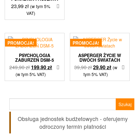
54,90 zł.
43,90 zł.
23,99
zł
(w tym 5%
VAT)
PROMOCJA!
PROMOCJA!
PSYCHOLOGIA
ASPERGER ŻYCIE W
ZABURZEŃ DSM-5
DWÓCH ŚWIATACH
Pierwotna
Aktualna
Pierwotna
Aktualna
249,90
zł
199,90
zł
39,90
zł
29,90
zł
(w
cena
cena
cena
cena
(w tym 5% VAT)
tym 5% VAT)
wynosiła:
wynosi:
wynosiła:
wynosi:
249,90 zł.
199,90 zł.
39,90 zł.
29,90 zł.
Szukaj:
Obsługa jednostek budżetowych - oferujemy
odroczony termin płatności