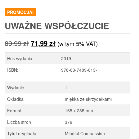
PROMOCJA!
UWAŻNE WSPÓŁCZUCIE
Pierwotna
Aktualna
89,99
zł
71,99
zł
(w tym 5% VAT)
cena
cena
Rok wydania:
2019
wynosiła:
wynosi:
ISBN:
978-83-7489-813-
89,99 zł.
71,99 zł.
Wydanie
1
Okładka
miękka ze skrzydełkami
Format
165 x 235 mm
Liczba stron
376
Tytuł oryginału
Mindful Compassion