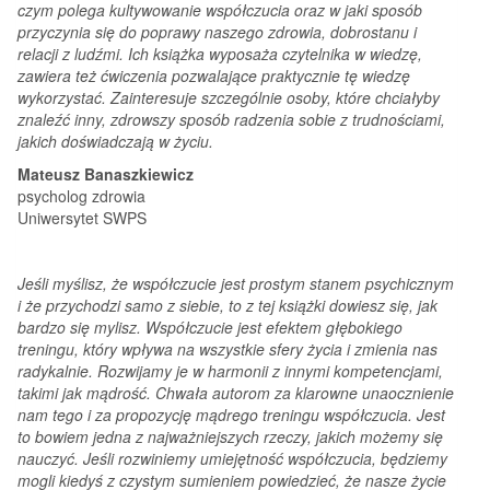
czym polega kultywowanie współczucia oraz w jaki sposób
przyczynia się do poprawy naszego zdrowia, dobrostanu i
relacji z ludźmi. Ich książka wyposaża czytelnika w wiedzę,
zawiera też ćwiczenia pozwalające praktycznie tę wiedzę
wykorzystać. Zainteresuje szczególnie osoby, które chciałyby
znaleźć inny, zdrowszy sposób radzenia sobie z trudnościami,
jakich doświadczają w życiu.
Mateusz Banaszkiewicz
psycholog zdrowia
Uniwersytet SWPS
Jeśli myślisz, że współczucie jest prostym stanem psychicznym
i że przychodzi samo z siebie, to z tej książki dowiesz się, jak
bardzo się mylisz. Współczucie jest efektem głębokiego
treningu, który wpływa na wszystkie sfery życia i zmienia nas
radykalnie. Rozwijamy je w harmonii z innymi kompetencjami,
takimi jak mądrość. Chwała autorom za klarowne unaocznienie
nam tego i za propozycję mądrego treningu współczucia. Jest
to bowiem jedna z najważniejszych rzeczy, jakich możemy się
nauczyć. Jeśli rozwiniemy umiejętność współczucia, będziemy
mogli kiedyś z czystym sumieniem powiedzieć, że nasze życie