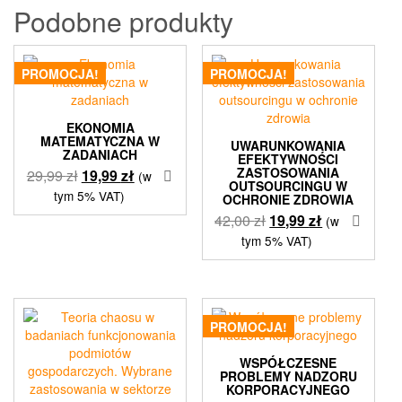
Podobne produkty
PROMOCJA!
PROMOCJA!
EKONOMIA
MATEMATYCZNA W
UWARUNKOWANIA
ZADANIACH
EFEKTYWNOŚCI
ZASTOSOWANIA
Pierwotna
Aktualna
29,99
zł
19,99
zł
(w
OUTSOURCINGU W
cena
cena
tym 5% VAT)
OCHRONIE ZDROWIA
wynosiła:
wynosi:
Pierwotna
Aktualna
42,00
zł
19,99
zł
(w
29,99 zł.
19,99 zł.
cena
cena
tym 5% VAT)
wynosiła:
wynosi:
42,00 zł.
19,99 zł.
PROMOCJA!
WSPÓŁCZESNE
PROBLEMY NADZORU
KORPORACYJNEGO