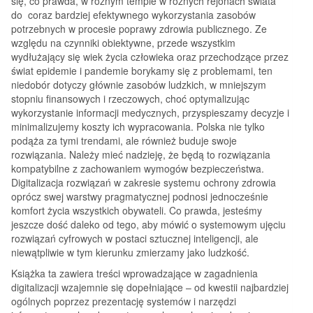
się, co prawda, w różnym tempie w różnych rejonach świata
do coraz bardziej efektywnego wykorzystania zasobów
potrzebnych w procesie poprawy zdrowia publicznego. Ze
względu na czynniki obiektywne, przede wszystkim
wydłużający się wiek życia człowieka oraz przechodzące przez
świat epidemie i pandemie borykamy się z problemami, ten
niedobór dotyczy głównie zasobów ludzkich, w mniejszym
stopniu finansowych i rzeczowych, choć optymalizując
wykorzystanie informacji medycznych, przyspieszamy decyzje i
minimalizujemy koszty ich wypracowania. Polska nie tylko
podąża za tymi trendami, ale również buduje swoje
rozwiązania. Należy mieć nadzieję, że będą to rozwiązania
kompatybilne z zachowaniem wymogów bezpieczeństwa.
Digitalizacja rozwiązań w zakresie systemu ochrony zdrowia
oprócz swej warstwy pragmatycznej podnosi jednocześnie
komfort życia wszystkich obywateli. Co prawda, jesteśmy
jeszcze dość daleko od tego, aby mówić o systemowym ujęciu
rozwiązań cyfrowych w postaci sztucznej inteligencji, ale
niewątpliwie w tym kierunku zmierzamy jako ludzkość.
Książka ta zawiera treści wprowadzające w zagadnienia
digitalizacji wzajemnie się dopełniające – od kwestii najbardziej
ogólnych poprzez prezentację systemów i narzędzi