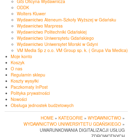
GiS Oficyna Wydawnicza
ODDK
Wolters Kluwer
Wydawnictwo Ateneum-Szkoły Wyższej w Gdańsku
Wydawnictwo Marpress
Wydawnictwo Politechniki Gdańskiej
Wydawnictwo Uniwersytetu Gdańskiego
Wydawnictwo Uniwersytet Morski w Gdyni
VM Media Sp z o.o. VM Group sp. k. ( Grupa Via Medica)
Moje konto
Koszyk
O nas
Regulamin sklepu
Koszty wysyłki
Paczkomaty InPost
Polityka prywatności
Nowości
Obsługa jednostek budżetowych
HOME
»
KATEGORIE
»
WYDAWNICTWO
»
WYDAWNICTWO UNIWERSYTETU GDAŃSKIEGO
»
UWARUNKOWANIA DIGITALIZACJI USŁUG
ZDROWOTNYCH