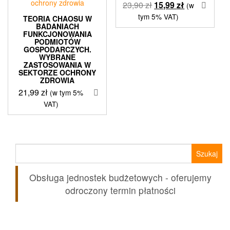
Pierwotna
Aktualna
23,90
zł
15,99
zł
(w
cena
cena
tym 5% VAT)
TEORIA CHAOSU W
BADANIACH
wynosiła:
wynosi:
FUNKCJONOWANIA
23,90 zł.
15,99 zł.
PODMIOTÓW
GOSPODARCZYCH.
WYBRANE
ZASTOSOWANIA W
SEKTORZE OCHRONY
ZDROWIA
21,99
zł
(w tym 5%
VAT)
Szukaj:
Obsługa jednostek budżetowych - oferujemy
odroczony termin płatności