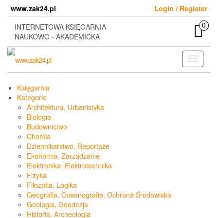
Skip
www.zak24.pl
Login / Register
to
the
0
INTERNETOWA KSIĘGARNIA
content
NAUKOWO - AKADEMICKA
Toggle
navigati
Księgarnia
Kategorie
Architektura, Urbanistyka
Biologia
Budownictwo
Chemia
Dziennikarstwo, Reportaże
Ekonomia, Zarządzanie
Elektronika, Elektrotechnika
Fizyka
Filozofia, Logika
Geografia, Oceanografia, Ochrona Środowiska
Geologia, Geodezja
Historia, Archeologia