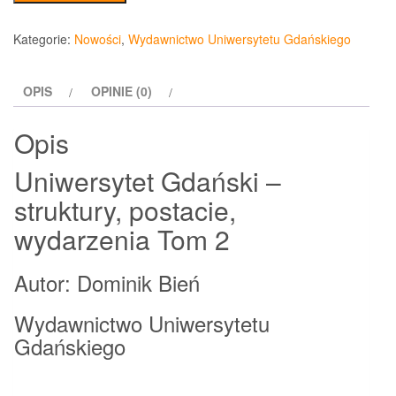
Uniwersytet
Gdański
Kategorie:
Nowości
,
Wydawnictwo Uniwersytetu Gdańskiego
struktury,
postacie,
OPIS
OPINIE (0)
wydarzenia
Tom
Opis
2
Uniwersytet Gdański –
struktury, postacie,
wydarzenia Tom 2
Autor: Dominik Bień
Wydawnictwo Uniwersytetu
Gdańskiego