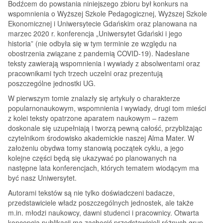
Bodźcem do powstania niniejszego zbioru był konkurs na
wspomnienia o Wyższej Szkole Pedagogicznej, Wyższej Szkole
Ekonomicznej i Uniwersytecie Gdańskim oraz planowana na
marzec 2020 r. konferencja „Uniwersytet Gdański i jego
historia” (nie odbyła się w tym terminie ze względu na
obostrzenia związane z pandemią COVID-19). Nadesłane
teksty zawierają wspomnienia i wywiady z absolwentami oraz
pracownikami tych trzech uczelni oraz prezentują
poszczególne jednostki UG.
W pierwszym tomie znalazły się artykuły o charakterze
popularnonaukowym, wspomnienia i wywiady, drugi tom mieści
z kolei teksty opatrzone aparatem naukowym – razem
doskonale się uzupełniają i tworzą pewną całość, przybliżając
czytelnikom środowisko akademickie naszej Alma Mater. W
założeniu obydwa tomy stanowią początek cyklu, a jego
kolejne części będą się ukazywać po planowanych na
następne lata konferencjach, których tematem wiodącym ma
być nasz Uniwersytet.
Autorami tekstów są nie tylko doświadczeni badacze,
przedstawiciele władz poszczególnych jednostek, ale także
m.in. młodzi naukowcy, dawni studenci i pracownicy. Otwarta
koncepcja publikacji ma zachęcić przedstawicieli różnych grup,