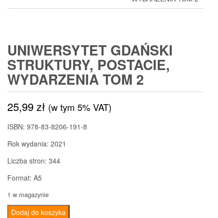
UNIWERSYTET GDAŃSKI
STRUKTURY, POSTACIE,
WYDARZENIA TOM 2
25,99
zł
(w tym 5% VAT)
ISBN: 978-83-8206-191-8
Rok wydania: 2021
Liczba stron: 344
Format: A5
1 w magazynie
ilość
Dodaj do koszyka