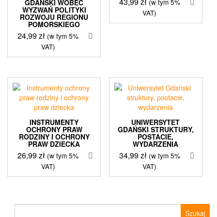
43,99
zł
(w tym 5%
GDAŃSKI WOBEC
WYZWAŃ POLITYKI
VAT)
ROZWOJU REGIONU
POMORSKIEGO
24,99
zł
(w tym 5%
VAT)
INSTRUMENTY
UNIWERSYTET
OCHRONY PRAW
GDAŃSKI STRUKTURY,
RODZINY I OCHRONY
POSTACIE,
PRAW DZIECKA
WYDARZENIA
26,99
zł
34,99
zł
(w tym 5%
(w tym 5%
VAT)
VAT)
Szukaj: