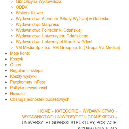
GiS Oficyna Wydawnicza
ODDK
Wolters Kluwer
Wydawnictwo Ateneum-Szkoły Wyższej w Gdańsku
Wydawnictwo Marpress
Wydawnictwo Politechniki Gdańskiej
Wydawnictwo Uniwersytetu Gdańskiego
Wydawnictwo Uniwersytet Morski w Gdyni
VM Media Sp z o.o. VM Group sp. k. ( Grupa Via Medica)
Moje konto
Koszyk
O nas
Regulamin sklepu
Koszty wysyłki
Paczkomaty InPost
Polityka prywatności
Nowości
Obsługa jednostek budżetowych
HOME
»
KATEGORIE
»
WYDAWNICTWO
»
WYDAWNICTWO UNIWERSYTETU GDAŃSKIEGO
»
UNIWERSYTET GDAŃSKI STRUKTURY, POSTACIE,
WYDARZENIA TOM 2