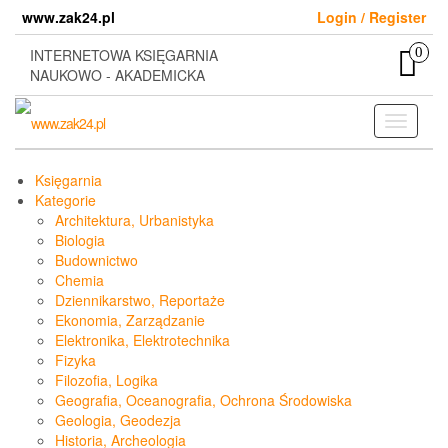
Skip
www.zak24.pl
Login / Register
to
the
0
INTERNETOWA KSIĘGARNIA
content
NAUKOWO - AKADEMICKA
Toggle
navigati
Księgarnia
Kategorie
Architektura, Urbanistyka
Biologia
Budownictwo
Chemia
Dziennikarstwo, Reportaże
Ekonomia, Zarządzanie
Elektronika, Elektrotechnika
Fizyka
Filozofia, Logika
Geografia, Oceanografia, Ochrona Środowiska
Geologia, Geodezja
Historia, Archeologia