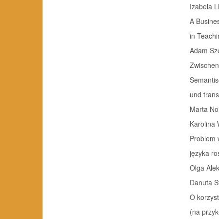
Izabela 
A Busines
in Teaching 
Adam Sz
Zwischen
Semantisc
und translat
Marta No
Karolina
Problem 
języka ro
Olga Ale
Danuta S
O korzyst
(na przykład