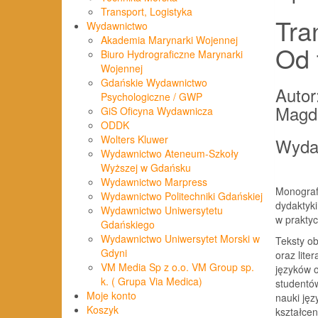
Transport, Logistyka
Tra
Wydawnictwo
Akademia Marynarki Wojennej
Od 
Biuro Hydrograficzne Marynarki
Wojennej
Gdańskie Wydawnictwo
Autor
Psychologiczne / GWP
Magda
GiS Oficyna Wydawnicza
ODDK
Wolters Kluwer
Wyda
Wydawnictwo Ateneum-Szkoły
Wyższej w Gdańsku
Wydawnictwo Marpress
Monografi
Wydawnictwo Politechniki Gdańskiej
dydaktyki
Wydawnictwo Uniwersytetu
w praktyc
Gdańskiego
Wydawnictwo Uniwersytet Morski w
Teksty ob
Gdyni
oraz lite
VM Media Sp z o.o. VM Group sp.
języków o
k. ( Grupa Via Medica)
studentów
Moje konto
nauki ję
Koszyk
kształce