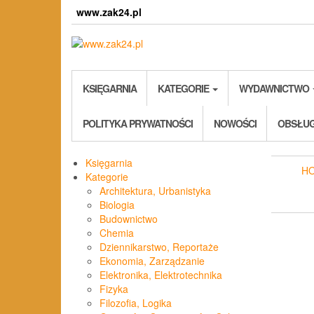
Skip
www.zak24.pl
to
the
content
KSIĘGARNIA
KATEGORIE
WYDAWNICTWO
POLITYKA PRYWATNOŚCI
NOWOŚCI
OBSŁUG
Księgarnia
H
Kategorie
Architektura, Urbanistyka
Biologia
Budownictwo
Chemia
Dziennikarstwo, Reportaże
Ekonomia, Zarządzanie
Elektronika, Elektrotechnika
Fizyka
Filozofia, Logika