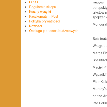
O nas
ćwiczeń,
Regulamin sklepu
perspekty
Koszty wysyłki
tekstów p
Paczkomaty InPost
spojrzeni
Polityka prywatności
Monografi
Nowości
Obsługa jednostek budżetowych
Spis treśc
Wstęp. . . . .
Margit E
Spezifisch
Maciej Pł
Wypadki i
Piotr Kall
Murphy’s 
on the Ar
into Polish. .