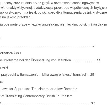
 procesy zrozumienia przez język w rozmowach coachingowych w
wie enaktywistycznej, dydaktyzacja przekładu współczesnych brytyjski
ublicystycznych na język polski, specyfika tłumaczenia baśni, krytyczne
e na jakość przekładu.
a obejmuje prace w języku angielskim, niemieckim, polskim i rosyjskim
i
 . . . . . . . . . . . . . . . . . . . . . . . . . . . . . . . . . . . . . . . . . . . . . . 7
berharter-Aksu
e Probleme bei der Übersetzung von Märchen . . . . . . . . . . . . . 11
awski
 przypadki w tłumaczeniu – kilka uwag o jakości translacji. . 25
as
Laws for Apprentice Translators, or a few Remarks
t of Translating Contemporary British Journalism
 . . . . . . . . . . . . . . . . . . . . . . . . . . . . . . . . . . . . . . . . . . . . . 37