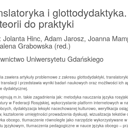
nslatoryka i glottodydaktyka.
teorii do praktyki
: Jolanta Hinc, Adam Jarosz, Joanna Mam
lena Grabowska (red.)
wnictwo Uniwersytetu Gdańskiego
a zawiera artykuły problemowe z zakresu glottodydaktyki, translatoryk
 translacji i przedstawia wyniki badań naukowych oraz możliwości ich ap
e dydaktycznej.
ejmują m.in. takie zagadnienia jak: metodyka nauczania języka rosyjsk
ratury w Federacji Rosyjskiej, wykorzystanie platform internetowych w n
bcych, dydaktyzacja leksyki nacechowanej kulturowo, weryfikacja osią
, kształcenie umiejętności prowadzenia dyskusji, wizualizacja tekstów 
zyka obcego, tłumaczenie równoległe jako narzędzie wykorzystywane w
niu językowym, tłumaczenia pedagogiczne w nauce języka obcego – pr