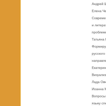
Андрей 
Елена Ч
Современ
и литера
проблемы и п
Татьяна 
Формиру
русского
направлений 
Екатерин
Визуализа
Лада Ов
Иоанна 
Вопросы 
языку специа