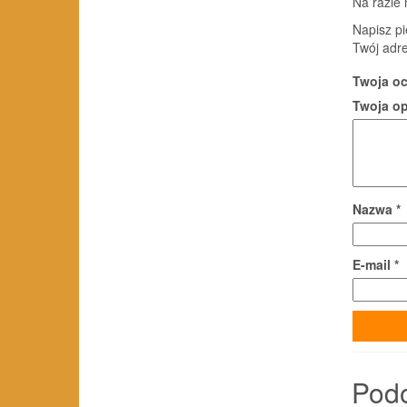
Na razie 
Napisz pi
Twój adre
Twoja o
Twoja o
Nazwa
*
E-mail
*
Pod