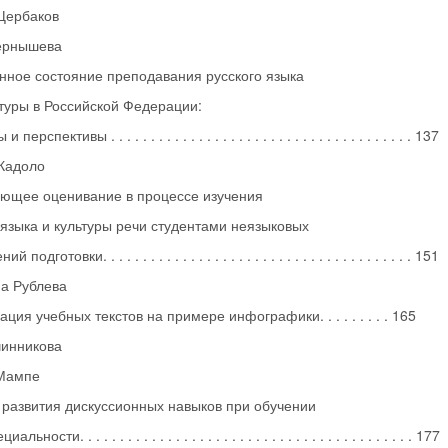
Щербаков
ернышева
ное состояние преподавания русского языка
туры в Российской Федерации:
ерспективы . . . . . . . . . . . . . . . . . . . . . . . . . . . . . . . . . . . . . . 137
Кадоло
ющее оценивание в процессе изучения
 языка и культуры речи студентами неязыковых
подготовки. . . . . . . . . . . . . . . . . . . . . . . . . . . . . . . . . . . . . . . 151
а Рублева
ция учебных текстов на примере инфографики. . . . . . . . . 165
чинникова
Мампе
развития дискуссионных навыков при обучении
льности. . . . . . . . . . . . . . . . . . . . . . . . . . . . . . . . . . . . . . . . . . 177