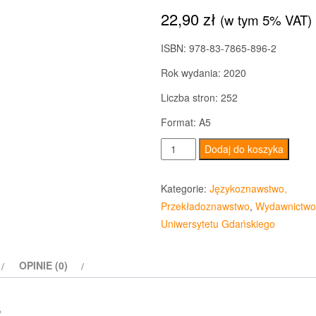
22,90
zł
(w tym 5% VAT)
ISBN: 978-83-7865-896-2
Rok wydania: 2020
Liczba stron: 252
Format: A5
ilość
Dodaj do koszyka
Translatoryka
i
Kategorie:
Językoznawstwo,
glottodydaktyka.
Przekładoznawstwo
,
Wydawnictwo
Od
Uniwersytetu Gdańskiego
teorii
do
OPINIE (0)
praktyki
s