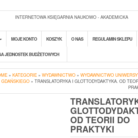
INTERNETOWA KSIĘGARNIA NAUKOWO - AKADEMICKA
MOJE KONTO
KOSZYK
O NAS
REGULAMIN SKLEPU
A JEDNOSTEK BUDŻETOWYCH
OME
»
KATEGORIE
»
WYDAWNICTWO
»
WYDAWNICTWO UNIWERSY
GDAŃSKIEGO
» TRANSLATORYKA I GLOTTODYDAKTYKA. OD TEOR
PRA
TRANSLATORYK
GLOTTODYDAK
OD TEORII DO
PRAKTYKI