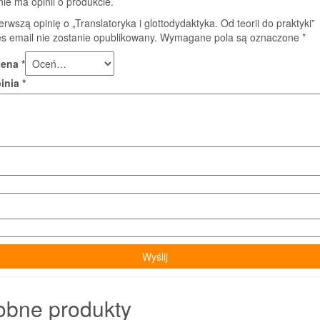
nie ma opinii o produkcie.
erwszą opinię o „Translatoryka i glottodydaktyka. Od teorii do praktyki”
s email nie zostanie opublikowany.
Wymagane pola są oznaczone
*
cena
*
pinia
*
obne produkty