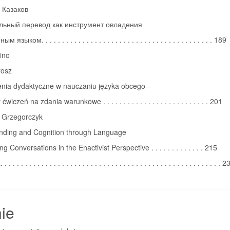
 Казаков
ьный перевод как инструмент овладения
языком. . . . . . . . . . . . . . . . . . . . . . . . . . . . . . . . . . . . . . . . . . 189
inc
rosz
nia dydaktyczne w nauczaniu języka obcego –
wiczeń na zdania warunkowe . . . . . . . . . . . . . . . . . . . . . . . . . . 201
 Grzegorczyk
nding and Cognition through Language
g Conversations in the Enactivist Perspective . . . . . . . . . . . . . 215
. . . . . . . . . . . . . . . . . . . . . . . . . . . . . . . . . . . . . . . . . . . . . . . . . . . . 
ie