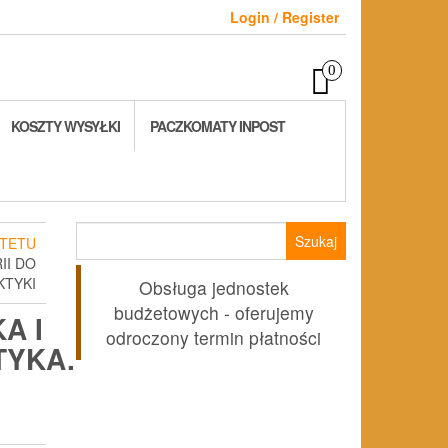
Login / Register
0
KOSZTY WYSYŁKI
PACZKOMATY INPOST
Szukaj:
TETU
II DO
KTYKI
Obsługa jednostek
budżetowych - oferujemy
A I
odroczony termin płatności
TYKA.