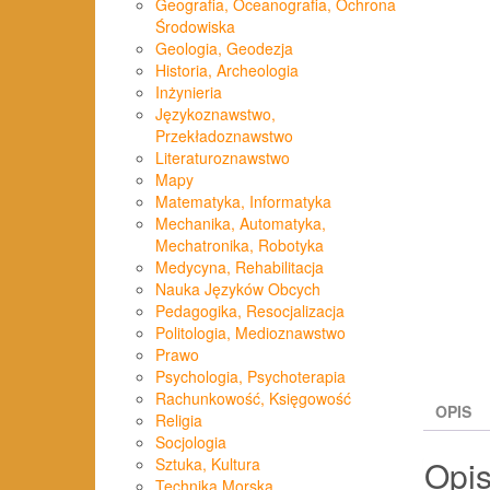
Geografia, Oceanografia, Ochrona
Środowiska
Geologia, Geodezja
Historia, Archeologia
Inżynieria
Językoznawstwo,
Przekładoznawstwo
Literaturoznawstwo
Mapy
Matematyka, Informatyka
Mechanika, Automatyka,
Mechatronika, Robotyka
Medycyna, Rehabilitacja
Nauka Języków Obcych
Pedagogika, Resocjalizacja
Politologia, Medioznawstwo
Prawo
Psychologia, Psychoterapia
Rachunkowość, Księgowość
OPIS
Religia
Socjologia
Opi
Sztuka, Kultura
Technika Morska