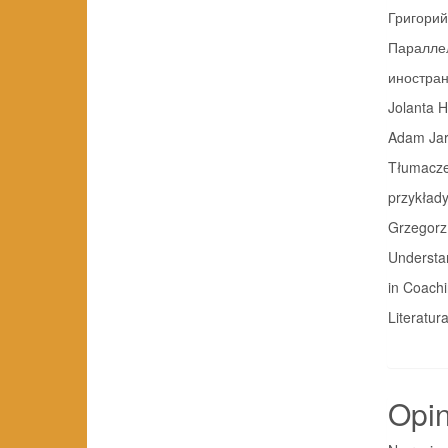
Григорий
Параллел
иностранным 
Jolanta H
Adam Ja
Tłumacze
przykłady ć
Grzegorz
Understa
in Coachin
Literatura. . 
Opin