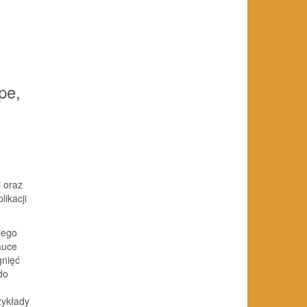
pe,
i oraz
likacji
iego
auce
gnięć
do
zykłady