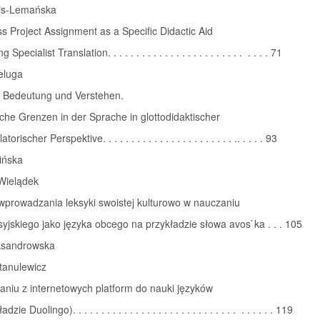
Lis-Lemańska
s Project Assignment as a Specific Didactic Aid
Specialist Translation. . . . . . . . . . . . . . . . . . . . . . . . . . . . 71
eluga
 Bedeutung und Verstehen.
he Grenzen in der Sprache in glottodidaktischer
orischer Perspektive. . . . . . . . . . . . . . . . . . . . . . . .. . . . . 93
ińska
 Wielądek
wprowadzania leksyki swoistej kulturowo w nauczaniu
syjskiego jako języka obcego na przykładzie słowa avos`ka . . . 105
ksandrowska
tanulewicz
aniu z internetowych platform do nauki języków
zie Duolingo). . . . . . . . . . . . . . . . . . . . . . . . . . . . . . . . . . . 119