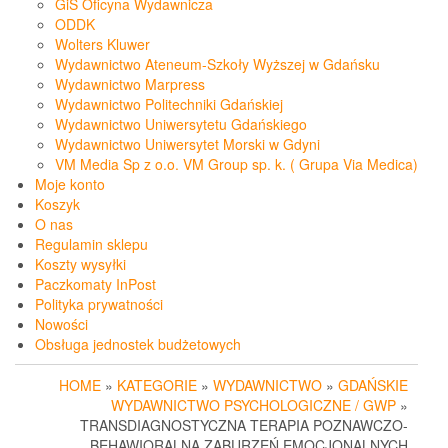
GiS Oficyna Wydawnicza
ODDK
Wolters Kluwer
Wydawnictwo Ateneum-Szkoły Wyższej w Gdańsku
Wydawnictwo Marpress
Wydawnictwo Politechniki Gdańskiej
Wydawnictwo Uniwersytetu Gdańskiego
Wydawnictwo Uniwersytet Morski w Gdyni
VM Media Sp z o.o. VM Group sp. k. ( Grupa Via Medica)
Moje konto
Koszyk
O nas
Regulamin sklepu
Koszty wysyłki
Paczkomaty InPost
Polityka prywatności
Nowości
Obsługa jednostek budżetowych
HOME
»
KATEGORIE
»
WYDAWNICTWO
»
GDAŃSKIE
WYDAWNICTWO PSYCHOLOGICZNE / GWP
»
TRANSDIAGNOSTYCZNA TERAPIA POZNAWCZO-
BEHAWIORALNA ZABURZEŃ EMOCJONALNYCH