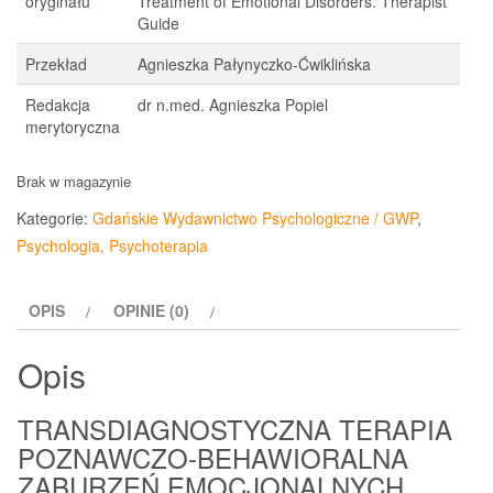
oryginału
Treatment of Emotional Disorders. Therapist
Guide
Przekład
Agnieszka Pałynyczko-Ćwiklińska
Redakcja
dr n.med. Agnieszka Popiel
merytoryczna
Brak w magazynie
Kategorie:
Gdańskie Wydawnictwo Psychologiczne / GWP
,
Psychologia, Psychoterapia
OPIS
OPINIE (0)
Opis
TRANSDIAGNOSTYCZNA TERAPIA
POZNAWCZO-BEHAWIORALNA
ZABURZEŃ EMOCJONALNYCH