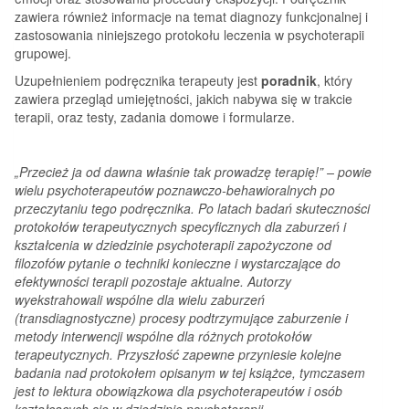
zawiera również informacje na temat diagnozy funkcjonalnej i
zastosowania niniejszego protokołu leczenia w psychoterapii
grupowej.
Uzupełnieniem podręcznika terapeuty jest
poradnik
, który
zawiera przegląd umiejętności, jakich nabywa się w trakcie
terapii, oraz testy, zadania domowe i formularze.
„Przecież ja od dawna właśnie tak prowadzę terapię!” – powie
wielu psychoterapeutów poznawczo-behawioralnych po
przeczytaniu tego podręcznika. Po latach badań skuteczności
protokołów terapeutycznych specyficznych dla zaburzeń i
kształcenia w dziedzinie psychoterapii zapożyczone od
filozofów pytanie o techniki konieczne i wystarczające do
efektywności terapii pozostaje aktualne. Autorzy
wyekstrahowali wspólne dla wielu zaburzeń
(transdiagnostyczne) procesy podtrzymujące zaburzenie i
metody interwencji wspólne dla różnych protokołów
terapeutycznych. Przyszłość zapewne przyniesie kolejne
badania nad protokołem opisanym w tej książce, tymczasem
jest to lektura obowiązkowa dla psychoterapeutów i osób
kształcących się w dziedzinie psychoterapii.