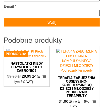
E-mail
*
Podobne produkty
PROMOCJA!
NASTOLATKI KIEDY
POZWOLIĆ? KIEDY
ZABRONIĆ?
Pierwotna
Aktualna
39,90
zł
29,99
zł
(w
TERAPIA ZABURZENIA
cena
cena
OBSESYJNO-
tym 5% VAT)
KOMPULSYJNEGO
wynosiła:
wynosi:
DZIECI I MŁODZIEŻY
39,90 zł.
29,99 zł.
PODRĘCZNIK
TERAPEUTY
31,90
zł
(w tym 5%
VAT)