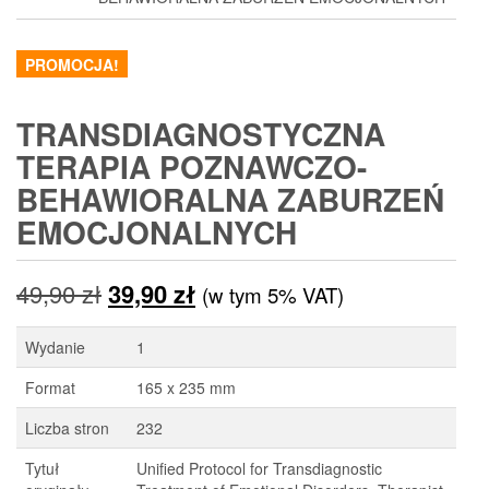
PROMOCJA!
TRANSDIAGNOSTYCZNA
TERAPIA POZNAWCZO-
BEHAWIORALNA ZABURZEŃ
EMOCJONALNYCH
Pierwotna
Aktualna
49,90
zł
39,90
zł
(w tym 5% VAT)
cena
cena
Wydanie
1
wynosiła:
wynosi:
Format
165 x 235 mm
49,90 zł.
39,90 zł.
Liczba stron
232
Tytuł
Unified Protocol for Transdiagnostic