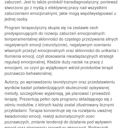
zaburzeń. Jest to także protokół transdiagnostyczny, ponieważ
stworzono go z myślą o efektywnej pracy nad wszystkimi
zaburzeniami emocjonalnymi, jakie mogą współwystępować u
jednej osoby.
Program terapeutyczny skupia się na zestawie cech
predysponujących do rozwoju zaburzeń emocjonalnych:
temperamentalnej skłonności do częstego przeżywania silnych
negatywnych emocji (neurotyzmie), negatywnym ocenianiu
własnych przeżyć emocjonalnych oraz skłonności do unikania i
tłumienia emocji, czyli stosowania nieadaptacyjnych strategii
regulacji emocjonalnej. Kładzie duży nacisk na pracę z
emocjami, co czyni go wyjątkowym wśród protokołów terapii
poznawczo-behawioralnej.
Autorzy, po wprowadzeniu teoretycznym oraz przedstawieniu
wyników badań potwierdzających skuteczność opisywanej
metody, szczegółowo wyjaśniają, jak planować i prowadzić
terapię. Prezentują pełen opis programu składającego się z
ośmiu modułów, z których każdy został zilustrowany licznymi
przykładami. Terapia koncentruje się na rozwijaniu uważnej
świadomości emocji, rewizji automatycznych ocen
poznawczych, zmianie tendencji do działania pod wpływem
emocji oraz stosowaniu procedury ekspozycji. Podręcznik