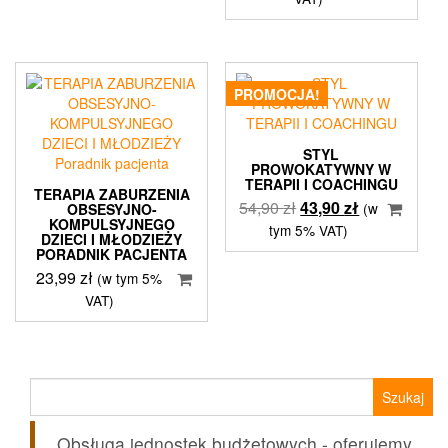
PROMOCJA!
STYL
PROWOKATYWNY W
TERAPII I COACHINGU
TERAPIA ZABURZENIA
Pierwotna
Aktualna
54,90
zł
43,90
zł
(w
OBSESYJNO-
KOMPULSYJNEGO
cena
cena
tym 5% VAT)
DZIECI I MŁODZIEŻY
wynosiła:
wynosi:
PORADNIK PACJENTA
54,90 zł.
43,90 zł.
23,99
zł
(w tym 5%
VAT)
Szukaj:
Obsługa jednostek budżetowych - oferujemy