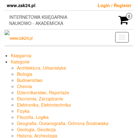
Skip
www.zak24.pl
Login / Register
to
the
INTERNETOWA KSIĘGARNIA
0
content
NAUKOWO - AKADEMICKA
Toggle
navigati
Księgarnia
Kategorie
Architektura, Urbanistyka
Biologia
Budownictwo
Chemia
Dziennikarstwo, Reportaże
Ekonomia, Zarządzanie
Elektronika, Elektrotechnika
Fizyka
Filozofia, Logika
Geografia, Oceanografia, Ochrona Środowiska
Geologia, Geodezja
Historia, Archeologia