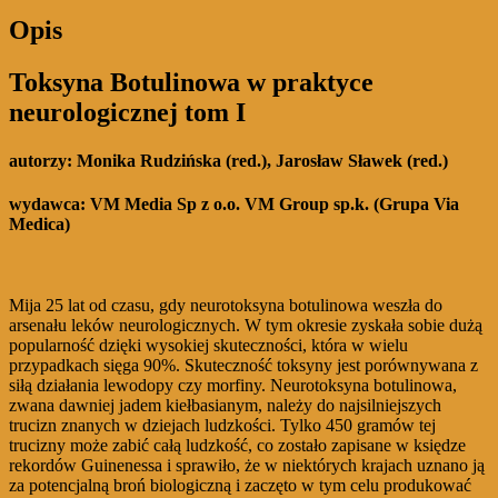
Opis
Toksyna Botulinowa w praktyce
neurologicznej tom I
autorzy:
Monika Rudzińska (red.), Jarosław Sławek (red.)
wydawca:
VM Media Sp z o.o. VM Group sp.k. (Grupa Via
Medica)
Mija 25 lat od czasu, gdy neurotoksyna botulinowa weszła do
arsenału leków neurologicznych. W tym okresie zyskała sobie dużą
popularność dzięki wysokiej skuteczności, która w wielu
przypadkach sięga 90%. Skuteczność toksyny jest porównywana z
siłą działania lewodopy czy morfiny. Neurotoksyna botulinowa,
zwana dawniej jadem kiełbasianym, należy do najsilniejszych
trucizn znanych w dziejach ludzkości. Tylko 450 gramów tej
trucizny może zabić całą ludzkość, co zostało zapisane w księdze
rekordów Guinenessa i sprawiło, że w niektórych krajach uznano ją
za potencjalną broń biologiczną i zaczęto w tym celu produkować