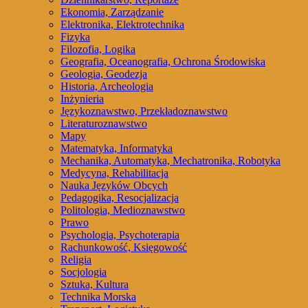
Ekonomia, Zarządzanie
Elektronika, Elektrotechnika
Fizyka
Filozofia, Logika
Geografia, Oceanografia, Ochrona Środowiska
Geologia, Geodezja
Historia, Archeologia
Inżynieria
Językoznawstwo, Przekładoznawstwo
Literaturoznawstwo
Mapy
Matematyka, Informatyka
Mechanika, Automatyka, Mechatronika, Robotyka
Medycyna, Rehabilitacja
Nauka Języków Obcych
Pedagogika, Resocjalizacja
Politologia, Medioznawstwo
Prawo
Psychologia, Psychoterapia
Rachunkowość, Księgowość
Religia
Socjologia
Sztuka, Kultura
Technika Morska