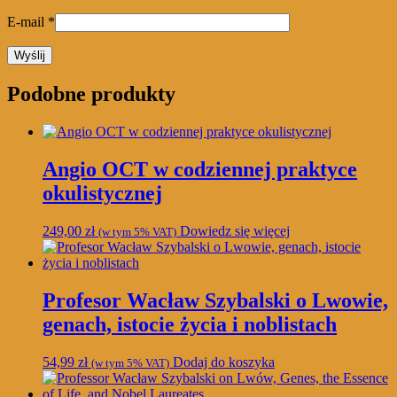
E-mail
*
Podobne produkty
Angio OCT w codziennej praktyce
okulistycznej
249,00
zł
Dowiedz się więcej
(w tym 5% VAT)
Profesor Wacław Szybalski o Lwowie,
genach, istocie życia i noblistach
54,99
zł
Dodaj do koszyka
(w tym 5% VAT)