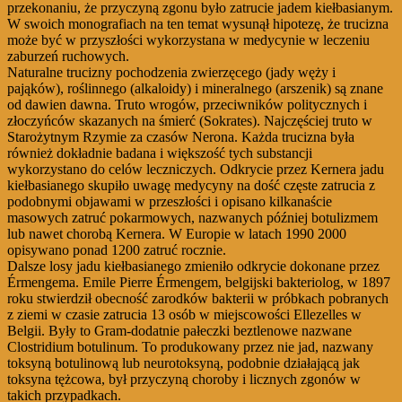
przekonaniu, że przyczyną zgonu było zatrucie jadem kiełbasianym.
W swoich monografiach na ten temat wysunął hipotezę, że trucizna
może być w przyszłości wykorzystana w medycynie w leczeniu
zaburzeń ruchowych.
Naturalne trucizny pochodzenia zwierzęcego (jady węży i
pająków), roślinnego (alkaloidy) i mineralnego (arszenik) są znane
od dawien dawna. Truto wrogów, przeciwników politycznych i
złoczyńców skazanych na śmierć (Sokrates). Najczęściej truto w
Starożytnym Rzymie za czasów Nerona. Każda trucizna była
również dokładnie badana i większość tych substancji
wykorzystano do celów leczniczych. Odkrycie przez Kernera jadu
kiełbasianego skupiło uwagę medycyny na dość częste zatrucia z
podobnymi objawami w przeszłości i opisano kilkanaście
masowych zatruć pokarmowych, nazwanych później botulizmem
lub nawet chorobą Kernera. W Europie w latach 1990 2000
opisywano ponad 1200 zatruć rocznie.
Dalsze losy jadu kiełbasianego zmieniło odkrycie dokonane przez
Érmengema. Emile Pierre Érmengem, belgijski bakteriolog, w 1897
roku stwierdził obecność zarodków bakterii w próbkach pobranych
z ziemi w czasie zatrucia 13 osób w miejscowości Ellezelles w
Belgii. Były to Gram-dodatnie pałeczki beztlenowe nazwane
Clostridium botulinum. To produkowany przez nie jad, nazwany
toksyną botulinową lub neurotoksyną, podobnie działającą jak
toksyna tężcowa, był przyczyną choroby i licznych zgonów w
takich przypadkach.