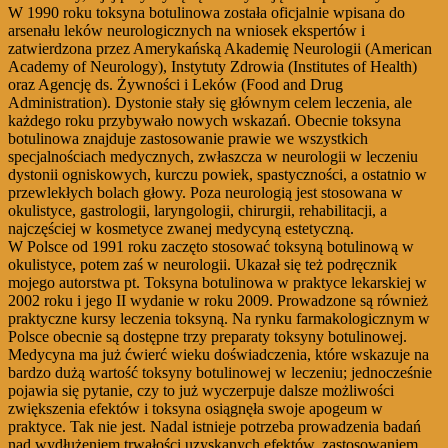
W 1990 roku toksyna botulinowa została oficjalnie wpisana do
arsenału leków neurologicznych na wniosek ekspertów i
zatwierdzona przez Amerykańską Akademię Neurologii (American
Academy of Neurology), Instytuty Zdrowia (Institutes of Health)
oraz Agencję ds. Żywności i Leków (Food and Drug
Administration). Dystonie stały się głównym celem leczenia, ale
każdego roku przybywało nowych wskazań. Obecnie toksyna
botulinowa znajduje zastosowanie prawie we wszystkich
specjalnościach medycznych, zwłaszcza w neurologii w leczeniu
dystonii ogniskowych, kurczu powiek, spastyczności, a ostatnio w
przewlekłych bolach głowy. Poza neurologią jest stosowana w
okulistyce, gastrologii, laryngologii, chirurgii, rehabilitacji, a
najczęściej w kosmetyce zwanej medycyną estetyczną.
W Polsce od 1991 roku zaczęto stosować toksyną botulinową w
okulistyce, potem zaś w neurologii. Ukazał się też podręcznik
mojego autorstwa pt. Toksyna botulinowa w praktyce lekarskiej w
2002 roku i jego II wydanie w roku 2009. Prowadzone są również
praktyczne kursy leczenia toksyną. Na rynku farmakologicznym w
Polsce obecnie są dostępne trzy preparaty toksyny botulinowej.
Medycyna ma już ćwierć wieku doświadczenia, które wskazuje na
bardzo dużą wartość toksyny botulinowej w leczeniu; jednocześnie
pojawia się pytanie, czy to już wyczerpuje dalsze możliwości
zwiększenia efektów i toksyna osiągnęła swoje apogeum w
praktyce. Tak nie jest. Nadal istnieje potrzeba prowadzenia badań
nad wydłużeniem trwałości uzyskanych efektów, zastosowaniem