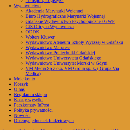
Transport, Logistyka
Wydawnictwo
Akademia Marynarki Wojennej
Biuro Hydrograficzne Marynarki Wojennej
Gdańskie Wydawnictwo Psychologiczne / GWP
GiS Oficyna Wydawnicza
ODDK
Wolters Kluwer
Wydawnictwo Ateneum-Szkoły Wyższej w Gdańsku
Wydawnictwo Marpress
Wydawnictwo Politechniki Gdańskiej
Wydawnictwo Uniwersytetu Gdańskiego
Wydawnictwo Uniwersytet Morski w Gdyni
VM Media Sp z o.o. VM Group sp. k. ( Grupa Via
Medica)
Moje konto
Koszyk
O nas
Regulamin sklepu
Koszty wysyłki
Paczkomaty InPost
Polityka prywatności
Nowości
Obsługa jednostek budżetowych