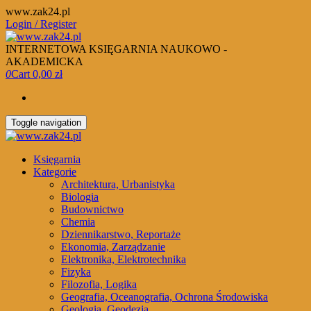
Skip
www.zak24.pl
to
Login / Register
the
content
INTERNETOWA KSIĘGARNIA NAUKOWO -
AKADEMICKA
0
Cart
0,00 zł
Toggle navigation
Księgarnia
Kategorie
Architektura, Urbanistyka
Biologia
Budownictwo
Chemia
Dziennikarstwo, Reportaże
Ekonomia, Zarządzanie
Elektronika, Elektrotechnika
Fizyka
Filozofia, Logika
Geografia, Oceanografia, Ochrona Środowiska
Geologia, Geodezja