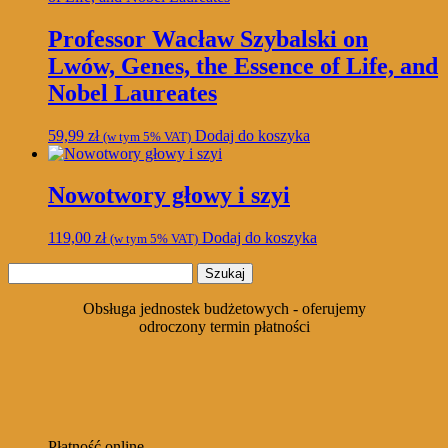
Professor Wacław Szybalski on
Lwów, Genes, the Essence of Life, and
Nobel Laureates
59,99
zł
Dodaj do koszyka
(w tym 5% VAT)
Nowotwory głowy i szyi
119,00
zł
Dodaj do koszyka
(w tym 5% VAT)
Szukaj:
Obsługa jednostek budżetowych - oferujemy
odroczony termin płatności
Płatność online