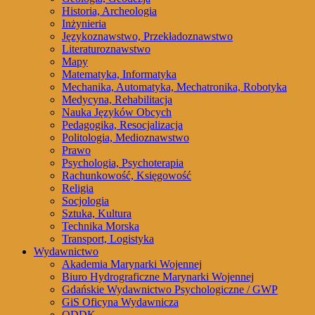
Historia, Archeologia
Inżynieria
Językoznawstwo, Przekładoznawstwo
Literaturoznawstwo
Mapy
Matematyka, Informatyka
Mechanika, Automatyka, Mechatronika, Robotyka
Medycyna, Rehabilitacja
Nauka Języków Obcych
Pedagogika, Resocjalizacja
Politologia, Medioznawstwo
Prawo
Psychologia, Psychoterapia
Rachunkowość, Księgowość
Religia
Socjologia
Sztuka, Kultura
Technika Morska
Transport, Logistyka
Wydawnictwo
Akademia Marynarki Wojennej
Biuro Hydrograficzne Marynarki Wojennej
Gdańskie Wydawnictwo Psychologiczne / GWP
GiS Oficyna Wydawnicza
ODDK