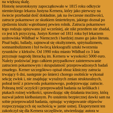
na większą skalę.
Historię neurotoksyny zapoczątkowało w 1815 roku odkrycie
niemieckiego lekarza Justyna Kernera, który jako pierwszy na
świecie przebadał dość dokładnie, jak na ówczesne możliwości,
zatrucie pokarmowe ze skutkiem śmiertelnym, jakiego doznał po
zjedzeniu kiszki wątrobianej pewien rolnik. Zatrucia pokarmowe
tego rodzaju opisywano już wcześniej, ale nikt przedtem nie zbadał,
co jest ich przyczyną. Justyn Kerner od 1811 roku był lekarzem
uzdrowiska Wildbad w Niemczech i bardziej znano go jako literata.
Pisał bajki, ballady, zajmował się okultyzmem, spirytualizmem,
somnambulizmem i był twórcą kleksografii sztuki tworzenia
rysunków z kleksów. Od 1990 roku miasto Wildbad co 3 lata
przyznaje nagrodę literacką im. Kernera w wysokości 5000 euro.
Należy podziwiać jego całkiem przypadkowe zainteresowanie
zatruciem pokarmowym i skrupulatność przeprowadzonych badań
zmarłego. Kerner szczegółowo opisał obraz kliniczny zatrucia
trwający 6 dni, następnie po śmierci chorego osobiście wykonał
sekcję zwłok i, nie znajdując wyraźnych zmian strukturalnych,
pobrał treść z przewodu pokarmowego, podejrzewając zatrucie.
Pobraną treść oczyścił i przeprowadził badania na królikach i
ptakach rożnej wielkości, sprawdzając siłę działania trucizny, którą
nazwał jadem kiełbasianym. Po ustaleniu bezpiecznej dawki sam na
sobie przeprowadził badania, opisując występowanie objawów
rozpoczynających się suchością w jamie ustnej. Eksperyment ten
zakończył się dla Kernera szczęśliwie, utwierdzając autora w