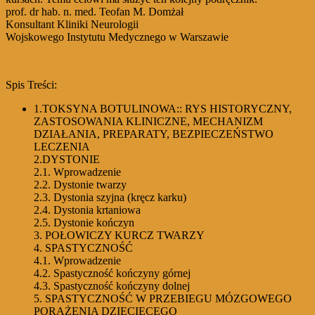
prof. dr hab. n. med. Teofan M. Domżał
Konsultant Kliniki Neurologii
Wojskowego Instytutu Medycznego w Warszawie
Spis Treści:
1.TOKSYNA BOTULINOWA:: RYS HISTORYCZNY,
ZASTOSOWANIA KLINICZNE, MECHANIZM
DZIAŁANIA, PREPARATY, BEZPIECZEŃSTWO
LECZENIA
2.DYSTONIE
2.1. Wprowadzenie
2.2. Dystonie twarzy
2.3. Dystonia szyjna (kręcz karku)
2.4. Dystonia krtaniowa
2.5. Dystonie kończyn
3. POŁOWICZY KURCZ TWARZY
4. SPASTYCZNOŚĆ
4.1. Wprowadzenie
4.2. Spastyczność kończyny górnej
4.3. Spastyczność kończyny dolnej
5. SPASTYCZNOŚĆ W PRZEBIEGU MÓZGOWEGO
PORAŻENIA DZIECIĘCEGO