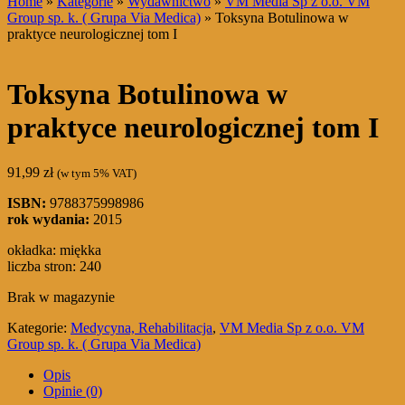
Home
»
Kategorie
»
Wydawnictwo
»
VM Media Sp z o.o. VM
Group sp. k. ( Grupa Via Medica)
» Toksyna Botulinowa w
praktyce neurologicznej tom I
Toksyna Botulinowa w
praktyce neurologicznej tom I
91,99
zł
(w tym 5% VAT)
ISBN:
9788375998986
rok wydania:
2015
okładka: miękka
liczba stron: 240
Brak w magazynie
Kategorie:
Medycyna, Rehabilitacja
,
VM Media Sp z o.o. VM
Group sp. k. ( Grupa Via Medica)
Opis
Opinie (0)