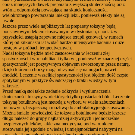
coraz mniejszych dawek preparatu z większą skutecznością oraz
wtórną odpornością powstającą na skutek konieczności
wielokrotnego powtarzania iniekcji leku, ponieważ efekty nie są
trwałe.
Jeszcze przez wiele najbliższych lat preparaty toksyny będą
podstawowym lekiem stosowanym w dystoniach, chociaż w
przyszłości ustąpią zapewne miejsca terapii genowej, w ramach
której od kilkunastu lat widać bardzo intensywne badania i duże
postępy w próbach terapeutycznych.
Nadal toksyna będzie mieć zastosowania w leczeniu złej
spastyczności i w rehabilitacji tylko w , ponieważ w znacznej części
spastyczność jest pozytywnym objawem stworzonym przez naturę,
dzięki któremu chorzy mogą utrzymać się na nogach, nawet
chodzić. Leczenie wszelkiej spastyczności jest błędem dość często
spotykanym w praktyce świadczącej o braku wiedzy w tym
zakresie.
Przed nauką stoi także zadanie odkrycia i wytłumaczenia
skuteczności toksyny w niektórych tylko postaciach bólu. Leczenie
toksyną botulinową jest metodą z wyboru w wielu zaburzeniach
ruchowych, bezpieczną i możliwą do ambulatoryjnego stosowania.
Można śmiało powiedzieć, że toksyna botulinowa będzie jeszcze
długo należeć do grupy najbardziej aktywnych i jednocześnie
bezpiecznych leków, jakie zna medycyna, pod warunkiem
stosowania jej zgodnie z wiedzą i umiejętnościami nabytymi na
kursach. Temu celowi ma służyć ten kolejny podręcznik.