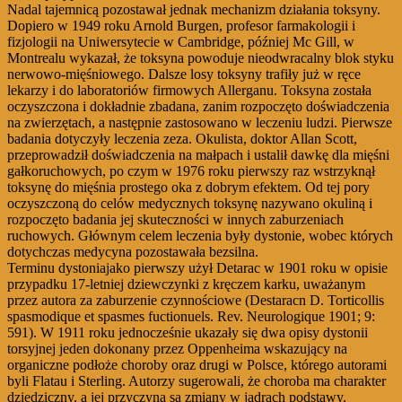
Nadal tajemnicą pozostawał jednak mechanizm działania toksyny.
Dopiero w 1949 roku Arnold Burgen, profesor farmakologii i
fizjologii na Uniwersytecie w Cambridge, później Mc Gill, w
Montrealu wykazał, że toksyna powoduje nieodwracalny blok styku
nerwowo-mięśniowego. Dalsze losy toksyny trafiły już w ręce
lekarzy i do laboratoriów firmowych Allerganu. Toksyna została
oczyszczona i dokładnie zbadana, zanim rozpoczęto doświadczenia
na zwierzętach, a następnie zastosowano w leczeniu ludzi. Pierwsze
badania dotyczyły leczenia zeza. Okulista, doktor Allan Scott,
przeprowadził doświadczenia na małpach i ustalił dawkę dla mięśni
gałkoruchowych, po czym w 1976 roku pierwszy raz wstrzyknął
toksynę do mięśnia prostego oka z dobrym efektem. Od tej pory
oczyszczoną do celów medycznych toksynę nazywano okuliną i
rozpoczęto badania jej skuteczności w innych zaburzeniach
ruchowych. Głównym celem leczenia były dystonie, wobec których
dotychczas medycyna pozostawała bezsilna.
Terminu dystoniajako pierwszy użył Detarac w 1901 roku w opisie
przypadku 17-letniej dziewczynki z kręczem karku, uważanym
przez autora za zaburzenie czynnościowe (Destaracn D. Torticollis
spasmodique et spasmes fuctionuels. Rev. Neurologique 1901; 9:
591). W 1911 roku jednocześnie ukazały się dwa opisy dystonii
torsyjnej jeden dokonany przez Oppenheima wskazujący na
organiczne podłoże choroby oraz drugi w Polsce, którego autorami
byli Flatau i Sterling. Autorzy sugerowali, że choroba ma charakter
dziedziczny, a jej przyczyną są zmiany w jądrach podstawy.