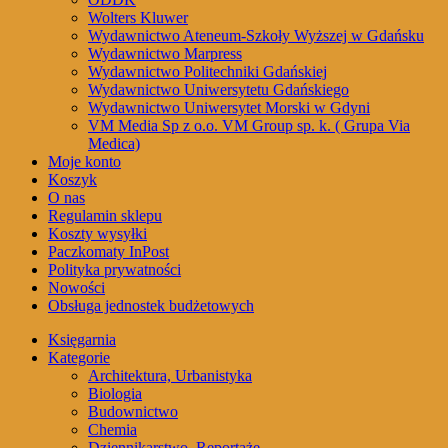
Wolters Kluwer
Wydawnictwo Ateneum-Szkoły Wyższej w Gdańsku
Wydawnictwo Marpress
Wydawnictwo Politechniki Gdańskiej
Wydawnictwo Uniwersytetu Gdańskiego
Wydawnictwo Uniwersytet Morski w Gdyni
VM Media Sp z o.o. VM Group sp. k. ( Grupa Via
Medica)
Moje konto
Koszyk
O nas
Regulamin sklepu
Koszty wysyłki
Paczkomaty InPost
Polityka prywatności
Nowości
Obsługa jednostek budżetowych
Księgarnia
Kategorie
Architektura, Urbanistyka
Biologia
Budownictwo
Chemia
Dziennikarstwo, Reportaże