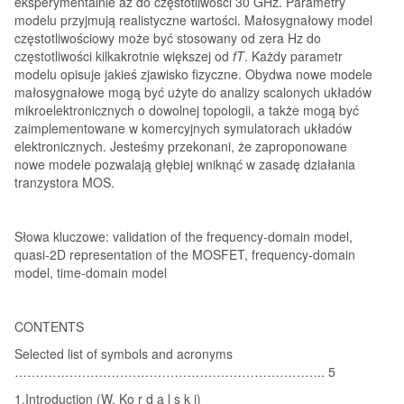
eksperymentalnie aż do częstotliwości 30 GHz. Parametry
modelu przyjmują realistyczne wartości. Małosygnałowy model
częstotliwościowy może być stosowany od zera Hz do
częstotliwości kilkakrotnie większej od
fT
. Każdy parametr
modelu opisuje jakieś zjawisko fizyczne. Obydwa nowe modele
małosygnałowe mogą być użyte do analizy scalonych układów
mikroelektronicznych o dowolnej topologii, a także mogą być
zaimplementowane w komercyjnych symulatorach układów
elektronicznych. Jesteśmy przekonani, że zaproponowane
nowe modele pozwalają głębiej wniknąć w zasadę działania
tranzystora MOS.
Słowa kluczowe:
validation of the frequency-domain model,
quasi-2D representation of the MOSFET, frequency-domain
model, time-domain model
CONTENTS
Selected list of symbols and acronyms
……………………………………………………………….. 5
1.Introduction (W. Ko r d a l s k i)