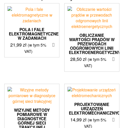
POLA I FALE
ELEKTROMAGNETYCZNE
OBLICZANIE
W ZADANIACH
WARTOŚCI PRĄDÓW W
PRZEWODACH
21,99
zł
(w tym 5%
ODGROMOWYCH LINII
VAT)
ELEKTROENERGETYCZNYCH
28,50
zł
(w tym 5%
VAT)
PROJEKTOWANIE
URZĄDZEŃ
WIZYJNE METODY
ELEKTROMECHANICZNYCH
POMIAROWE W
DIAGNOSTYCE
14,99
zł
(w tym 5%
GÓRNEJ SIECI
VAT)
TRAKCYJNEJ