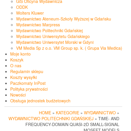
GiS Oficyna Wydawnicza
ODDK
Wolters Kluwer
Wydawnictwo Ateneum-Szkoły Wyższej w Gdańsku
Wydawnictwo Marpress
Wydawnictwo Politechniki Gdańskiej
Wydawnictwo Uniwersytetu Gdańskiego
Wydawnictwo Uniwersytet Morski w Gdyni
VM Media Sp z o.o. VM Group sp. k. ( Grupa Via Medica)
Moje konto
Koszyk
O nas
Regulamin sklepu
Koszty wysyłki
Paczkomaty InPost
Polityka prywatności
Nowości
Obsługa jednostek budżetowych
HOME
»
KATEGORIE
»
WYDAWNICTWO
»
WYDAWNICTWO POLITECHNIKI GDAŃSKIEJ
» TIME- AND
FREQUENCY-DOMAIN QUASI-2D SMALL-SIGNAL
MOSFET MODELS