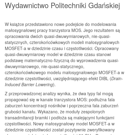
Wydawnictwo Politechniki Gdańskiej
W książce przedstawiono nowe podejście do modelowania
małosygnałowej pracy tranzystora MOS. Jego rezultatem są
opracowania dwóch quasi-dwuwymiarowych, nie-quasi-
statycznych, czterokońcówkowych modeli małosygnałowych
MOSFET-a w dziedzinie czasu i częstotliwości. Opracowany
quasi-dwuwymiarowy model w dziedzinie czasu stanowi
podstawę matematyczno-fizyczną do wyprowadzenia quasi-
dwuwymiarowego, nie-quasi-statycznego,
czterokońcówkowego modelu małosygnałowego MOSFET-a w
dziedzinie częstotliwości, uwzględniającego efekt DIBL (
Drain-
Induced Barrier Lowering
).
Z przeprowadzonej analizy wynika, że dwa typy fal mogą
propagować się w kanale tranzystora MOS: podłużna fala
zaburzeń koncentracji nośników i poprzeczna fala zaburzeń
grubości kanału. Wykazano, że moduły zespolonych
transadmitancji bramki i podłoża są malejącymi funkcjami
częstotliwości. Nowy małosygnałowy model MOSFET-a w
dziedzinie częstotliwości został pozytywnie zweryfikowany