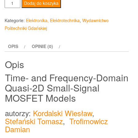
ilość
Dodaj do koszyka
Time-
and
Kategorie:
Elektronika, Elektrotechnika
,
Wydawnictwo
Frequency-
Politechniki Gdańskiej
Domain
Quasi-
OPIS
OPINIE (0)
2D
Small-
Opis
Signal
MOSFET
Time- and Frequency-Domain
Models
Quasi-2D Small-Signal
MOSFET Models
autorzy:
Kordalski Wiesław
,
Stefański Tomasz
,
Trofimowicz
Damian