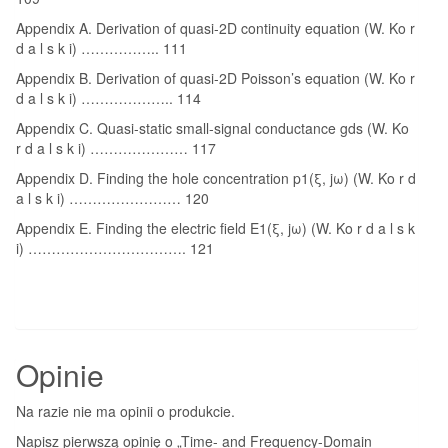
Appendix A. Derivation of quasi-2D continuity equation (W. Ko r
d a l s k i) …………….. 111
Appendix B. Derivation of quasi-2D Poisson’s equation (W. Ko r
d a l s k i) ……………….. 114
Appendix C. Quasi-static small-signal conductance gds (W. Ko
r d a l s k i) ………………… 117
Appendix D. Finding the hole concentration p1(ξ, jω) (W. Ko r d
a l s k i) …………………… 120
Appendix E. Finding the electric field E1(ξ, jω) (W. Ko r d a l s k
i) ……………………………. 121
Opinie
Na razie nie ma opinii o produkcie.
Napisz pierwszą opinię o „Time- and Frequency-Domain