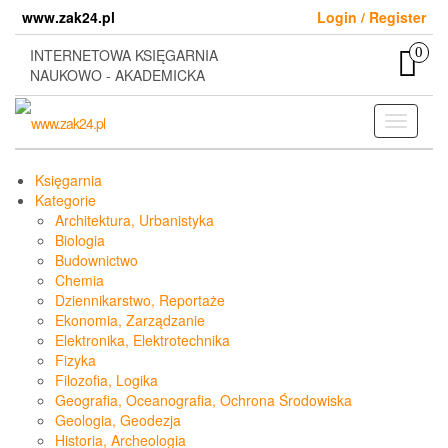
Skip
www.zak24.pl
Login / Register
to
the
0
INTERNETOWA KSIĘGARNIA
content
NAUKOWO - AKADEMICKA
Toggle
navigati
Księgarnia
Kategorie
Architektura, Urbanistyka
Biologia
Budownictwo
Chemia
Dziennikarstwo, Reportaże
Ekonomia, Zarządzanie
Elektronika, Elektrotechnika
Fizyka
Filozofia, Logika
Geografia, Oceanografia, Ochrona Środowiska
Geologia, Geodezja
Historia, Archeologia