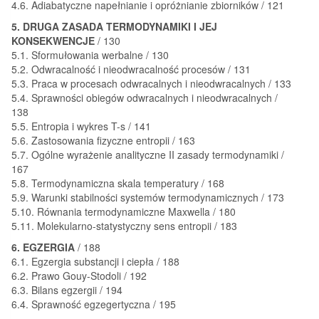
4.6. Adiabatyczne napełnianie i opróżnianie zbiorników / 121
5. DRUGA ZASADA TERMODYNAMIKI I JEJ
KONSEKWENCJE
/ 130
5.1. Sformułowania werbalne / 130
5.2. Odwracalność i nieodwracalność procesów / 131
5.3. Praca w procesach odwracalnych i nieodwracalnych / 133
5.4. Sprawności obiegów odwracalnych i nieodwracalnych /
138
5.5. Entropia i wykres T-s / 141
5.6. Zastosowania fizyczne entropii / 163
5.7. Ogólne wyrażenie analityczne II zasady termodynamiki /
167
5.8. Termodynamiczna skala temperatury / 168
5.9. Warunki stabilności systemów termodynamicznych / 173
5.10. Równania termodynamiczne Maxwella / 180
5.11. Molekularno-statystyczny sens entropii / 183
6. EGZERGIA
/ 188
6.1. Egzergia substancji i ciepła / 188
6.2. Prawo Gouy-Stodoli / 192
6.3. Bilans egzergii / 194
6.4. Sprawność egzegertyczna / 195