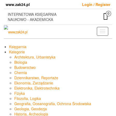
Skip
www.zak24.pl
Login / Register
to
the
0
INTERNETOWA KSIĘGARNIA
content
NAUKOWO - AKADEMICKA
Toggle
navigati
Księgarnia
Kategorie
Architektura, Urbanistyka
Biologia
Budownictwo
Chemia
Dziennikarstwo, Reportaże
Ekonomia, Zarządzanie
Elektronika, Elektrotechnika
Fizyka
Filozofia, Logika
Geografia, Oceanografia, Ochrona Środowiska
Geologia, Geodezja
Historia, Archeologia