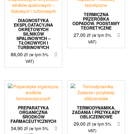
TERMICZNA
PRZERÓBKA
DIAGNOSTYKA
ODPADÓW. PODSTAWY
EKSPLOATACYJNA
TEORETYCZNE
OKRĘTOWYCH
SILNIKÓW
27,00
zł
(w tym 5%
SPALINOWYCH –
VAT)
TŁOKOWYCH I
TURBINOWYCH
86,00
zł
(w tym 5%
VAT)
PREPARATYKA
TERMODYNAMIKA.
ORGANICZNA
ZADANIA I PRZYKŁADY
ŚRODKÓW
OBLICZENIOWE
FARMACEUTYCZNYCH
29,00
zł
(w tym 5%
34,90
zł
(w tym 5%
VAT)