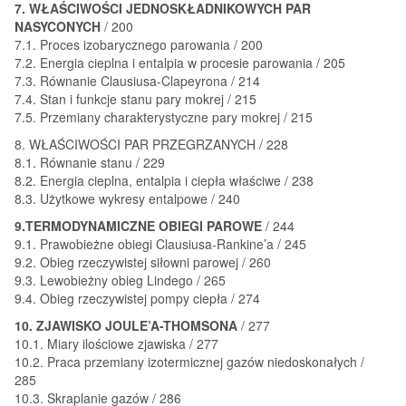
7. WŁAŚCIWOŚCI JEDNOSKŁADNIKOWYCH PAR
NASYCONYCH
/ 200
7.1. Proces izobarycznego parowania / 200
7.2. Energia cieplna i entalpia w procesie parowania / 205
7.3. Równanie Clausiusa-Clapeyrona / 214
7.4. Stan i funkcje stanu pary mokrej / 215
7.5. Przemiany charakterystyczne pary mokrej / 215
8. WŁAŚCIWOŚCI PAR PRZEGRZANYCH / 228
8.1. Równanie stanu / 229
8.2. Energia cieplna, entalpia i ciepła właściwe / 238
8.3. Użytkowe wykresy entalpowe / 240
9.TERMODYNAMICZNE OBIEGI PAROWE
/ 244
9.1. Prawobieżne obiegi Clausiusa-Rankine’a / 245
9.2. Obieg rzeczywistej siłowni parowej / 260
9.3. Lewobieżny obieg Lindego / 265
9.4. Obieg rzeczywistej pompy ciepła / 274
10. ZJAWISKO JOULE’A-THOMSONA
/ 277
10.1. Miary ilościowe zjawiska / 277
10.2. Praca przemiany izotermicznej gazów niedoskonałych /
285
10.3. Skraplanie gazów / 286