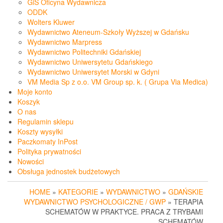
GiS Oficyna Wydawnicza
ODDK
Wolters Kluwer
Wydawnictwo Ateneum-Szkoły Wyższej w Gdańsku
Wydawnictwo Marpress
Wydawnictwo Politechniki Gdańskiej
Wydawnictwo Uniwersytetu Gdańskiego
Wydawnictwo Uniwersytet Morski w Gdyni
VM Media Sp z o.o. VM Group sp. k. ( Grupa Via Medica)
Moje konto
Koszyk
O nas
Regulamin sklepu
Koszty wysyłki
Paczkomaty InPost
Polityka prywatności
Nowości
Obsługa jednostek budżetowych
HOME
»
KATEGORIE
»
WYDAWNICTWO
»
GDAŃSKIE
WYDAWNICTWO PSYCHOLOGICZNE / GWP
» TERAPIA
SCHEMATÓW W PRAKTYCE. PRACA Z TRYBAMI
SCHEMATÓW