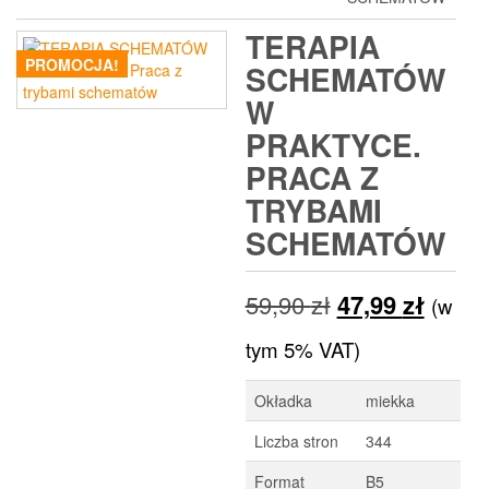
TERAPIA
PROMOCJA!
SCHEMATÓW
W
PRAKTYCE.
PRACA Z
TRYBAMI
SCHEMATÓW
Pierwotna
Aktua
59,90
zł
47,99
zł
(w
cena
cena
tym 5% VAT)
wynosiła:
wynos
Okładka
miekka
59,90 zł.
47,99 
Liczba stron
344
Format
B5