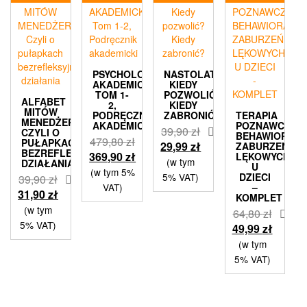
PSYCHOLOGIA
NASTOLATKI
AKADEMICKA
KIEDY
TOM 1-
POZWOLIĆ?
ALFABET
2,
KIEDY
MITÓW
PODRĘCZNIK
ZABRONIĆ?
TERAPIA
MENEDŻERSKICH
AKADEMICKI
POZNAWCZO-
39,90
zł
CZYLI O
BEHAWIORAL
479,80
zł
PUŁAPKACH
Pierwotna
Aktualna
29,99
zł
ZABURZEŃ
BEZREFLEKSYJNEGO
Pierwotna
Aktualna
369,90
zł
LĘKOWYCH
cena
cena
(w tym
DZIAŁANIA
U
cena
cena
(w tym 5%
wynosiła:
wynosi:
5% VAT)
DZIECI
39,90
zł
wynosiła:
wynosi:
VAT)
–
39,90 zł.
29,99 zł.
Pierwotna
Aktualna
31,90
zł
KOMPLET
479,80 zł.
369,90 zł.
cena
cena
(w tym
64,80
zł
wynosiła:
wynosi:
5% VAT)
Pierwotna
Aktual
49,99
zł
39,90 zł.
31,90 zł.
cena
cena
(w tym
wynosiła:
wynosi
5% VAT)
64,80 zł.
49,99 z