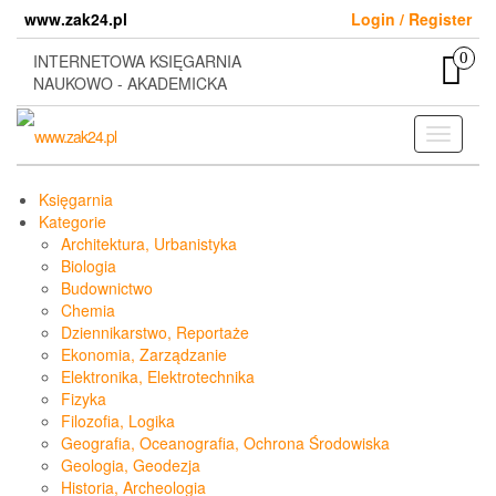
Skip
www.zak24.pl
Login / Register
to
the
0
INTERNETOWA KSIĘGARNIA
content
NAUKOWO - AKADEMICKA
Toggle
navigati
Księgarnia
Kategorie
Architektura, Urbanistyka
Biologia
Budownictwo
Chemia
Dziennikarstwo, Reportaże
Ekonomia, Zarządzanie
Elektronika, Elektrotechnika
Fizyka
Filozofia, Logika
Geografia, Oceanografia, Ochrona Środowiska
Geologia, Geodezja
Historia, Archeologia