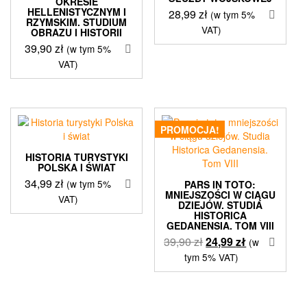
OKRESIE
HELLENISTYCZNYM I
28,99
zł
(w tym 5%
RZYMSKIM. STUDIUM
VAT)
OBRAZU I HISTORII
39,90
zł
(w tym 5%
VAT)
PROMOCJA!
HISTORIA TURYSTYKI
POLSKA I ŚWIAT
34,99
zł
(w tym 5%
PARS IN TOTO:
MNIEJSZOŚCI W CIĄGU
VAT)
DZIEJÓW. STUDIA
HISTORICA
GEDANENSIA. TOM VIII
Pierwotna
Aktualna
39,90
zł
24,99
zł
(w
cena
cena
tym 5% VAT)
wynosiła:
wynosi:
39,90 zł.
24,99 zł.