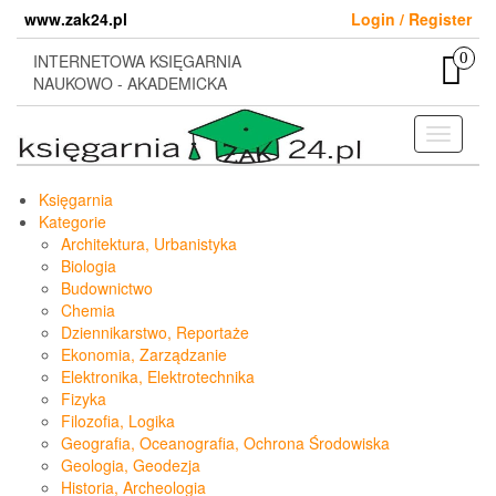
Skip
www.zak24.pl
Login / Register
to
the
0
INTERNETOWA KSIĘGARNIA
content
NAUKOWO - AKADEMICKA
Toggle
navigati
Księgarnia
Kategorie
Architektura, Urbanistyka
Biologia
Budownictwo
Chemia
Dziennikarstwo, Reportaże
Ekonomia, Zarządzanie
Elektronika, Elektrotechnika
Fizyka
Filozofia, Logika
Geografia, Oceanografia, Ochrona Środowiska
Geologia, Geodezja
Historia, Archeologia