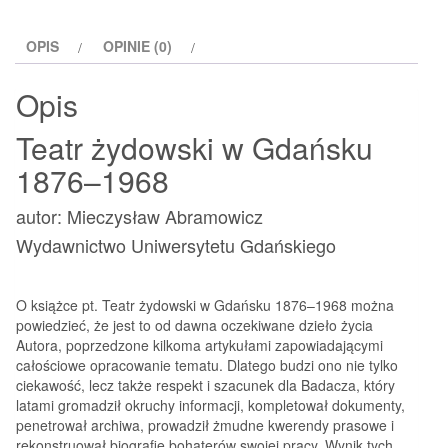
Gdańsku
1876-
OPIS
OPINIE (0)
1968
Opis
Teatr żydowski w Gdańsku
1876–1968
autor: Mieczysław Abramowicz
Wydawnictwo Uniwersytetu Gdańskiego
O książce pt. Teatr żydowski w Gdańsku 1876–1968 można
powiedzieć, że jest to od dawna oczekiwane dzieło życia
Autora, poprzedzone kilkoma artykułami zapowiadającymi
całościowe opracowanie tematu. Dlatego budzi ono nie tylko
ciekawość, lecz także respekt i szacunek dla Badacza, który
latami gromadził okruchy informacji, kompletował dokumenty,
penetrował archiwa, prowadził żmudne kwerendy prasowe i
rekonstruował biografie bohaterów swojej pracy. Wynik tych