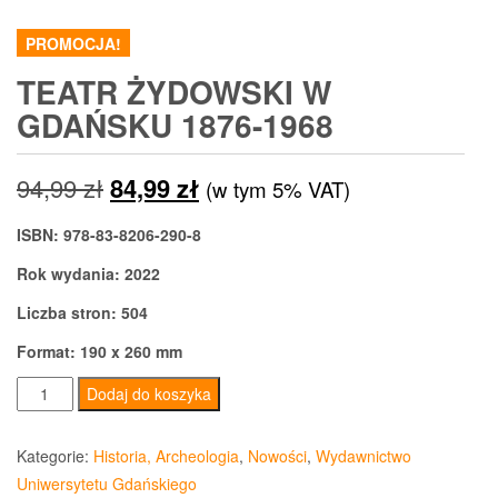
PROMOCJA!
TEATR ŻYDOWSKI W
GDAŃSKU 1876-1968
Pierwotna
Aktualna
94,99
zł
84,99
zł
(w tym 5% VAT)
cena
cena
ISBN: 978-83-8206-290-8
wynosiła:
wynosi:
Rok wydania: 2022
94,99 zł.
84,99 zł.
Liczba stron: 504
Format: 190 x 260 mm
ilość
Dodaj do koszyka
Teatr
żydowski
Kategorie:
Historia, Archeologia
,
Nowości
,
Wydawnictwo
w
Uniwersytetu Gdańskiego