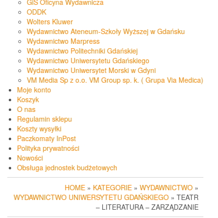
GiS Oficyna Wydawnicza
ODDK
Wolters Kluwer
Wydawnictwo Ateneum-Szkoły Wyższej w Gdańsku
Wydawnictwo Marpress
Wydawnictwo Politechniki Gdańskiej
Wydawnictwo Uniwersytetu Gdańskiego
Wydawnictwo Uniwersytet Morski w Gdyni
VM Media Sp z o.o. VM Group sp. k. ( Grupa Via Medica)
Moje konto
Koszyk
O nas
Regulamin sklepu
Koszty wysyłki
Paczkomaty InPost
Polityka prywatności
Nowości
Obsługa jednostek budżetowych
HOME
»
KATEGORIE
»
WYDAWNICTWO
»
WYDAWNICTWO UNIWERSYTETU GDAŃSKIEGO
» TEATR
– LITERATURA – ZARZĄDZANIE