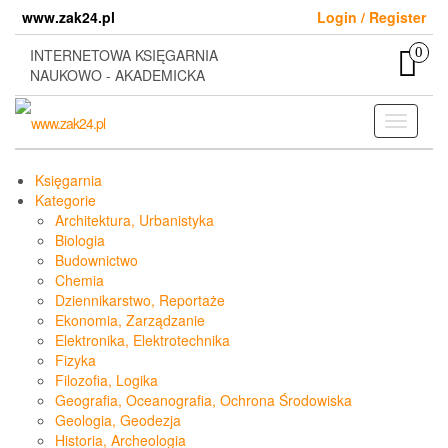
Skip
www.zak24.pl
Login / Register
to
the
0
INTERNETOWA KSIĘGARNIA
content
NAUKOWO - AKADEMICKA
Toggle
navigati
Księgarnia
Kategorie
Architektura, Urbanistyka
Biologia
Budownictwo
Chemia
Dziennikarstwo, Reportaże
Ekonomia, Zarządzanie
Elektronika, Elektrotechnika
Fizyka
Filozofia, Logika
Geografia, Oceanografia, Ochrona Środowiska
Geologia, Geodezja
Historia, Archeologia