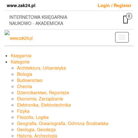
Skip
www.zak24.pl
Login / Register
to
the
0
INTERNETOWA KSIĘGARNIA
content
NAUKOWO - AKADEMICKA
Toggle
navigati
Księgarnia
Kategorie
Architektura, Urbanistyka
Biologia
Budownictwo
Chemia
Dziennikarstwo, Reportaże
Ekonomia, Zarządzanie
Elektronika, Elektrotechnika
Fizyka
Filozofia, Logika
Geografia, Oceanografia, Ochrona Środowiska
Geologia, Geodezja
Historia, Archeologia