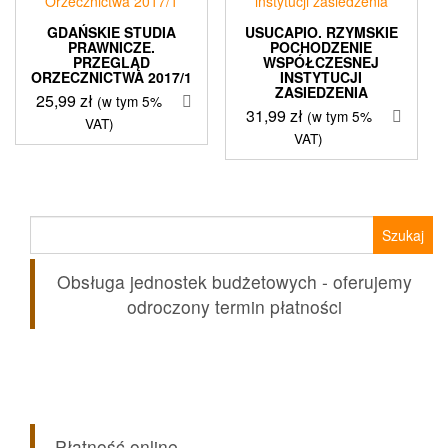
GDAŃSKIE STUDIA
USUCAPIO. RZYMSKIE
PRAWNICZE.
POCHODZENIE
PRZEGLĄD
WSPÓŁCZESNEJ
ORZECZNICTWA 2017/1
INSTYTUCJI
ZASIEDZENIA
25,99
zł
(w tym 5%
31,99
zł
(w tym 5%
VAT)
VAT)
Szukaj:
Obsługa jednostek budżetowych - oferujemy
odroczony termin płatności
Płatność online