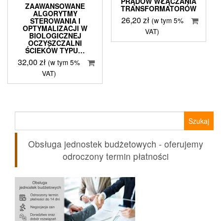
PRĄDÓW WŁĄCZANIA
ZAAWANSOWANE
TRANSFORMATORÓW
ALGORYTMY
26,20
zł
(w tym 5%
STEROWANIA I
OPTYMALIZACJI W
VAT)
BIOLOGICZNEJ
OCZYSZCZALNI
ŚCIEKÓW TYPU…
32,00
zł
(w tym 5%
VAT)
Szukaj:
Obsługa jednostek budżetowych - oferujemy
odroczony termin płatności