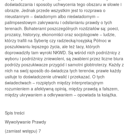
doświadczania i sposoby uchwycenia tego obszaru w słowie i
obrazie. Jednak przede wszystkim jest to rozprawa o
nieustannym – świadomym albo nieświadomym –
palimpsestowym zakrywaniu i odsłanianiu prawdy o tych
terenach. Bohaterami poszczególnych rozdziałów są: poeci,
prozaicy, historycy, ekonomiści oraz socjologowie – ludzie,
którzy trafili na Syberię czy radziecką/rosyjską Północ w
poszukiwaniu lepszego życia, ale też tacy, których
doprowadziły tam wyroki NKWD. Są wśród nich podróżnicy z
wyboru i podróżnicy zniewoleni, są zwabieni przez liczne biura
podróży poszukiwacze przygód i samotni globtroterzy. Każdy z
nich na swój sposób do-świadcza tych terenów, prawie każdy
usiłuje to doświadczenie utrwalić i przekazać. O tych
świadectwach – rozpiętych między interpretacyjnym
rozumieniem a afektywną opinią, między prawdą a fałszem,
między ukrywaniem a odkrywaniem – opowiada ta książka.
Spis treści
Wywoływanie Prawdy
(zamiast wstępu) 7