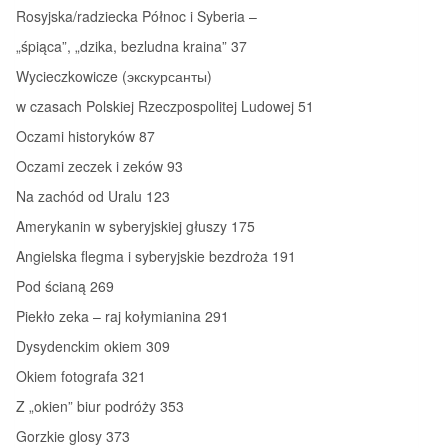
Rosyjska/radziecka Północ i Syberia –
„śpiąca”, „dzika, bezludna kraina” 37
Wycieczkowicze (экскурсанты)
w czasach Polskiej Rzeczpospolitej Ludowej 51
Oczami historyków 87
Oczami zeczek i zeków 93
Na zachód od Uralu 123
Amerykanin w syberyjskiej głuszy 175
Angielska flegma i syberyjskie bezdroża 191
Pod ścianą 269
Piekło zeka – raj kołymianina 291
Dysydenckim okiem 309
Okiem fotografa 321
Z „okien” biur podróży 353
Gorzkie glosy 373