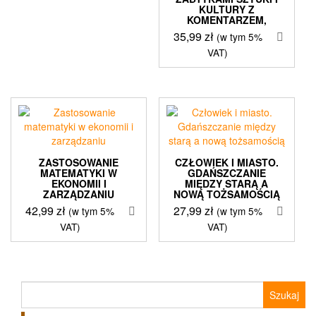
KULTURY Z
KOMENTARZEM,
35,99
zł
(w tym 5%
VAT)
ZASTOSOWANIE
CZŁOWIEK I MIASTO.
MATEMATYKI W
GDAŃSZCZANIE
EKONOMII I
MIĘDZY STARĄ A
ZARZĄDZANIU
NOWĄ TOŻSAMOŚCIĄ
42,99
zł
27,99
zł
(w tym 5%
(w tym 5%
VAT)
VAT)
Szukaj: