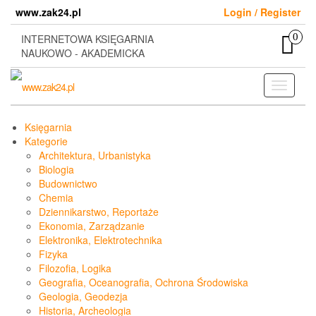
Skip
www.zak24.pl
Login / Register
to
the
0
INTERNETOWA KSIĘGARNIA
content
NAUKOWO - AKADEMICKA
Toggle
navigati
Księgarnia
Kategorie
Architektura, Urbanistyka
Biologia
Budownictwo
Chemia
Dziennikarstwo, Reportaże
Ekonomia, Zarządzanie
Elektronika, Elektrotechnika
Fizyka
Filozofia, Logika
Geografia, Oceanografia, Ochrona Środowiska
Geologia, Geodezja
Historia, Archeologia