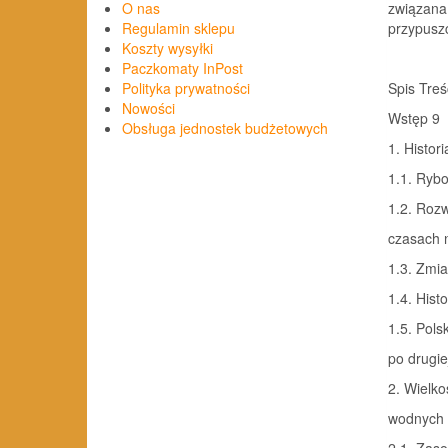
związana 
O nas
przypuszc
Regulamin sklepu
Koszty wysyłki
Paczkomaty InPost
Spis Treś
Polityka prywatności
Nowości
Wstęp 9
Obsługa jednostek budżetowych
1. Historia
1.1. Rybo
1.2. Roz
czasach now
1.3. Zmia
1.4. Hist
1.5. Pols
po drugie
2. Wielko
wodnych (bez
2.1. Zasob