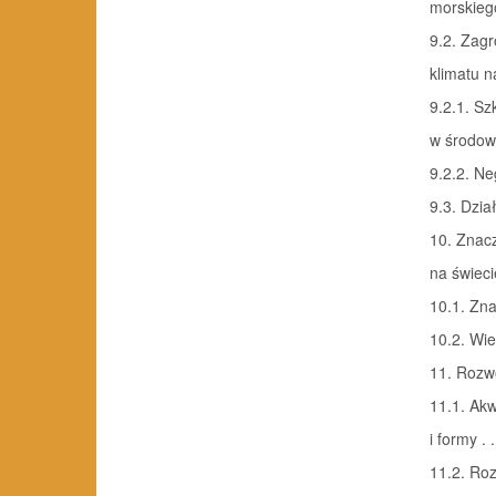
morskiego . 
9.2. Zag
klimatu na
9.2.1. Sz
w środowis
9.2.2. N
9.3. Dzia
10. Znacz
na świec
10.1. Zna
10.2. Wie
11. Rozwó
11.1. Akw
i formy . . .
11.2. Roz