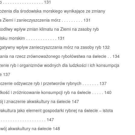
. . . . . . . . . . . . . . . . 131
rożenia dla środowiska morskiego wynikające ze zmiany
 Ziemi i zanieczyszczenia mórz . . . . . . . . . 131
kodliwy wpływ zmian klimatu na Ziemi na zasoby ryb
ku morskim . . . . . . . . . . . . . 131
egatywny wpływ zanieczyszczania mórz na zasoby ryb 132
łania na rzecz zrównoważonego rybołówstwa na świecie . . 134
enie ryb i organizmów wodnych dla ludzkości i ich konsumpcja
ie 137
czenie odżywcze ryb i przetworów rybnych . . . . . . . 137
lkość i zróżnicowanie konsumpcji ryb na świecie . . . . . 140
j i znaczenie akwakultury na świecie 147
akultura jako element gospodarki rybnej na świecie – istota
 . . . . . . . . . . . . . . . . . . 147
wój akwakultury na świecie 148