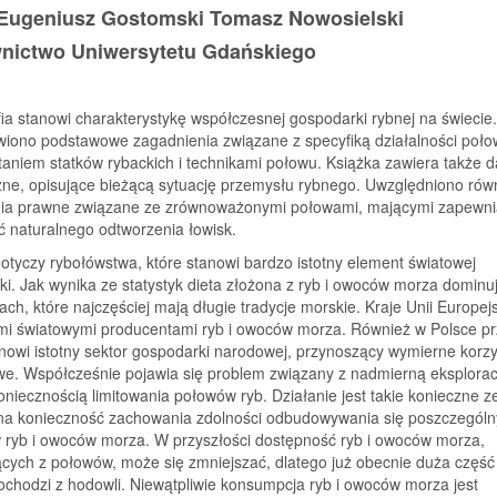
 Eugeniusz Gostomski Tomasz Nowosielski
ictwo Uniwersytetu Gdańskiego
a stanowi charakterystykę współczesnej gospodarki rybnej na świecie.
wiono podstawowe zagadnienia związane z specyfiką działalności poło
aniem statków rybackich i technikami połowu. Książka zawiera także 
zne, opisujące bieżącą sytuację przemysłu rybnego. Uwzględniono rów
a prawne związane ze zrównoważonymi połowami, mającymi zapewni
 naturalnego odtworzenia łowisk.
otyczy rybołówstwa, które stanowi bardzo istotny element światowej
i. Jak wynika ze statystyk dieta złożona z ryb i owoców morza dominu
jach, które najczęściej mają długie tradycje morskie. Kraje Unii Europejs
i światowymi producentami ryb i owoców morza. Również w Polsce p
nowi istotny sektor gospodarki narodowej, przynoszący wymierne korzy
we. Współcześnie pojawia się problem związany z nadmierną eksplorac
koniecznością limitowania połowów ryb. Działanie jest takie konieczne z
na konieczność zachowania zdolności odbudowywania się poszczegól
 ryb i owoców morza. W przyszłości dostępność ryb i owoców morza,
cych z połowów, może się zmniejszać, dlatego już obecnie duża część
chodzi z hodowli. Niewątpliwie konsumpcja ryb i owoców morza jest