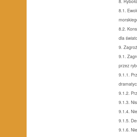
8. Ryboł
8.1. Ewo
morskiego . 
8.2. Kon
dla świato
9. Zagro
9.1. Zag
przez rybo
9.1.1. Pr
dramatyc
9.1.2. Przy
9.1.3. N
9.1.4. Niel
9.1.5. De
9.1.6. N