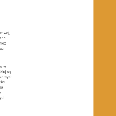
wowej,
dane
nież
ać
je w
kiej są
rzemysł
ści
ją
e
nych