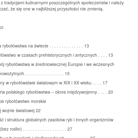
z tradycjami kulinarnymi poszczególnych społeczeństw i należy
zać, że się one w najbliższej przyszłości nie zmienią.
ci:
 rybołówstwa na świecie . . . . . . . . . . . . . . 13
łówstwo w czasach prehistorycznych i antycznych . . . . 13
wój rybołówstwa w średniowiecznej Europie i we wczesnych
ożytnych . . . . . . . . . . . . . . . . 15
ny w rybołówstwie światowym w XIX i XX wieku . . . . 17
oria polskiego rybołówstwa – okres międzywojenny . . . . 20
kie rybołówstwo morskie
j wojnie światowej 22
ść i struktura globalnych zasobów ryb i innych organizmów
 roślin) . . . . . . . . . . . . . . . . . . 27
y ryb morskich i słodkowodnych . . . . . . . . . . 27