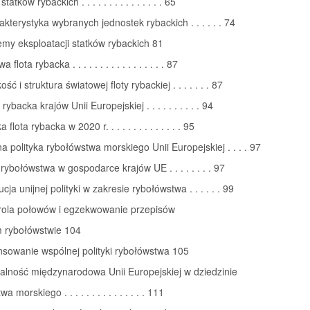
tatków rybackich . . . . . . . . . . . . . . . 65
akterystyka wybranych jednostek rybackich . . . . . . 74
emy eksploatacji statków rybackich 81
 flota rybacka . . . . . . . . . . . . . . . . . 87
ość i struktura światowej floty rybackiej . . . . . . . 87
 rybacka krajów Unii Europejskiej . . . . . . . . . . 94
 flota rybacka w 2020 r. . . . . . . . . . . . . . 95
a polityka rybołówstwa morskiego Unii Europejskiej . . . . 97
 rybołówstwa w gospodarce krajów UE . . . . . . . . 97
cja unijnej polityki w zakresie rybołówstwa . . . . . . 99
trola połowów i egzekwowanie przepisów
m rybołówstwie 104
nsowanie wspólnej polityki rybołówstwa 105
łalność międzynarodowa Unii Europejskiej w dziedzinie
 morskiego . . . . . . . . . . . . . . . 111