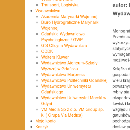
autor:
Transport, Logistyka
Wydawnictwo
Wydawn
Akademia Marynarki Wojennej
Biuro Hydrograficzne Marynarki
Wojennej
Monografi
Gdańskie Wydawnictwo
Przedsta
Psychologiczne / GWP
wykorzyst
GiS Oficyna Wydawnicza
statystyc
ODDK
wymagani
Wolters Kluwer
możliwość
Wydawnictwo Ateneum-Szkoły
Książka d
Wyższej w Gdańsku
gospodark
Wydawnictwo Marpress
wielu kra
Wydawnictwo Politechniki Gdańskiej
poważnym
Wydawnictwo Uniwersytetu
rybny sta
Gdańskiego
eksporto
Wydawnictwo Uniwersytet Morski w
łowisk i 
Gdyni
względu 
VM Media Sp z o.o. VM Group sp.
gatunków
k. ( Grupa Via Medica)
pochodzą
Moje konto
dostaw po
Koszyk