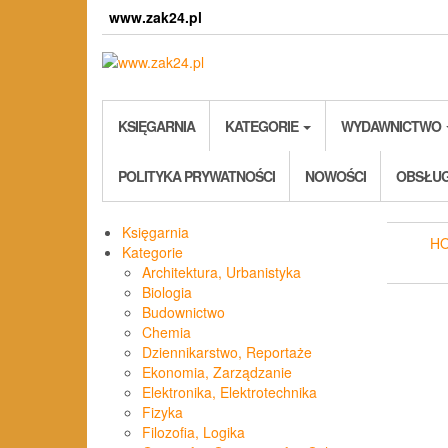
Skip
www.zak24.pl
to
the
content
KSIĘGARNIA
KATEGORIE
WYDAWNICTWO
POLITYKA PRYWATNOŚCI
NOWOŚCI
OBSŁUG
Księgarnia
H
Kategorie
Architektura, Urbanistyka
Biologia
Budownictwo
Chemia
Dziennikarstwo, Reportaże
Ekonomia, Zarządzanie
Elektronika, Elektrotechnika
Fizyka
Filozofia, Logika