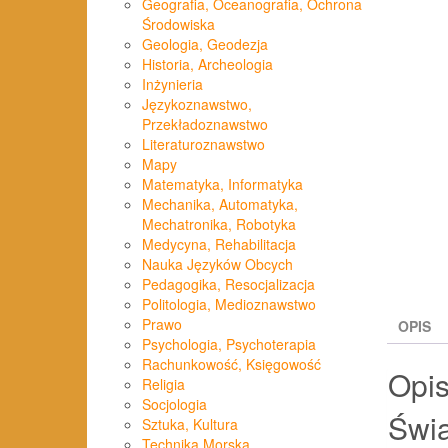
Geografia, Oceanografia, Ochrona
Środowiska
Geologia, Geodezja
Historia, Archeologia
Inżynieria
Językoznawstwo,
Przekładoznawstwo
Literaturoznawstwo
Mapy
Matematyka, Informatyka
Mechanika, Automatyka,
Mechatronika, Robotyka
Medycyna, Rehabilitacja
Nauka Języków Obcych
Pedagogika, Resocjalizacja
Politologia, Medioznawstwo
Prawo
OPIS
Psychologia, Psychoterapia
Rachunkowość, Księgowość
Opi
Religia
Socjologia
Świ
Sztuka, Kultura
Technika Morska