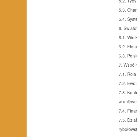
5.2. Typy s
5.3. Char
5.4. Syst
6. Światowa
6.1. Wielk
6.2. Flota
6.3. Polska
7. Wspóln
7.1. Rola
7.2. Ewolu
7.3. Kon
w unijny
7.4. Fina
7.5. Dzia
rybołówstwa