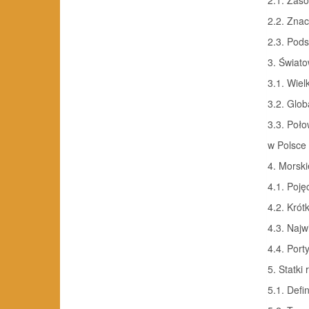
2.2. Znac
2.3. Pod
3. Światowe
3.1. Wiel
3.2. Glob
3.3. Poł
w Polsce w
4. Morskie 
4.1. Poję
4.2. Krótka
4.3. Najwi
4.4. Porty
5. Statki ry
5.1. Defi