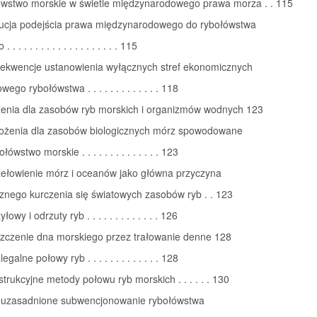
ówstwo morskie w świetle międzynarodowego prawa morza . . 115
lucja podejścia prawa międzynarodowego do rybołówstwa
. . . . . . . . . . . . . . . . . . . 115
sekwencje ustanowienia wyłącznych stref ekonomicznych
wego rybołówstwa . . . . . . . . . . . . . 118
żenia dla zasobów ryb morskich i organizmów wodnych 123
rożenia dla zasobów biologicznych mórz spowodowane
łówstwo morskie . . . . . . . . . . . . . . 123
zełowienie mórz i oceanów jako główna przyczyna
znego kurczenia się światowych zasobów ryb . . 123
łowy i odrzuty ryb . . . . . . . . . . . . . 126
iszczenie dna morskiego przez trałowanie denne 128
egalne połowy ryb . . . . . . . . . . . . . 128
strukcyjne metody połowu ryb morskich . . . . . . 130
ieuzasadnione subwencjonowanie rybołówstwa