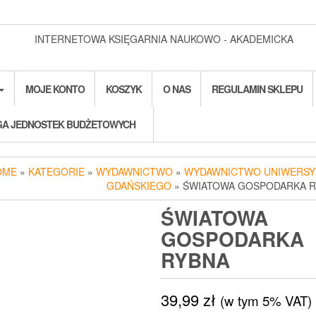
INTERNETOWA KSIĘGARNIA NAUKOWO - AKADEMICKA
MOJE KONTO
KOSZYK
O NAS
REGULAMIN SKLEPU
A JEDNOSTEK BUDŻETOWYCH
OME
»
KATEGORIE
»
WYDAWNICTWO
»
WYDAWNICTWO UNIWERSY
GDAŃSKIEGO
» ŚWIATOWA GOSPODARKA 
ŚWIATOWA
GOSPODARKA
RYBNA
39,99
zł
(w tym 5% VAT)