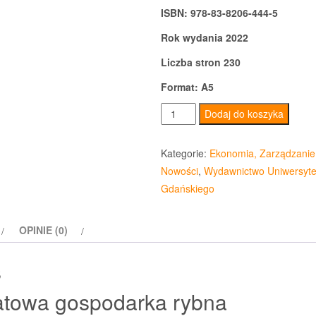
ISBN: 978-83-8206-444-5
Rok wydania 2022
Liczba stron 230
Format: A5
ilość
Dodaj do koszyka
Światowa
gospodarka
Kategorie:
Ekonomia, Zarządzanie
rybna
Nowości
,
Wydawnictwo Uniwersyte
Gdańskiego
OPINIE (0)
s
atowa gospodarka rybna