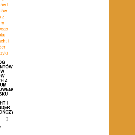
OG
ENTÓW
ÓW
ÓW
H Z
WUM
OWEGO
SKU
T I
NDER
OŃCZYK)
%