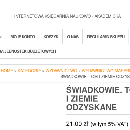
INTERNETOWA KSIĘGARNIA NAUKOWO - AKADEMICKA
MOJE KONTO
KOSZYK
O NAS
REGULAMIN SKLEPU
A JEDNOSTEK BUDŻETOWYCH
HOME
»
KATEGORIE
»
WYDAWNICTWO
»
WYDAWNICTWO MARPR
ŚWIADKOWIE. TOM I ZIEMIE ODZY
ŚWIADKOWIE. 
I ZIEMIE
ODZYSKANE
21,00
zł
(w tym 5% VAT)