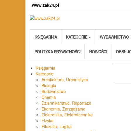
Skip
www.zak24.pl
to
the
content
KSIĘGARNIA
KATEGORIE
WYDAWNICTWO
POLITYKA PRYWATNOŚCI
NOWOŚCI
OBSŁUG
Księgarnia
Kategorie
Architektura, Urbanistyka
Biologia
Budownictwo
Chemia
Dziennikarstwo, Reportaże
Ekonomia, Zarządzanie
Elektronika, Elektrotechnika
Fizyka
Filozofia, Logika