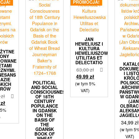
CJA!
PROMOCJA!
JAN
HEWELIUSZ I
KULTURA
ŻYTNE
HEWELIUSZOWSKA
TONY
UTILITAS ET
ROWANE
DELECTATIO
KATAL
ETAMI
DOKUM
Pierwotna
63,00
zł
ZNYMI.
I LIST
NESANS
cena
Aktualna
49,99
zł
KRÓL
BAZIE
POLITICAL
wynosiła:
cena
POLSKIC
(w tym 5%
SKICH
AND SOCIAL
ARCHI
ORÓW
63,00 zł.
wynosi:
VAT)
CONSCIOUSNESS
PAŃSTW
Pierwotna
0
zł
49,99 zł.
OF 18TH
W GDAŃ
CENTURY
(JAN
cena
Aktualna
9
zł
POPULANCE
OLBRACH
wynosiła:
cena
 5%
IN GDAŃSK
ALEKSA
ON THE
JAGIELL
29,90 zł.
wynosi:
)
BASIS OF
34,99
zł
19,99 zł.
THE
GDAŃSK
(w tym 5
BOOK OF
VAT)
WHEAT