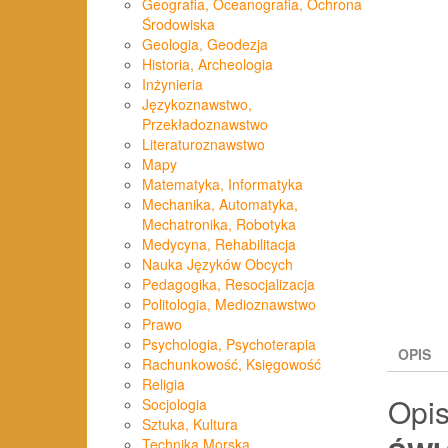
Geografia, Oceanografia, Ochrona
Środowiska
Geologia, Geodezja
Historia, Archeologia
Inżynieria
Językoznawstwo,
Przekładoznawstwo
Literaturoznawstwo
Mapy
Matematyka, Informatyka
Mechanika, Automatyka,
Mechatronika, Robotyka
Medycyna, Rehabilitacja
Nauka Języków Obcych
Pedagogika, Resocjalizacja
Politologia, Medioznawstwo
Prawo
Psychologia, Psychoterapia
OPIS
Rachunkowość, Księgowość
Religia
Opi
Socjologia
Sztuka, Kultura
Technika Morska