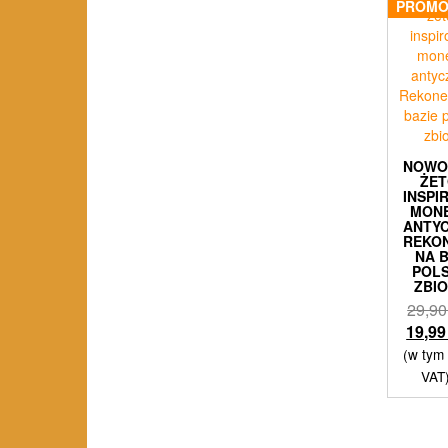
PROMO
NOWO
ŻE
INSPI
MON
ANTYC
REKO
NA 
POL
ZBI
29,9
19,9
(w tym
VAT