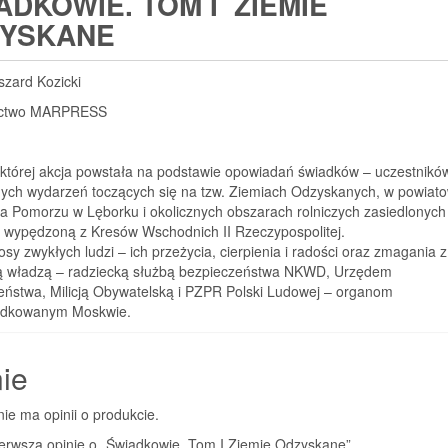
ADKOWIE. TOM I ZIEMIE
YSKANE
szard Kozicki
ctwo MARPRESS
 której akcja powstała na podstawie opowiadań świadków – uczestnikó
ych wydarzeń toczących się na tzw. Ziemiach Odzyskanych, w powia
a Pomorzu w Lęborku i okolicznych obszarach rolniczych zasiedlonych
ą wypędzoną z Kresów Wschodnich II Rzeczypospolitej.
osy zwykłych ludzi – ich przeżycia, cierpienia i radości oraz zmagania z
 władzą – radziecką służbą bezpieczeństwa NKWD, Urzędem
eństwa, Milicją Obywatelską i PZPR Polski Ludowej – organom
ądkowanym Moskwie.
ie
nie ma opinii o produkcie.
ierwszą opinię o „Świadkowie. Tom I Ziemie Odzyskane”