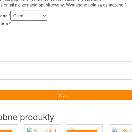
s email nie zostanie opublikowany.
Wymagane pola są oznaczone
*
cena
*
pinia
*
obne produkty