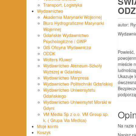
ŚWI
Transport, Logistyka
ODZ
Wydawnictwo
Akademia Marynarki Wojennej
Biuro Hydrograficzne Marynarki
autor: Ry
Wojennej
Wydawni
Gdańskie Wydawnictwo
Psychologiczne / GWP
GiS Oficyna Wydawnicza
Powieść,
ODDK
powojenn
Wolters Kluwer
mieście n
Wydawnictwo Ateneum-Szkoły
ludności
Wyższej w Gdańsku
Ukazuje l
Wydawnictwo Marpress
ówczesną
Wydawnictwo Politechniki Gdańskiej
Bezpiecz
Wydawnictwo Uniwersytetu
podporz
Gdańskiego
Wydawnictwo Uniwersytet Morski w
Gdyni
Opin
VM Media Sp z o.o. VM Group sp.
k. ( Grupa Via Medica)
Na razie 
Moje konto
Koszyk
Napisz p