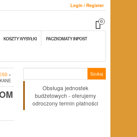
Login / Register
0
KOSZTY WYSYŁKI
PACZKOMATY INPOST
Szukaj:
ESS
»
SKANE
Obsługa jednostek
TOM
budżetowych - oferujemy
odroczony termin płatności