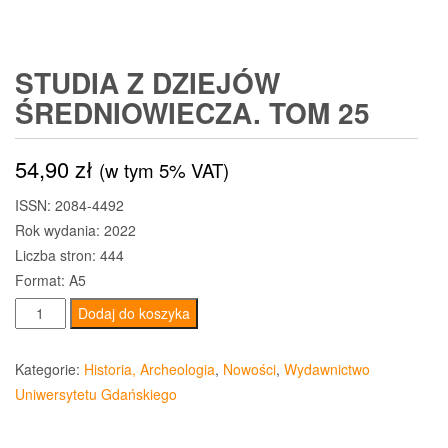
STUDIA Z DZIEJÓW
ŚREDNIOWIECZA. TOM 25
54,90
zł
(w tym 5% VAT)
ISSN: 2084-4492
Rok wydania: 2022
Liczba stron: 444
Format: A5
ilość
Dodaj do koszyka
Studia
z
Kategorie:
Historia, Archeologia
,
Nowości
,
Wydawnictwo
Dziejów
Uniwersytetu Gdańskiego
Średniowiecza.
Tom