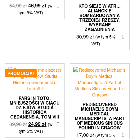
Pierwotna
Aktualna
54,90
zł
46,99
zł
(w
KTO SIEJE WIATR…
ALIANCKIE
cena
cena
tym 5% VAT)
BOMBARDOWANIA
wynosiła:
wynosi:
TRZECIEJ RZESZY.
WYBRANE
54,90 zł.
46,99 zł.
ZAGADNIENIA
30,99
zł
(w tym 5%
VAT)
PROMOCJA!
PARS IN TOTO:
MNIEJSZOŚCI W CIĄGU
REDISCOVERED
DZIEJÓW. STUDIA
MICHAEL’S BOYM
HISTORICA
MEDICAL
GEDANENSIA. TOM VIII
MANUSCRIPTS. A PART
OF MEDICUS SINICUS
Pierwotna
Aktualna
39,90
zł
24,99
zł
(w
FOUND IN CRACOW
cena
cena
tym 5% VAT)
17,00
zł
(w tym 5%
wynosiła:
wynosi: