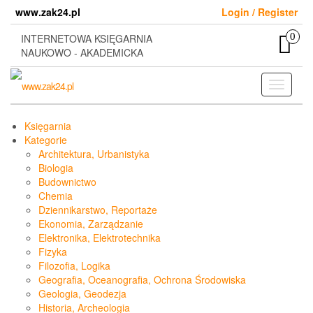
Skip
www.zak24.pl
Login / Register
to
the
0
INTERNETOWA KSIĘGARNIA
content
NAUKOWO - AKADEMICKA
Toggle
navigati
Księgarnia
Kategorie
Architektura, Urbanistyka
Biologia
Budownictwo
Chemia
Dziennikarstwo, Reportaże
Ekonomia, Zarządzanie
Elektronika, Elektrotechnika
Fizyka
Filozofia, Logika
Geografia, Oceanografia, Ochrona Środowiska
Geologia, Geodezja
Historia, Archeologia