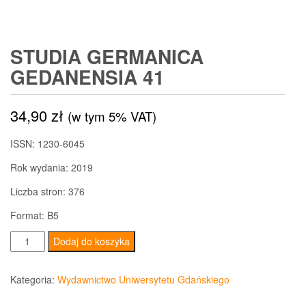
STUDIA GERMANICA
GEDANENSIA 41
34,90
zł
(w tym 5% VAT)
ISSN: 1230-6045
Rok wydania: 2019
Liczba stron: 376
Format: B5
ilość
Dodaj do koszyka
Studia
Germanica
Kategoria:
Wydawnictwo Uniwersytetu Gdańskiego
Gedanensia