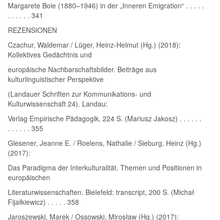
Margarete Boie (1880–1946) in der „Inneren Emigration“ . . . . .
. . . . . . 341
REZENSIONEN
Czachur, Waldemar / Lüger, Heinz-Helmut (Hg.) (2018):
Kollektives Gedächtnis und
europäische Nachbarschaftsbilder. Beiträge aus
kulturlinguistischer Perspektive
(Landauer Schriften zur Kommunikations- und
Kulturwissenschaft 24). Landau:
Verlag Empirische Pädagogik, 224 S. (Mariusz Jakosz) . . . . . .
. . . . . . 355
Glesener, Jeanne E. / Roelens, Nathalie / Sieburg, Heinz (Hg.)
(2017):
Das Paradigma der Interkulturalität. Themen und Positionen in
europäischen
Literaturwissenschaften. Bielefeld: transcript, 200 S. (Michał
Fijałkiewicz) . . . . . 358
Jaroszewski, Marek / Ossowski, Mirosław (Hg.) (2017):