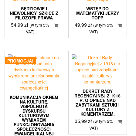
SĘDZIOWIE I
WSTĘP DO
NIEWOLNICY. SZKICE Z
MATEMATYKI JERZY
FILOZOFII PRAWA
TOPP
54,99
zł
49,99
zł
(w tym 5%
(w tym 5%
VAT)
VAT)
PROMOCJA!
DEKRET RADY
REGENCYJNEJ Z 1918
KOMUNIKACJA OKNEM
R. O OPIECE NAD
NA KULTURĘ.
ZABYTKAMI SZTUKI I
WSPÓLNOTA
KULTURY Z
DYSKURSU
KOMENTARZEM,
KULTUROWYM
WYMIAREM
35,99
zł
(w tym 5%
FUNKCJONOWANIA
VAT)
SPOŁECZNOŚCI
EWANGELIKALNEJ