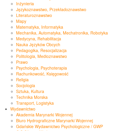
Inżynieria
Językoznawstwo, Przekładoznawstwo
Literaturoznawstwo
Mapy
Matematyka, Informatyka
Mechanika, Automatyka, Mechatronika, Robotyka
Medycyna, Rehabilitacja
Nauka Języków Obcych
Pedagogika, Resocjalizacja
Politologia, Medioznawstwo
Prawo
Psychologia, Psychoterapia
Rachunkowość, Księgowość
Religia
Socjologia
Sztuka, Kultura
Technika Morska
Transport, Logistyka
Wydawnictwo
Akademia Marynarki Wojennej
Biuro Hydrograficzne Marynarki Wojennej
Gdańskie Wydawnictwo Psychologiczne / GWP