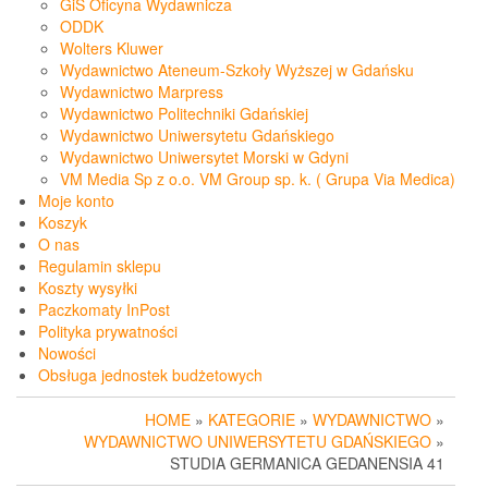
GiS Oficyna Wydawnicza
ODDK
Wolters Kluwer
Wydawnictwo Ateneum-Szkoły Wyższej w Gdańsku
Wydawnictwo Marpress
Wydawnictwo Politechniki Gdańskiej
Wydawnictwo Uniwersytetu Gdańskiego
Wydawnictwo Uniwersytet Morski w Gdyni
VM Media Sp z o.o. VM Group sp. k. ( Grupa Via Medica)
Moje konto
Koszyk
O nas
Regulamin sklepu
Koszty wysyłki
Paczkomaty InPost
Polityka prywatności
Nowości
Obsługa jednostek budżetowych
HOME
»
KATEGORIE
»
WYDAWNICTWO
»
WYDAWNICTWO UNIWERSYTETU GDAŃSKIEGO
»
STUDIA GERMANICA GEDANENSIA 41