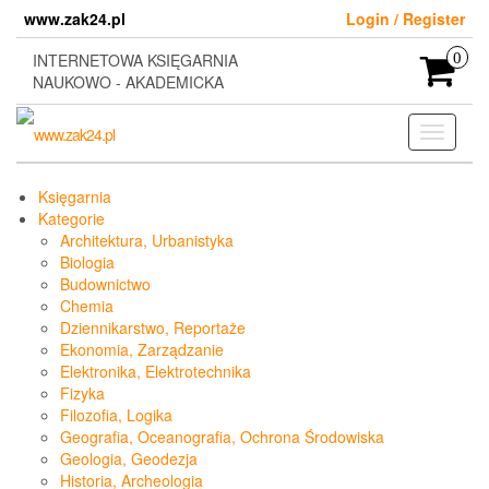
Skip
www.zak24.pl
Login / Register
to
the
INTERNETOWA KSIĘGARNIA
0
content
NAUKOWO - AKADEMICKA
Toggle
navigati
Księgarnia
Kategorie
Architektura, Urbanistyka
Biologia
Budownictwo
Chemia
Dziennikarstwo, Reportaże
Ekonomia, Zarządzanie
Elektronika, Elektrotechnika
Fizyka
Filozofia, Logika
Geografia, Oceanografia, Ochrona Środowiska
Geologia, Geodezja
Historia, Archeologia