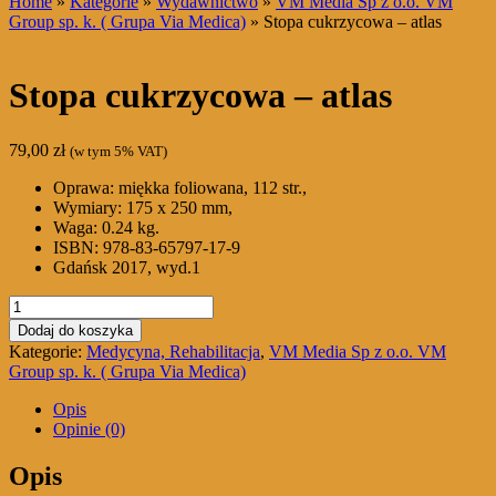
Home
»
Kategorie
»
Wydawnictwo
»
VM Media Sp z o.o. VM
Group sp. k. ( Grupa Via Medica)
» Stopa cukrzycowa – atlas
Stopa cukrzycowa – atlas
79,00
zł
(w tym 5% VAT)
Oprawa: miękka foliowana, 112 str.,
Wymiary: 175 x 250 mm,
Waga: 0.24 kg.
ISBN: 978-83-65797-17-9
Gdańsk 2017, wyd.1
ilość
Stopa
Dodaj do koszyka
cukrzycowa
Kategorie:
Medycyna, Rehabilitacja
,
VM Media Sp z o.o. VM
-
Group sp. k. ( Grupa Via Medica)
atlas
Opis
Opinie (0)
Opis