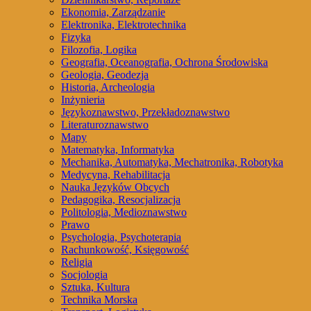
Ekonomia, Zarządzanie
Elektronika, Elektrotechnika
Fizyka
Filozofia, Logika
Geografia, Oceanografia, Ochrona Środowiska
Geologia, Geodezja
Historia, Archeologia
Inżynieria
Językoznawstwo, Przekładoznawstwo
Literaturoznawstwo
Mapy
Matematyka, Informatyka
Mechanika, Automatyka, Mechatronika, Robotyka
Medycyna, Rehabilitacja
Nauka Języków Obcych
Pedagogika, Resocjalizacja
Politologia, Medioznawstwo
Prawo
Psychologia, Psychoterapia
Rachunkowość, Księgowość
Religia
Socjologia
Sztuka, Kultura
Technika Morska