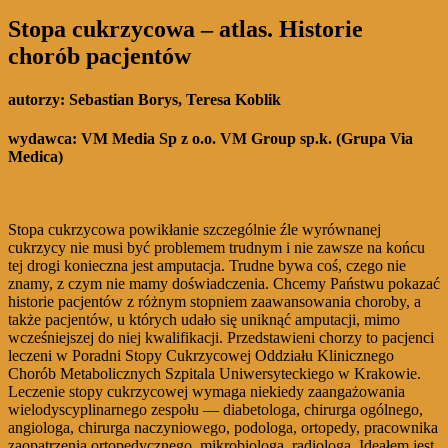
Stopa cukrzycowa – atlas. Historie
chorób pacjentów
autorzy:
Sebastian Borys, Teresa Koblik
wydawca:
VM Media Sp z o.o. VM Group sp.k. (Grupa Via
Medica)
Stopa cukrzycowa powikłanie szczególnie źle wyrównanej
cukrzycy nie musi być problemem trudnym i nie zawsze na końcu
tej drogi konieczna jest amputacja. Trudne bywa coś, czego nie
znamy, z czym nie mamy doświadczenia. Chcemy Państwu pokazać
historie pacjentów z różnym stopniem zaawansowania choroby, a
także pacjentów, u których udało się uniknąć amputacji, mimo
wcześniejszej do niej kwalifikacji. Przedstawieni chorzy to pacjenci
leczeni w Poradni Stopy Cukrzycowej Oddziału Klinicznego
Chorób Metabolicznych Szpitala Uniwersyteckiego w Krakowie.
Leczenie stopy cukrzycowej wymaga niekiedy zaangażowania
wielodyscyplinarnego zespołu — diabetologa, chirurga ogólnego,
angiologa, chirurga naczyniowego, podologa, ortopedy, pracownika
zaopatrzenia ortopedycznego, mikrobiologa, radiologa. Ideałem jest