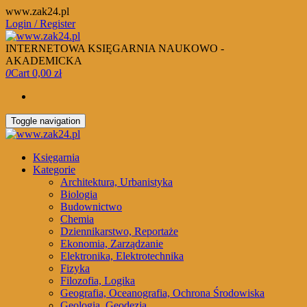
Skip
www.zak24.pl
to
Login / Register
the
content
INTERNETOWA KSIĘGARNIA NAUKOWO -
AKADEMICKA
0
Cart
0,00 zł
Toggle navigation
Księgarnia
Kategorie
Architektura, Urbanistyka
Biologia
Budownictwo
Chemia
Dziennikarstwo, Reportaże
Ekonomia, Zarządzanie
Elektronika, Elektrotechnika
Fizyka
Filozofia, Logika
Geografia, Oceanografia, Ochrona Środowiska
Geologia, Geodezja