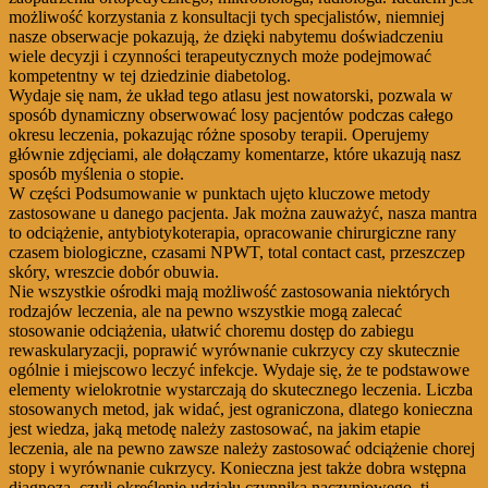
możliwość korzystania z konsultacji tych specjalistów, niemniej
nasze obserwacje pokazują, że dzięki nabytemu doświadczeniu
wiele decyzji i czynności terapeutycznych może podejmować
kompetentny w tej dziedzinie diabetolog.
Wydaje się nam, że układ tego atlasu jest nowatorski, pozwala w
sposób dynamiczny obserwować losy pacjentów podczas całego
okresu leczenia, pokazując różne sposoby terapii. Operujemy
głównie zdjęciami, ale dołączamy komentarze, które ukazują nasz
sposób myślenia o stopie.
W części Podsumowanie w punktach ujęto kluczowe metody
zastosowane u danego pacjenta. Jak można zauważyć, nasza mantra
to odciążenie, antybiotykoterapia, opracowanie chirurgiczne rany
czasem biologiczne, czasami NPWT, total contact cast, przeszczep
skóry, wreszcie dobór obuwia.
Nie wszystkie ośrodki mają możliwość zastosowania niektórych
rodzajów leczenia, ale na pewno wszystkie mogą zalecać
stosowanie odciążenia, ułatwić choremu dostęp do zabiegu
rewaskularyzacji, poprawić wyrównanie cukrzycy czy skutecznie
ogólnie i miejscowo leczyć infekcje. Wydaje się, że te podstawowe
elementy wielokrotnie wystarczają do skutecznego leczenia. Liczba
stosowanych metod, jak widać, jest ograniczona, dlatego konieczna
jest wiedza, jaką metodę należy zastosować, na jakim etapie
leczenia, ale na pewno zawsze należy zastosować odciążenie chorej
stopy i wyrównanie cukrzycy. Konieczna jest także dobra wstępna
diagnoza, czyli określenie udziału czynnika naczyniowego, tj.