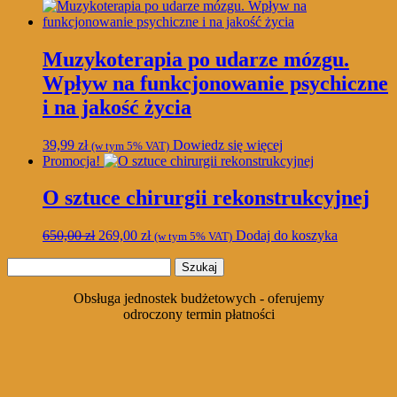
Muzykoterapia po udarze mózgu.
Wpływ na funkcjonowanie psychiczne
i na jakość życia
39,99
zł
Dowiedz się więcej
(w tym 5% VAT)
Promocja!
O sztuce chirurgii rekonstrukcyjnej
Pierwotna
Aktualna
650,00
zł
269,00
zł
Dodaj do koszyka
(w tym 5% VAT)
cena
cena
Szukaj:
wynosiła:
wynosi:
650,00 zł.
269,00 zł.
Obsługa jednostek budżetowych - oferujemy
odroczony termin płatności