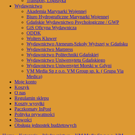
Transport, Logistyka
Wydawnictwo
Akademia Marynarki Wojennej
Biuro Hydrograficzne Marynarki Wojennej
Gdańskie Wydawnictwo Psychologiczne / GWP
GiS Oficyna Wydawnicza
ODDK
Wolters Kluwer
Wydawnictwo Ateneum-Szkoły Wyższej w Gdańsku
Wydawnictwo Marpress
Wydawnictwo Politechniki Gdańskiej
Wydawnictwo Uniwersytetu Gdańskiego
Wydawnictwo Uniwersytet Morski w Gdyni
VM Media Sp z o.o. VM Group sp. k. ( Grupa Via
Medica)
Moje konto
Koszyk
O nas
Regulamin sklepu
Koszty wysyłki
Paczkomaty InPost
Polityka prywatności
Nowości
Obsługa jednostek budżetowych