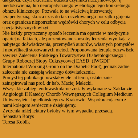
niedokrwienia, lub neuropatycznego w etiologii tego konkretnego
obrazu klinicznego. Pozwala to na właściwą interwencję
terapeutyczną, skraca czas do tak oczekiwanego początku gojenia
oraz ogranicza niepotrzebne wędrówki chorych w celu odbycia
specjalistycznych wizyt.
Nie każdy przytaczany sposób leczenia ma oparcie w medycynie
opartej na faktach, ale prezentowane sposoby leczenia wynikają z
nabytego doświadczenia, przemyśleń autorów, własnych pomysłów
i modyfikacji stosowanych metod. Proponowana terapia oczywiście
zawiera Zalecenia Polskiego Towarzystwa Diabetologicznego i
Grupy Roboczej Stopy Cukrzycowej EASD, (IWGDF,
International Working Group on the Diabetic Foot), jednak żadne
zalecenia nie zastąpią własnego doświadczenia.
Pomysł tej publikacji powstał wiele lat temu, ostatecznie
zainspirował nas prof. dr hab. Maciej Małecki.
Wszystkie zabiegi endowaskularne zostały wykonane w Zakładzie
Angiologii II Katedry Chorób Wewnętrznych Collegium Medicum
Uniwersytetu Jagiellońskiego w Krakowie. Współpracującym z
nami kolegom serdecznie dziękujemy.
Życzenia miłej lektury byłoby w tym wypadku przesadą.
Sebastian Borys
Teresa Koblik