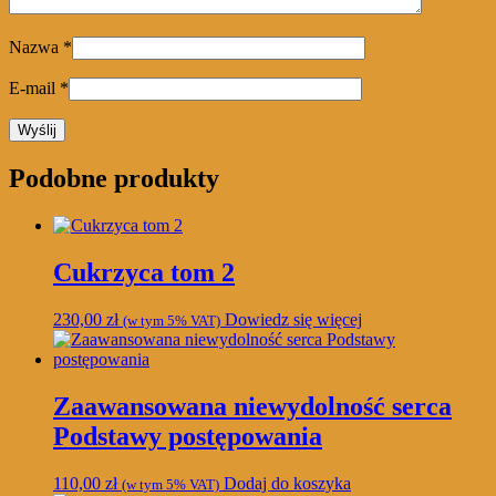
Nazwa
*
E-mail
*
Podobne produkty
Cukrzyca tom 2
230,00
zł
Dowiedz się więcej
(w tym 5% VAT)
Zaawansowana niewydolność serca
Podstawy postępowania
110,00
zł
Dodaj do koszyka
(w tym 5% VAT)