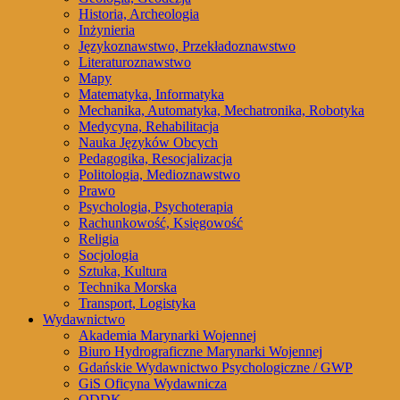
Historia, Archeologia
Inżynieria
Językoznawstwo, Przekładoznawstwo
Literaturoznawstwo
Mapy
Matematyka, Informatyka
Mechanika, Automatyka, Mechatronika, Robotyka
Medycyna, Rehabilitacja
Nauka Języków Obcych
Pedagogika, Resocjalizacja
Politologia, Medioznawstwo
Prawo
Psychologia, Psychoterapia
Rachunkowość, Księgowość
Religia
Socjologia
Sztuka, Kultura
Technika Morska
Transport, Logistyka
Wydawnictwo
Akademia Marynarki Wojennej
Biuro Hydrograficzne Marynarki Wojennej
Gdańskie Wydawnictwo Psychologiczne / GWP
GiS Oficyna Wydawnicza
ODDK