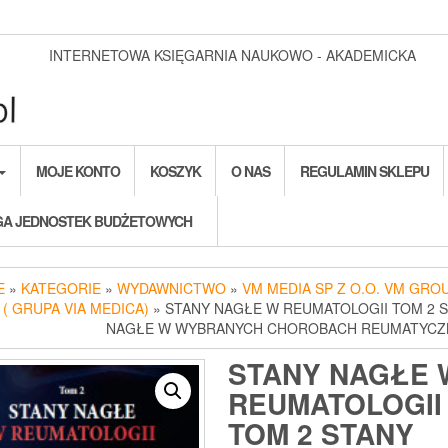
INTERNETOWA KSIĘGARNIA NAUKOWO - AKADEMICKA
MOJE KONTO
KOSZYK
O NAS
REGULAMIN SKLEPU
A JEDNOSTEK BUDŻETOWYCH
E
»
KATEGORIE
»
WYDAWNICTWO
»
VM MEDIA SP Z O.O. VM GROU
. ( GRUPA VIA MEDICA)
» STANY NAGŁE W REUMATOLOGII TOM 2 
NAGŁE W WYBRANYCH CHOROBACH REUMATYCZ
STANY NAGŁE 
REUMATOLOGII
TOM 2 STANY