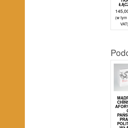
ŁĄC
145,0
(w tym
VAT
Pod
MĄD
CHIŃ
AFOR
PAŃS
PRA
POLI
WŁ