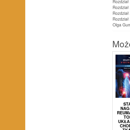
Rozdział 
Rozdział
Rozdział 
Rozdział
Olga Gum
Moż
ST
NAG
REUM
TO
UKŁ
CHO
TK