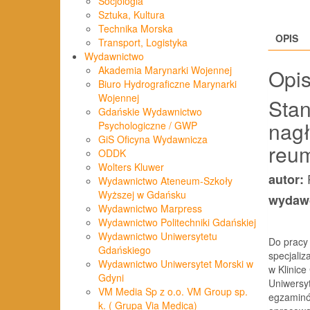
Socjologia
Sztuka, Kultura
Technika Morska
OPIS
Transport, Logistyka
Wydawnictwo
Akademia Marynarki Wojennej
Opi
Biuro Hydrograficzne Marynarki
Wojennej
Stan
Gdańskie Wydawnictwo
nag
Psychologiczne / GWP
GiS Oficyna Wydawnicza
reu
ODDK
Wolters Kluwer
autor:
Wydawnictwo Ateneum-Szkoły
Wyższej w Gdańsku
wydaw
Wydawnictwo Marpress
Wydawnictwo Politechniki Gdańskiej
Wydawnictwo Uniwersytetu
Do pracy 
Gdańskiego
specjaliz
Wydawnictwo Uniwersytet Morski w
w Klinice
Gdyni
Uniwersy
VM Media Sp z o.o. VM Group sp.
egzaminów
k. ( Grupa Via Medica)