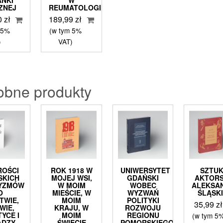
ZNEJ
REUMATOLOGII
0
zł
189,99
zł
 5%
(w tym 5%
)
VAT)
obne produkty
ROŚCI
ROK 1918 W
UNIWERSYTET
SZTU
SKICH
MOJEJ WSI,
GDAŃSKI
AKTOR
YZMÓW
W MOIM
WOBEC
ALEKSA
O
MIEŚCIE, W
WYZWAŃ
ŚLĄSKI
TWIE,
MOIM
POLITYKI
35,99
zł
WIE,
KRAJU, W
ROZWOJU
TYCE I
MOIM
REGIONU
(w tym 5
ADZY
ŚWIECIE
POMORSKIEGO