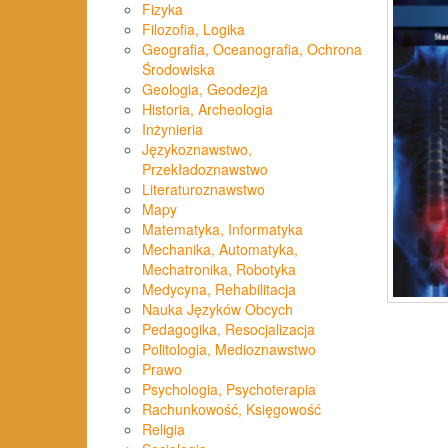
Fizyka
Filozofia, Logika
Geografia, Oceanografia, Ochrona
Środowiska
Geologia, Geodezja
Historia, Archeologia
Inżynieria
Językoznawstwo,
Przekładoznawstwo
Literaturoznawstwo
Mapy
Matematyka, Informatyka
Mechanika, Automatyka,
Mechatronika, Robotyka
Medycyna, Rehabilitacja
Nauka Języków Obcych
Pedagogika, Resocjalizacja
Politologia, Medioznawstwo
Prawo
Psychologia, Psychoterapia
Rachunkowość, Księgowość
Religia