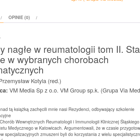
tom
2
OPINIE (0)
Stany
nagłe
s
w
wybranych
y nagłe w reumatologii tom II. St
chorobach
łe w wybranych chorobach
reumatycznych
matycznych
Przemysław Kotyla (red.)
VM Media Sp z o.o. VM Group sp.k. (Grupa Via Med
ca:
nad tą książką zachęcili mnie nasi Rezydenci, odbywający szkolenie
acyjne
 Chorób Wewnętrznych Reumatologii i Immunologii Klinicznej Śląskiego
tetu Medycznego w Katowicach. Argumentowali, że w czasie przygoto
 specjalizacyjnych zmuszeni byli do korzystania z wielu specjalistycz