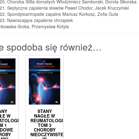
20. Choroba Stilla dorosłych Włodzimierz Samborski, Dorota Sikorska
 21. Septyczne zapalenia stawów Paweł Chodor, Jacek Kruczyński
22. Spondyloartropatie zapalne Mariusz Korkosz, Zofia Guła
 23. Nawracające zapalenie chrząstek
kowska-Sroka, Przemysław Kotyla
e spodoba się również…
ANY
STANY
ŁE W
NAGŁE W
ATOLOGII
REUMATOLOGII
M 1
TOM 3
ADOWE
CHOROBY
ROBY
NIEOCZYWISTE
ANKI
W