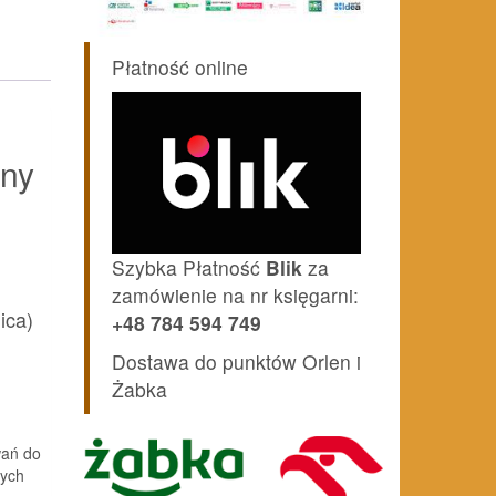
Płatność online
any
Szybka Płatność
Blik
za
zamówienie na nr księgarni:
ica)
+48 784 594 749
Dostawa do punktów Orlen i
Żabka
wań do
nych