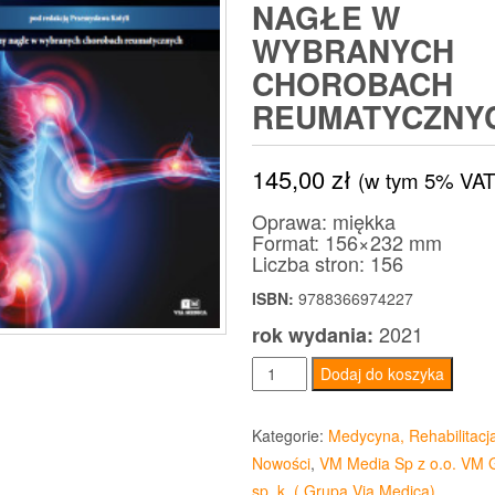
NAGŁE W
WYBRANYCH
CHOROBACH
REUMATYCZNY
145,00
zł
(w tym 5% VAT
Oprawa: miękka
Format: 156×232 mm
Liczba stron: 156
ISBN:
9788366974227
2021
rok wydania:
ilość
Dodaj do koszyka
Stany
nagłe
Kategorie:
Medycyna, Rehabilitacj
w
Nowości
,
VM Media Sp z o.o. VM 
reumatologii
sp. k. ( Grupa Via Medica)