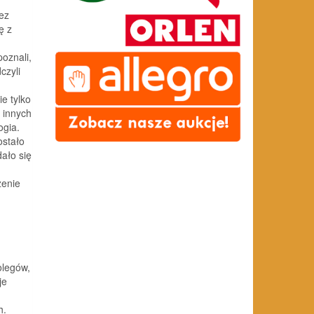
ez
ę z
oznali,
czyli
e tylko
 innych
ogia.
ostało
ało się
zenie
olegów,
je
h.