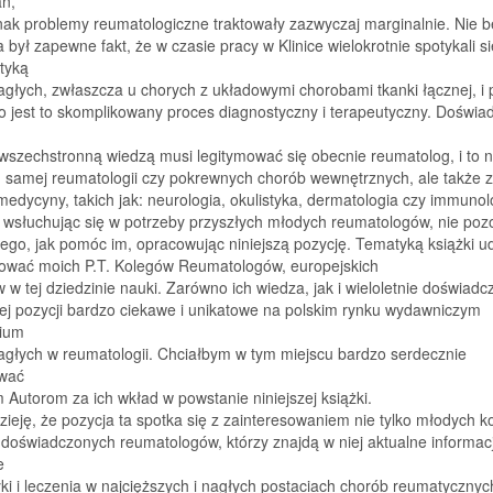
ń,
nak problemy reumatologiczne traktowały zazwyczaj marginalnie. Nie b
 był zapewne fakt, że w czasie pracy w Klinice wielokrotnie spotykali si
tyką
głych, zwłaszcza u chorych z układowymi chorobami tkanki łącznej, i p
o jest to skomplikowany proces diagnostyczny i terapeutyczny. Doświad
 wszechstronną wiedzą musi legitymować się obecnie reumatolog, i to ni
 samej reumatologii czy pokrewnych chorób wewnętrznych, ale także z
medycyny, takich jak: neurologia, okulistyka, dermatologia czy immunol
 wsłuchując się w potrzeby przyszłych młodych reumatologów, nie poz
nego, jak pomóc im, opracowując niniejszą pozycję. Tematyką książki ud
sować moich P.T. Kolegów Reumatologów, europejskich
 w tej dziedzinie nauki. Zarówno ich wiedza, jak i wieloletnie doświadc
tej pozycji bardzo ciekawe i unikatowe na polskim rynku wydawniczym
ium
agłych w reumatologii. Chciałbym w tym miejscu bardzo serdecznie
wać
 Autorom za ich wkład w powstanie niniejszej książki.
eję, że pozycja ta spotka się z zainteresowaniem nie tylko młodych k
 doświadczonych reumatologów, którzy znajdą w niej aktualne informac
e
ki i leczenia w najcięższych i nagłych postaciach chorób reumatycznyc