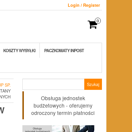
Login / Register
0
KOSZTY WYSYŁKI
PACZKOMATY INPOST
Szukaj:
P SP.
STANY
NYCH
Obsługa jednostek
budżetowych - oferujemy
W
odroczony termin płatności