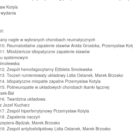
aw Kotyla
 wydania
ci:
tany nagłe w wybranych chorobach reumatycznych
 10. Reumatoidalne zapalenie stawów Anida Grosicka, Przemysław Kot
 11. Młodzieńcze idiopatyczne zapalenie stawów
ku systemowym
 Smolewska
 12. Zespół hemofagocytarny Elżbieta Smolewska
 13. Toczeń rumieniowaty układowy Lidia Ostanek, Marek Brzosko
14. Idiopatyczne miopatie zapalne Przemysław Kotyla
15. Polineuropatie w układowych chorobach tkanki łącznej
asek-Bal
 16. Twardzina układowa
z Jozef Kucharz
17. Zespół hiperferrytynowy Przemysław Kotyla
 18. Zapalenia naczyń
zepiera-Będzak, Marek Brzosko
19. Zespół antyfosfolipidowy Lidia Ostanek, Marek Brzosko