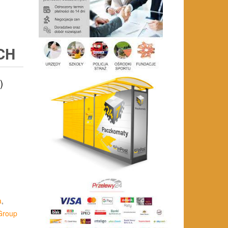
CH
)
a
,
Group