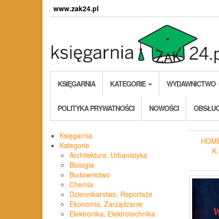
Skip
www.zak24.pl
to
the
content
KSIĘGARNIA
KATEGORIE
WYDAWNICTWO
POLITYKA PRYWATNOŚCI
NOWOŚCI
OBSŁUG
Księgarnia
HOM
Kategorie
K
Architektura, Urbanistyka
Biologia
Budownictwo
Chemia
Dziennikarstwo, Reportaże
Ekonomia, Zarządzanie
Elektronika, Elektrotechnika