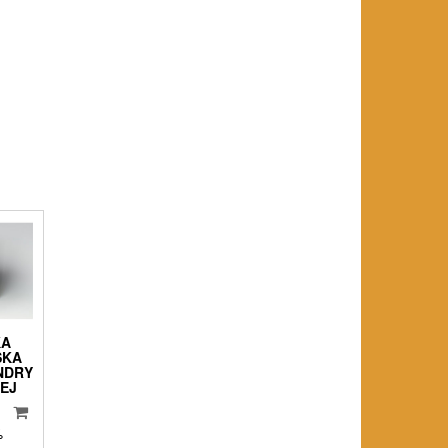
KA
SKA
NDRY
EJ
%