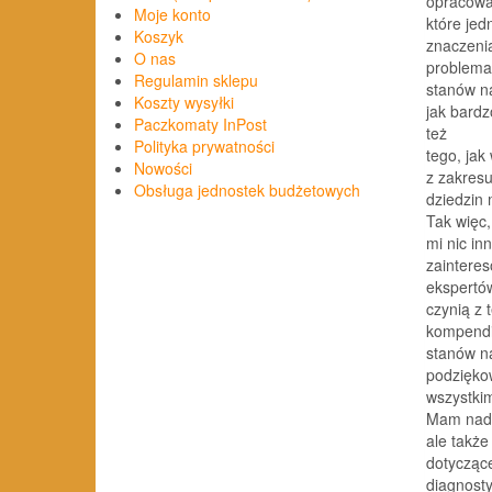
opracowa
Moje konto
które jed
Koszyk
znaczenia
O nas
problema
Regulamin sklepu
stanów na
Koszty wysyłki
jak bardz
Paczkomaty InPost
też
Polityka prywatności
tego, jak
Nowości
z zakresu
Obsługa jednostek budżetowych
dziedzin 
Tak więc,
mi nic in
zaintere
ekspertów
czynią z 
kompend
stanów n
podzięko
wszystkim
Mam nadzi
ale także
dotycząc
diagnosty