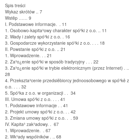
Spis treści
Wykaz skrótów .. 7
Wstêp …… 9
I. Podstawowe informacje. . 11
1. Osobowo-kapita³owy charakter spó³ki z o.o. .. 11
2. Wady i zalety spó³ki z o.o. . 16
3. Gospodarcze wykorzystanie spó³ki z o.o. . . . 18
II. Powstanie spó³ki z o.o. .. 21
1. Wprowadzenie. . . 21
2. Za³o¿enie spó³ki w sposób tradycyjny . . . 22
3. Za³o¿enie spó³ki w trybie elektronicznym (przez Internet) . ..
28
4. Przekszta³cenie przedsiêbiorcy jednoosobowego w spó³kê z
o.o. . . . 32
5. Spó³ka z o.o. w organizacji . . 34
III. Umowa spó³ki z o.o. . . . 41
1. Podstawowe informacje . . 41
2. Projekt umowy spó³ki z o.o. . . 42
3. Zmiana umowy spó³ki z o.o. . . 59
IV. Kapita³ zak³adowy. . 67
1. Wprowadzenie. . 67
2. Wk³ady wspólników . .. 68