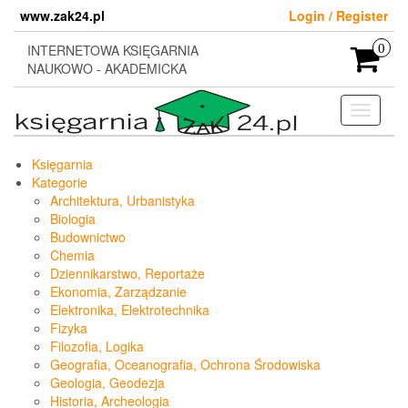
Skip
www.zak24.pl
Login / Register
to
the
INTERNETOWA KSIĘGARNIA
0
content
NAUKOWO - AKADEMICKA
Toggle
navigati
Księgarnia
Kategorie
Architektura, Urbanistyka
Biologia
Budownictwo
Chemia
Dziennikarstwo, Reportaże
Ekonomia, Zarządzanie
Elektronika, Elektrotechnika
Fizyka
Filozofia, Logika
Geografia, Oceanografia, Ochrona Środowiska
Geologia, Geodezja
Historia, Archeologia