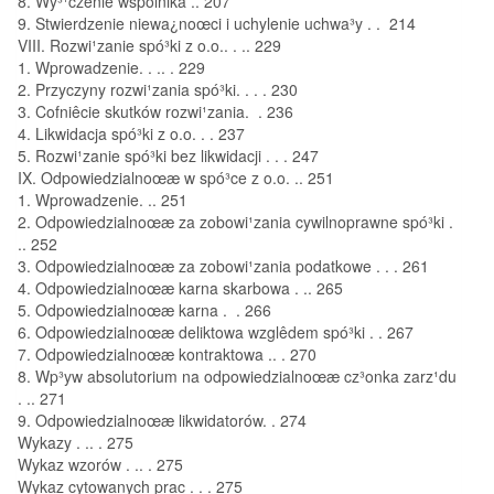
8. Wy³¹czenie wspólnika .. 207
9. Stwierdzenie niewa¿noœci i uchylenie uchwa³y . . 214
VIII. Rozwi¹zanie spó³ki z o.o.. . .. 229
1. Wprowadzenie. . .. . 229
2. Przyczyny rozwi¹zania spó³ki. . . . 230
3. Cofniêcie skutków rozwi¹zania. . 236
4. Likwidacja spó³ki z o.o. . . 237
5. Rozwi¹zanie spó³ki bez likwidacji . . . 247
IX. Odpowiedzialnoœæ w spó³ce z o.o. .. 251
1. Wprowadzenie. .. 251
2. Odpowiedzialnoœæ za zobowi¹zania cywilnoprawne spó³ki .
.. 252
3. Odpowiedzialnoœæ za zobowi¹zania podatkowe . . . 261
4. Odpowiedzialnoœæ karna skarbowa . .. 265
5. Odpowiedzialnoœæ karna . . 266
6. Odpowiedzialnoœæ deliktowa wzglêdem spó³ki . . 267
7. Odpowiedzialnoœæ kontraktowa .. . 270
8. Wp³yw absolutorium na odpowiedzialnoœæ cz³onka zarz¹du
. .. 271
9. Odpowiedzialnoœæ likwidatorów. . 274
Wykazy . .. . 275
Wykaz wzorów . .. . 275
Wykaz cytowanych prac . . . 275