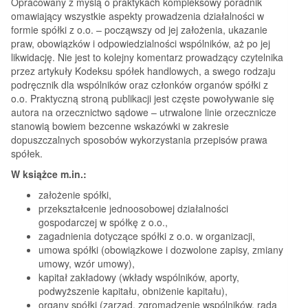
Opracowany z myślą o praktykach kompleksowy poradnik
omawiający wszystkie aspekty prowadzenia działalności w
formie spółki z o.o. – począwszy od jej założenia, ukazanie
praw, obowiązków i odpowiedzialności wspólników, aż po jej
likwidację. Nie jest to kolejny komentarz prowadzący czytelnika
przez artykuły Kodeksu spółek handlowych, a swego rodzaju
podręcznik dla wspólników oraz członków organów spółki z
o.o. Praktyczną stroną publikacji jest częste powoływanie się
autora na orzecznictwo sądowe – utrwalone linie orzecznicze
stanowią bowiem bezcenne wskazówki w zakresie
dopuszczalnych sposobów wykorzystania przepisów prawa
spółek.
W książce m.in.:
założenie spółki,
przekształcenie jednoosobowej działalności
gospodarczej w spółkę z o.o.,
zagadnienia dotyczące spółki z o.o. w organizacji,
umowa spółki (obowiązkowe i dozwolone zapisy, zmiany
umowy, wzór umowy),
kapitał zakładowy (wkłady wspólników, aporty,
podwyższenie kapitału, obniżenie kapitału),
organy spółki (zarząd, zgromadzenie wspólników, rada