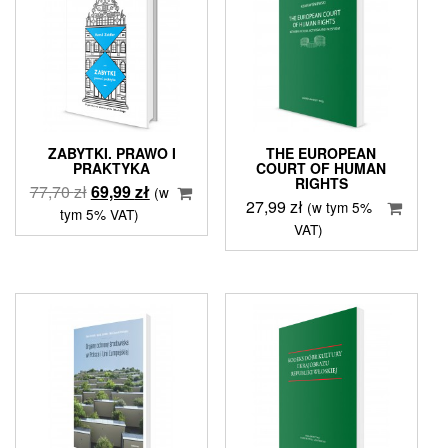
ZABYTKI. PRAWO I
THE EUROPEAN
PRAKTYKA
COURT OF HUMAN
RIGHTS
Pierwotna
Aktualna
77,70
zł
69,99
zł
(w
27,99
zł
(w tym 5%
cena
cena
tym 5% VAT)
VAT)
wynosiła:
wynosi:
77,70 zł.
69,99 zł.