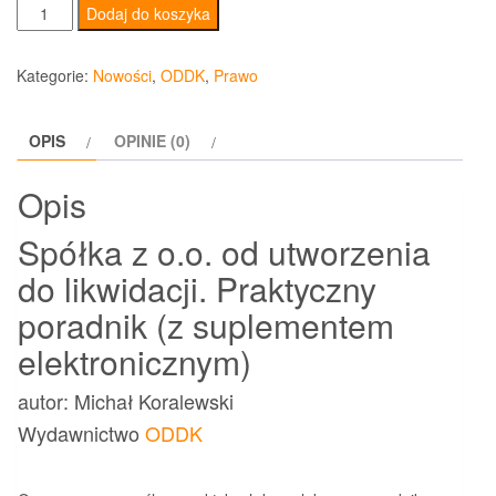
ilość
Dodaj do koszyka
Spółka
z
Kategorie:
Nowości
,
ODDK
,
Prawo
o.o.
od
OPIS
OPINIE (0)
utworzenia
do
Opis
likwidacji
Praktyczny
Spółka z o.o. od utworzenia
poradnik
do likwidacji. Praktyczny
poradnik (z suplementem
elektronicznym)
autor: Michał Koralewski
Wydawnictwo
ODDK