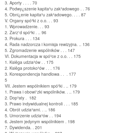
3. Aporty . . . . 70
4. Podwy¿szenie kapita³u zak³adowego . . 76
5. Obni¿enie kapita³u zak³adowego. . . . 87
V. Organy spó³ki z o.o. . . 93
1. Wprowadzenie. . . 93
2. Zarz¹d spó³ki . .. 96
3. Prokura . . . 134
4. Rada nadzorcza i komisja rewizyjna. .. 136
5. Zgromadzenie wspólników . . . 147
VI. Dokumentacja w spó³ce z o.o. . . 175
1. Ksiêga udzia³ów . . 175
2. Ksiêga protoko³ów . . . 176
3. Korespondencja handlowa . . . 177
5
VII. Jestem wspólnikiem spó³ki . .. 179
1. Prawa i obowi¹zki wspólników. . .. 179
2. Dop³aty . 182
3. Prawo indywidualnej kontroli . . . 185
4. Obrót udzia³ami. . .. 186
5. Umorzenie udzia³ów . . 194
6. Jestem jedynym wspólnikiem . 198
7. Dywidenda. . 201