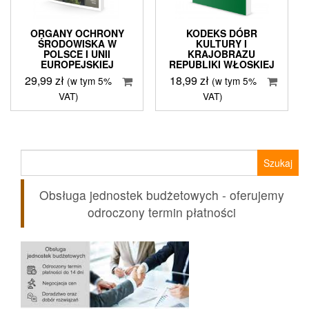
ORGANY OCHRONY
KODEKS DÓBR
ŚRODOWISKA W
KULTURY I
POLSCE I UNII
KRAJOBRAZU
EUROPEJSKIEJ
REPUBLIKI WŁOSKIEJ
29,99
zł
18,99
zł
(w tym 5%
(w tym 5%
VAT)
VAT)
Szukaj:
Obsługa jednostek budżetowych - oferujemy
odroczony termin płatności