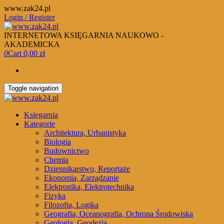
Skip
www.zak24.pl
to
Login / Register
the
content
INTERNETOWA KSIĘGARNIA NAUKOWO -
AKADEMICKA
0
Cart
0,00 zł
Toggle navigation
Księgarnia
Kategorie
Architektura, Urbanistyka
Biologia
Budownictwo
Chemia
Dziennikarstwo, Reportaże
Ekonomia, Zarządzanie
Elektronika, Elektrotechnika
Fizyka
Filozofia, Logika
Geografia, Oceanografia, Ochrona Środowiska
Geologia, Geodezja