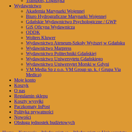
Transport, Logistyka
Wydawnictwo
Akademia Marynarki Wojennej
Biuro Hydrograficzne Marynarki Wojennej
Gdańskie Wydawnictwo Psychologiczne / GWP
GiS Oficyna Wydawnicza
ODDK
Wolters Kluwer
Wydawnictwo Ateneum-Szkoły Wyższej w Gdańsku
Wydawnictwo Marpress
Wydawnictwo Politechniki Gdańskiej
Wydawnictwo Uniwersytetu Gdańskiego
Wydawnictwo Uniwersytet Morski w Gdyni
VM Media Sp z o.o. VM Group sp. k. ( Grupa Via
Medica)
Moje konto
Koszyk
O nas
Regulamin sklepu
Koszty wysyłki
Paczkomaty InPost
Polityka prywatności
Nowości
Obsługa jednostek budżetowych