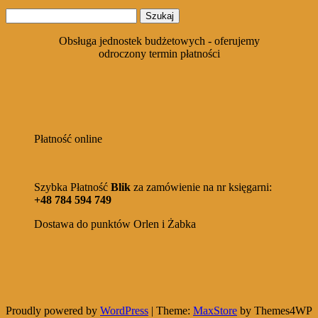
cena
cena
Szukaj:
wynosiła:
wynosi:
48,99 zł.
39,99 zł.
Obsługa jednostek budżetowych - oferujemy
odroczony termin płatności
Płatność online
Szybka Płatność
Blik
za zamówienie na nr księgarni:
+48 784 594 749
Dostawa do punktów Orlen i Żabka
Proudly powered by
WordPress
|
Theme:
MaxStore
by Themes4WP