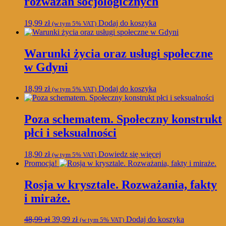
rozważań socjologicznych
19,99
zł
Dodaj do koszyka
(w tym 5% VAT)
Warunki życia oraz usługi społeczne
w Gdyni
18,99
zł
Dodaj do koszyka
(w tym 5% VAT)
Poza schematem. Społeczny konstrukt
płci i seksualności
18,90
zł
Dowiedz się więcej
(w tym 5% VAT)
Promocja!
Rosja w krysztale. Rozważania, fakty
i miraże.
Pierwotna
Aktualna
48,99
zł
39,99
zł
Dodaj do koszyka
(w tym 5% VAT)