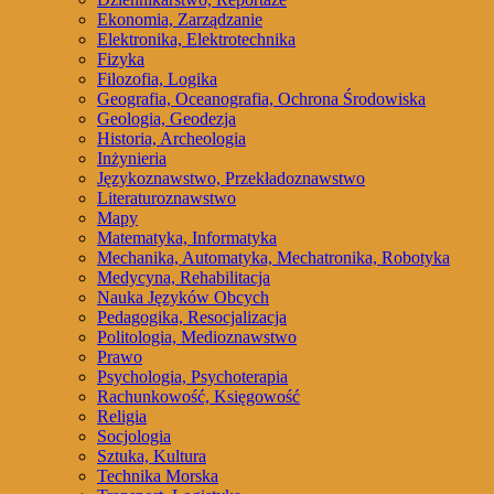
Ekonomia, Zarządzanie
Elektronika, Elektrotechnika
Fizyka
Filozofia, Logika
Geografia, Oceanografia, Ochrona Środowiska
Geologia, Geodezja
Historia, Archeologia
Inżynieria
Językoznawstwo, Przekładoznawstwo
Literaturoznawstwo
Mapy
Matematyka, Informatyka
Mechanika, Automatyka, Mechatronika, Robotyka
Medycyna, Rehabilitacja
Nauka Języków Obcych
Pedagogika, Resocjalizacja
Politologia, Medioznawstwo
Prawo
Psychologia, Psychoterapia
Rachunkowość, Księgowość
Religia
Socjologia
Sztuka, Kultura
Technika Morska