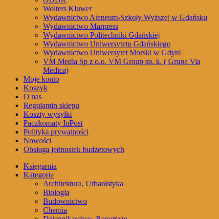
Wolters Kluwer
Wydawnictwo Ateneum-Szkoły Wyższej w Gdańsku
Wydawnictwo Marpress
Wydawnictwo Politechniki Gdańskiej
Wydawnictwo Uniwersytetu Gdańskiego
Wydawnictwo Uniwersytet Morski w Gdyni
VM Media Sp z o.o. VM Group sp. k. ( Grupa Via
Medica)
Moje konto
Koszyk
O nas
Regulamin sklepu
Koszty wysyłki
Paczkomaty InPost
Polityka prywatności
Nowości
Obsługa jednostek budżetowych
Księgarnia
Kategorie
Architektura, Urbanistyka
Biologia
Budownictwo
Chemia
Dziennikarstwo, Reportaże