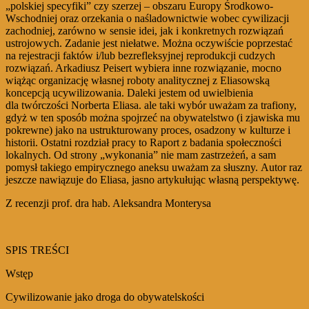
„polskiej specyfiki” czy szerzej – obszaru Europy Środkowo-
Wschodniej oraz orzekania o naśladownictwie wobec cywilizacji
zachodniej, zarówno w sensie idei, jak i konkretnych rozwiązań
ustrojowych. Zadanie jest niełatwe. Można oczywiście poprzestać
na rejestracji faktów i/lub bezrefleksyjnej reprodukcji cudzych
rozwiązań. Arkadiusz Peisert wybiera inne rozwiązanie, mocno
wiążąc organizację własnej roboty analitycznej z Eliasowską
koncepcją ucywilizowania. Daleki jestem od uwielbienia
dla twórczości Norberta Eliasa. ale taki wybór uważam za trafiony,
gdyż w ten sposób można spojrzeć na obywatelstwo (i zjawiska mu
pokrewne) jako na ustrukturowany proces, osadzony w kulturze i
historii. Ostatni rozdział pracy to Raport z badania społeczności
lokalnych. Od strony „wykonania” nie mam zastrzeżeń, a sam
pomysł takiego empirycznego aneksu uważam za słuszny. Autor raz
jeszcze nawiązuje do Eliasa, jasno artykułując własną perspektywę.
Z recenzji prof. dra hab. Aleksandra Monterysa
SPIS TREŚCI
Wstęp
Cywilizowanie jako droga do obywatelskości