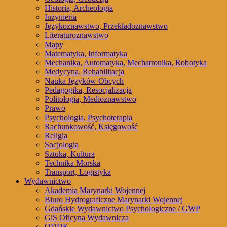
Historia, Archeologia
Inżynieria
Językoznawstwo, Przekładoznawstwo
Literaturoznawstwo
Mapy
Matematyka, Informatyka
Mechanika, Automatyka, Mechatronika, Robotyka
Medycyna, Rehabilitacja
Nauka Języków Obcych
Pedagogika, Resocjalizacja
Politologia, Medioznawstwo
Prawo
Psychologia, Psychoterapia
Rachunkowość, Księgowość
Religia
Socjologia
Sztuka, Kultura
Technika Morska
Transport, Logistyka
Wydawnictwo
Akademia Marynarki Wojennej
Biuro Hydrograficzne Marynarki Wojennej
Gdańskie Wydawnictwo Psychologiczne / GWP
GiS Oficyna Wydawnicza
ODDK