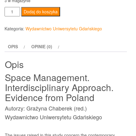
3 w magazynie
ilość
Dodaj do koszyka
Space
Management.
Kategoria:
Wydawnictwo Uniwersytetu Gdańskiego
Interdisciplinary
Approach.
OPIS
OPINIE (0)
Evidence
from
Opis
Poland
Space Management.
Interdisciplinary Approach.
Evidence from Poland
Autorzy: Grażyna Chaberek (red.)
Wydawnictwo Uniwersytetu Gdańskiego
The issues raised in this study concern the contemporary