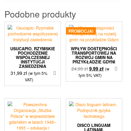
Podobne produkty
PROMOCJA!
USUCAPIO. RZYMSKIE
WPŁYW DOSTĘPNOŚCI
POCHODZENIE
TRANSPORTOWEJ NA
WSPÓŁCZESNEJ
ROZWÓJ GMIN NA
INSTYTUCJI
PRZYKŁADZIE GDYNI
ZASIEDZENIA
Pierwotna
Aktualna
24,90
zł
9,99
zł
(w
31,99
zł
(w tym 5%
cena
cena
tym 5% VAT)
VAT)
wynosiła:
wynosi:
24,90 zł.
9,99 zł.
DISCO LINGUAM
LATINAM.