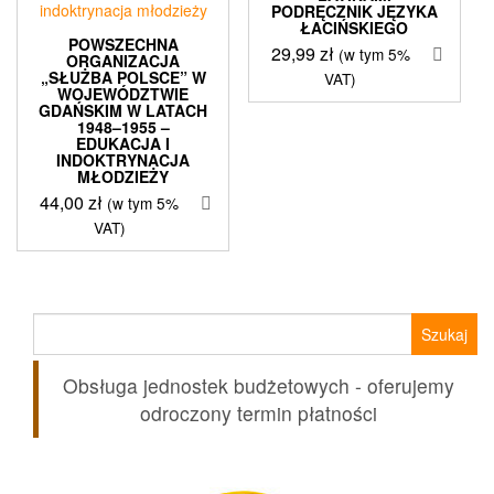
PODRĘCZNIK JĘZYKA
ŁACIŃSKIEGO
POWSZECHNA
29,99
zł
(w tym 5%
ORGANIZACJA
„SŁUŻBA POLSCE” W
VAT)
WOJEWÓDZTWIE
GDAŃSKIM W LATACH
1948–1955 –
EDUKACJA I
INDOKTRYNACJA
MŁODZIEŻY
44,00
zł
(w tym 5%
VAT)
Szukaj:
Obsługa jednostek budżetowych - oferujemy
odroczony termin płatności