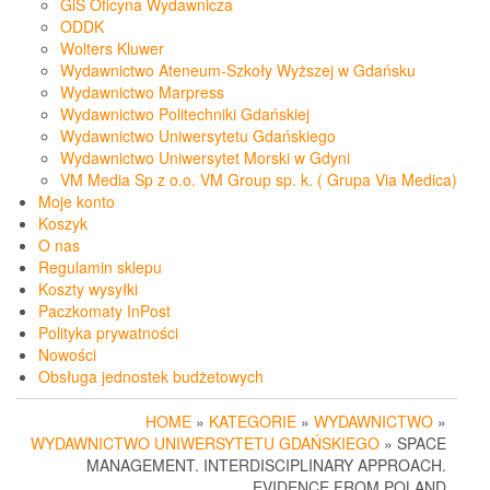
GiS Oficyna Wydawnicza
ODDK
Wolters Kluwer
Wydawnictwo Ateneum-Szkoły Wyższej w Gdańsku
Wydawnictwo Marpress
Wydawnictwo Politechniki Gdańskiej
Wydawnictwo Uniwersytetu Gdańskiego
Wydawnictwo Uniwersytet Morski w Gdyni
VM Media Sp z o.o. VM Group sp. k. ( Grupa Via Medica)
Moje konto
Koszyk
O nas
Regulamin sklepu
Koszty wysyłki
Paczkomaty InPost
Polityka prywatności
Nowości
Obsługa jednostek budżetowych
HOME
»
KATEGORIE
»
WYDAWNICTWO
»
WYDAWNICTWO UNIWERSYTETU GDAŃSKIEGO
» SPACE
MANAGEMENT. INTERDISCIPLINARY APPROACH.
EVIDENCE FROM POLAND