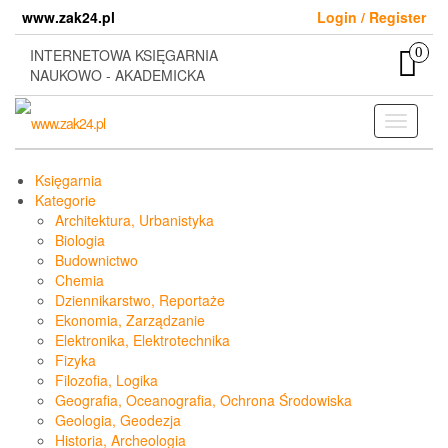
Skip
www.zak24.pl
Login / Register
to
the
0
INTERNETOWA KSIĘGARNIA
content
NAUKOWO - AKADEMICKA
Toggle
navigati
Księgarnia
Kategorie
Architektura, Urbanistyka
Biologia
Budownictwo
Chemia
Dziennikarstwo, Reportaże
Ekonomia, Zarządzanie
Elektronika, Elektrotechnika
Fizyka
Filozofia, Logika
Geografia, Oceanografia, Ochrona Środowiska
Geologia, Geodezja
Historia, Archeologia