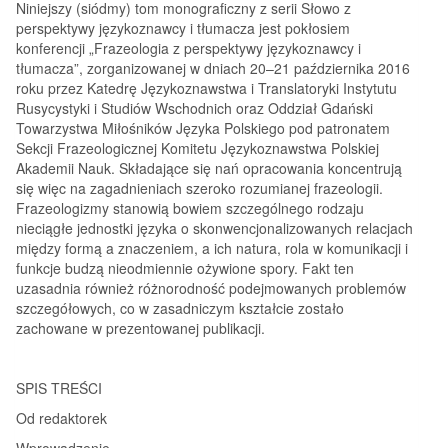
Niniejszy (siódmy) tom monograficzny z serii Słowo z
perspektywy językoznawcy i tłumacza jest pokłosiem
konferencji „Frazeologia z perspektywy językoznawcy i
tłumacza”, zorganizowanej w dniach 20–21 października 2016
roku przez Katedrę Językoznawstwa i Translatoryki Instytutu
Rusycystyki i Studiów Wschodnich oraz Oddział Gdański
Towarzystwa Miłośników Języka Polskiego pod patronatem
Sekcji Frazeologicznej Komitetu Językoznawstwa Polskiej
Akademii Nauk. Składające się nań opracowania koncentrują
się więc na zagadnieniach szeroko rozumianej frazeologii.
Frazeologizmy stanowią bowiem szczególnego rodzaju
nieciągłe jednostki języka o skonwencjonalizowanych relacjach
między formą a znaczeniem, a ich natura, rola w komunikacji i
funkcje budzą nieodmiennie ożywione spory. Fakt ten
uzasadnia również różnorodność podejmowanych problemów
szczegółowych, co w zasadniczym kształcie zostało
zachowane w prezentowanej publikacji.
SPIS TREŚCI
Od redaktorek
Wprowadzenie