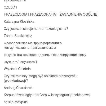
CZĘŚĆ I
FRAZEOLOGIA I FRAZEOGRAFIA – ZAGADNIENIA OGÓLNE
Katarzyna Kłosińska
Czy jeszcze istnieje norma frazeologiczna?
Żanna Sładkiewicz
Фразеологические трансформации в
коммуникативно‑прагматическом
ракурсе (на примере единиц, эксплицирующих сему
„нужного/ненужного”)
Wojciech Chlebda
Czy mikroteksty mogą być obiektami frazeografii
(przekładowej)?
Andrzej Charciarek
Korpus równoległy InterCorp w leksykografii przekładowej
polsko‑rosyjskiej