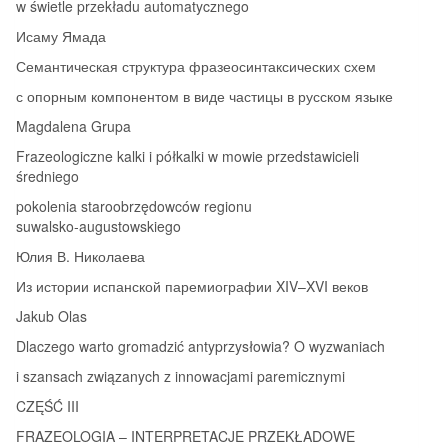
w świetle przekładu automatycznego
Исаму Ямада
Семантическая структура фразеосинтаксических схем
с опорным компонентом в виде частицы в русском языке
Magdalena Grupa
Frazeologiczne kalki i półkalki w mowie przedstawicieli
średniego
pokolenia staroobrzędowców regionu
suwalsko‑augustowskiego
Юлия В. Николаева
Из истории испанской паремиографии XIV–XVI веков
Jakub Olas
Dlaczego warto gromadzić antyprzysłowia? O wyzwaniach
i szansach związanych z innowacjami paremicznymi
CZĘŚĆ III
FRAZEOLOGIA – INTERPRETACJE PRZEKŁADOWE