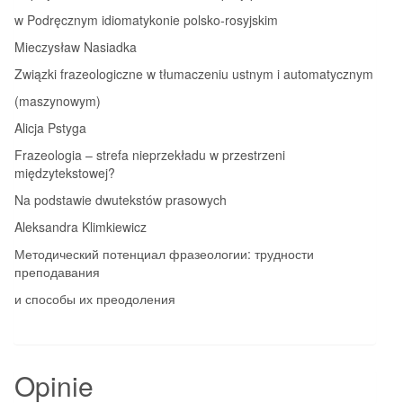
w Podręcznym idiomatykonie polsko‑rosyjskim
Mieczysław Nasiadka
Związki frazeologiczne w tłumaczeniu ustnym i automatycznym
(maszynowym)
Alicja Pstyga
Frazeologia – strefa nieprzekładu w przestrzeni
międzytekstowej?
Na podstawie dwutekstów prasowych
Aleksandra Klimkiewicz
Методический потенциал фразеологии: трудности
преподавания
и способы их преодоления
Opinie