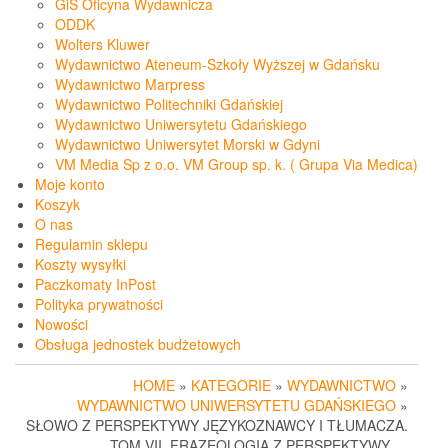
GiS Oficyna Wydawnicza
ODDK
Wolters Kluwer
Wydawnictwo Ateneum-Szkoły Wyższej w Gdańsku
Wydawnictwo Marpress
Wydawnictwo Politechniki Gdańskiej
Wydawnictwo Uniwersytetu Gdańskiego
Wydawnictwo Uniwersytet Morski w Gdyni
VM Media Sp z o.o. VM Group sp. k. ( Grupa Via Medica)
Moje konto
Koszyk
O nas
Regulamin sklepu
Koszty wysyłki
Paczkomaty InPost
Polityka prywatności
Nowości
Obsługa jednostek budżetowych
HOME
»
KATEGORIE
»
WYDAWNICTWO
»
WYDAWNICTWO UNIWERSYTETU GDAŃSKIEGO
»
SŁOWO Z PERSPEKTYWY JĘZYKOZNAWCY I TŁUMACZA.
TOM VII. FRAZEOLOGIA Z PERSPEKTYWY …