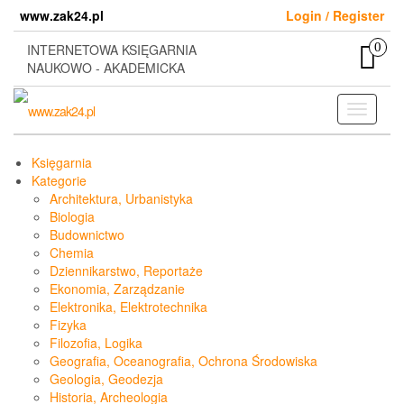
Skip
www.zak24.pl
Login / Register
to
the
0
INTERNETOWA KSIĘGARNIA
content
NAUKOWO - AKADEMICKA
Toggle
navigati
Księgarnia
Kategorie
Architektura, Urbanistyka
Biologia
Budownictwo
Chemia
Dziennikarstwo, Reportaże
Ekonomia, Zarządzanie
Elektronika, Elektrotechnika
Fizyka
Filozofia, Logika
Geografia, Oceanografia, Ochrona Środowiska
Geologia, Geodezja
Historia, Archeologia