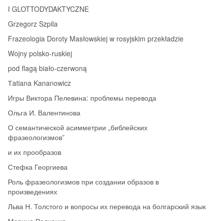
I GLOTTODYDAKTYCZNE
Grzegorz Szpila
Frazeologia Doroty Masłowskiej w rosyjskim przekładzie
Wojny polsko‑ruskiej
pod flagą biało‑czerwoną
Тatiana Kananowicz
Игры Виктора Пелевина: проблемы перевода
Ольга И. Валентинова
О семантической асимметрии „библейских
фразеологизмов”
и их прообразов
Стефка Георгиева
Роль фразеологизмов при создании образов в
произведениях
Льва Н. Толстого и вопросы их перевода на болгарский язык
Марина Радченко