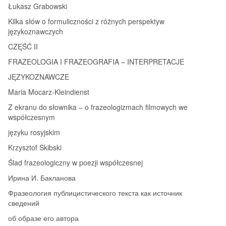
Łukasz Grabowski
Kilka słów o formuliczności z różnych perspektyw
językoznawczych
CZĘŚĆ II
FRAZEOLOGIA I FRAZEOGRAFIA – INTERPRETACJE
JĘZYKOZNAWCZE
Maria Mocarz‑Kleindienst
Z ekranu do słownika – o frazeologizmach filmowych we
współczesnym
języku rosyjskim
Krzysztof Skibski
Ślad frazeologiczny w poezji współczesnej
Ирина И. Бакланова
Фразеология публицистического текста как источник
сведений
об образе его автора