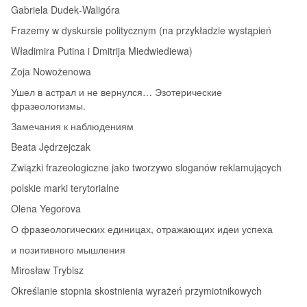
Gabriela Dudek‑Waligóra
Frazemy w dyskursie politycznym (na przykładzie wystąpień
Władimira Putina i Dmitrija Miedwiediewa)
Zoja Nowożenowa
Ушел в астрал и не вернулся… Эзотерические
фразеологизмы.
Замечания к наблюдениям
Beata Jędrzejczak
Związki frazeologiczne jako tworzywo sloganów reklamujących
polskie marki terytorialne
Olena Yegorova
О фразеологических единицах, отражающих идеи успеха
и позитивного мышления
Mirosław Trybisz
Określanie stopnia skostnienia wyrażeń przymiotnikowych