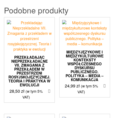
Podobne produkty
MIĘDZYJĘZYKOWE I
MIĘDZYKULTUROWE
PRZEKŁADAJĄC
KONTEKSTY
NIEPRZEKŁADALNE
WSPÓŁCZESNEGO
VII. ZMAGANIA Z
DYSKURSU
PRZEKŁADEM W
PUBLICZNEGO.
PRZESTRZENI
POLITYKA – MEDIA –
ROSYJSKOJĘZYCZNEJ.
KOMUNIKACJA
TEORIA I PRAKTYKA W
EWOLUCJI
24,99
zł
(w tym 5%
28,50
zł
(w tym 5%
VAT)
VAT)