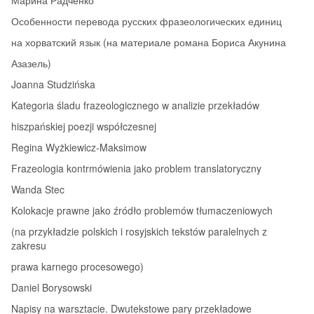
Особенности перевода русских фразеологических единиц
на хорватский язык (на материале романа Бориса Акунина
Азазель)
Joanna Studzińska
Kategoria śladu frazeologicznego w analizie przekładów
hiszpańskiej poezji współczesnej
Regina Wyżkiewicz‑Maksimow
Frazeologia kontrmówienia jako problem translatoryczny
Wanda Stec
Kolokacje prawne jako źródło problemów tłumaczeniowych
(na przykładzie polskich i rosyjskich tekstów paralelnych z
zakresu
prawa karnego procesowego)
Daniel Borysowski
Napisy na warsztacie. Dwutekstowe pary przekładowe