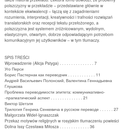
polszczyzny w przekładzie – przedstawiane głównie w
kontekście ekwiwalencji – łączą się z zagadnieniami
rozumienia, interpretacji, kreatywności i trafności rozwiązań
translatorskich oraz recepcji tekstu przełożonego, a
polszczyzna jest systemem zróżnicowanym, wydolnym,
elastycznym, otwartym, dobrze odpowiadającym potrzebom
komunikacyjnym jej użytkowników – w tym tłumaczy.
SPIS TREŚCI
Wprowadzenie (Alicja Pstyga) . . . . . . . . . . . . . . . 7
Уго Перси
Борис Пастернак как переводчик . . . . . . . . . . . . 11
Андрей Васильевич Полонский, Валентина Геннадьевна
Глушкова
Проблема переводимости эпитета: коммуникативно‑
-прагматический аспект . . . . . . . . . . . . . . 21
Виктор Шетэля
Трилогия Генрика Сенкевича в русском переводе . . . . . . 27
Małgorzata Wideł‑Ignaszczak
Przekaz motywów religijnych w rosyjskim tłumaczeniu powieści
Dolina Issy Czesława Miłosza . . . . . . . . . . . . . 36