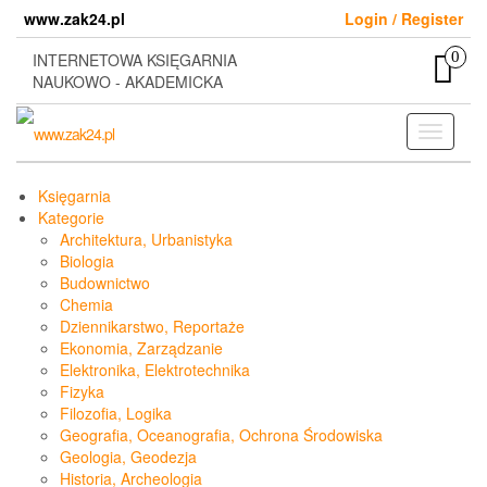
Skip
www.zak24.pl
Login / Register
to
the
0
INTERNETOWA KSIĘGARNIA
content
NAUKOWO - AKADEMICKA
Toggle
navigati
Księgarnia
Kategorie
Architektura, Urbanistyka
Biologia
Budownictwo
Chemia
Dziennikarstwo, Reportaże
Ekonomia, Zarządzanie
Elektronika, Elektrotechnika
Fizyka
Filozofia, Logika
Geografia, Oceanografia, Ochrona Środowiska
Geologia, Geodezja
Historia, Archeologia