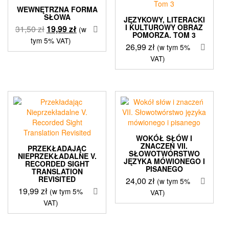
WEWNĘTRZNA FORMA
SŁOWA
JĘZYKOWY, LITERACKI
I KULTUROWY OBRAZ
Pierwotna
Aktualna
31,50
zł
19,99
zł
(w
POMORZA. TOM 3
cena
cena
tym 5% VAT)
26,99
zł
(w tym 5%
wynosiła:
wynosi:
VAT)
31,50 zł.
19,99 zł.
WOKÓŁ SŁÓW I
ZNACZEŃ VII.
PRZEKŁADAJĄC
SŁOWOTWÓRSTWO
NIEPRZEKŁADALNE V.
JĘZYKA MÓWIONEGO I
RECORDED SIGHT
PISANEGO
TRANSLATION
REVISITED
24,00
zł
(w tym 5%
19,99
zł
(w tym 5%
VAT)
VAT)