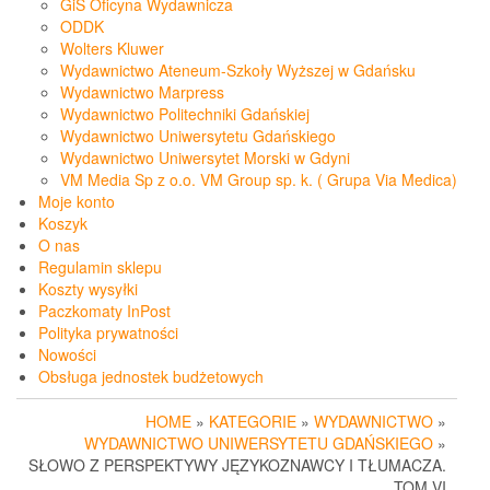
GiS Oficyna Wydawnicza
ODDK
Wolters Kluwer
Wydawnictwo Ateneum-Szkoły Wyższej w Gdańsku
Wydawnictwo Marpress
Wydawnictwo Politechniki Gdańskiej
Wydawnictwo Uniwersytetu Gdańskiego
Wydawnictwo Uniwersytet Morski w Gdyni
VM Media Sp z o.o. VM Group sp. k. ( Grupa Via Medica)
Moje konto
Koszyk
O nas
Regulamin sklepu
Koszty wysyłki
Paczkomaty InPost
Polityka prywatności
Nowości
Obsługa jednostek budżetowych
HOME
»
KATEGORIE
»
WYDAWNICTWO
»
WYDAWNICTWO UNIWERSYTETU GDAŃSKIEGO
»
SŁOWO Z PERSPEKTYWY JĘZYKOZNAWCY I TŁUMACZA.
TOM VI