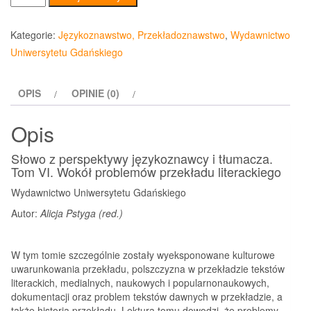
Słowo
z
Kategorie:
Językoznawstwo, Przekładoznawstwo
,
Wydawnictwo
perspektywy
Uniwersytetu Gdańskiego
językoznawcy
i
OPIS
OPINIE (0)
tłumacza.
Tom
Opis
VI
Słowo z perspektywy językoznawcy i tłumacza.
Tom VI. Wokół problemów przekładu literackiego
Wydawnictwo Uniwersytetu Gdańskiego
Autor:
Alicja Pstyga (red.)
W tym tomie szczególnie zostały wyeksponowane kulturowe
uwarunkowania przekładu, polszczyzna w przekładzie tekstów
literackich, medialnych, naukowych i popularnonaukowych,
dokumentacji oraz problem tekstów dawnych w przekładzie, a
także historia przekładu. Lektura tomu dowodzi, że problemy