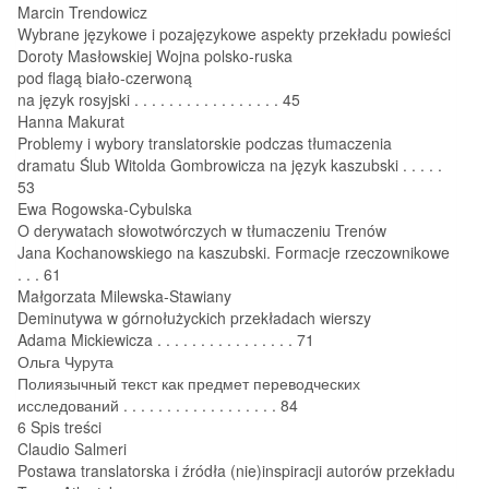
Marcin Trendowicz
Wybrane językowe i pozajęzykowe aspekty przekładu powieści
Doroty Masłowskiej Wojna polsko‑ruska
pod flagą biało‑czerwoną
na język rosyjski . . . . . . . . . . . . . . . . . 45
Hanna Makurat
Problemy i wybory translatorskie podczas tłumaczenia
dramatu Ślub Witolda Gombrowicza na język kaszubski . . . . .
53
Ewa Rogowska‑Cybulska
O derywatach słowotwórczych w tłumaczeniu Trenów
Jana Kochanowskiego na kaszubski. Formacje rzeczownikowe
. . . 61
Małgorzata Milewska‑Stawiany
Deminutywa w górnołużyckich przekładach wierszy
Adama Mickiewicza . . . . . . . . . . . . . . . . 71
Ольга Чурута
Полиязычный текст как предмет переводческих
исследований . . . . . . . . . . . . . . . . . . 84
6 Spis treści
Claudio Salmeri
Postawa translatorska i źródła (nie)inspiracji autorów przekładu