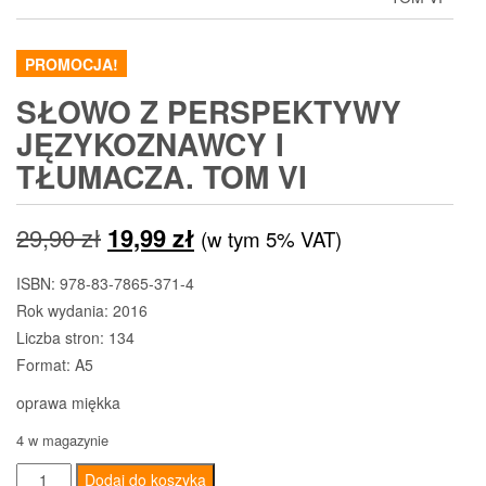
PROMOCJA!
SŁOWO Z PERSPEKTYWY
JĘZYKOZNAWCY I
TŁUMACZA. TOM VI
Pierwotna
Aktualna
29,90
zł
19,99
zł
(w tym 5% VAT)
cena
cena
ISBN: 978-83-7865-371-4
Rok wydania: 2016
wynosiła:
wynosi:
Liczba stron: 134
29,90 zł.
19,99 zł.
Format: A5
oprawa miękka
4 w magazynie
ilość
Dodaj do koszyka