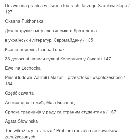
Dozwolona granica w Dwóch teatrach Jerzego Szaniawskiego /
127
Oksana Pukhonska
Деконструкція міту слов’янського братерства
в українській літературі Євромайдану / 135
Ксенія Бородін, Іванна Гонак
33 довоєнні написи вулиці Коперника у Львові / 147
Ewelina Lechocka
Pieśni ludowe Warmii i Mazur – przeszłość i współczesność /
154
Część czwarta
Александра Томић, Маја Босанац
Српска традиција у раду са страним студентима / 167
Agata Słowińska
Ten witraż czy ta vitraža? Problem rodzaju rzeczowników
zapożyczonych