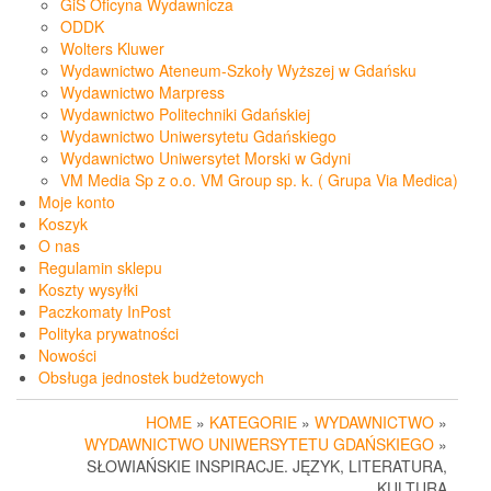
GiS Oficyna Wydawnicza
ODDK
Wolters Kluwer
Wydawnictwo Ateneum-Szkoły Wyższej w Gdańsku
Wydawnictwo Marpress
Wydawnictwo Politechniki Gdańskiej
Wydawnictwo Uniwersytetu Gdańskiego
Wydawnictwo Uniwersytet Morski w Gdyni
VM Media Sp z o.o. VM Group sp. k. ( Grupa Via Medica)
Moje konto
Koszyk
O nas
Regulamin sklepu
Koszty wysyłki
Paczkomaty InPost
Polityka prywatności
Nowości
Obsługa jednostek budżetowych
HOME
»
KATEGORIE
»
WYDAWNICTWO
»
WYDAWNICTWO UNIWERSYTETU GDAŃSKIEGO
»
SŁOWIAŃSKIE INSPIRACJE. JĘZYK, LITERATURA,
KULTURA