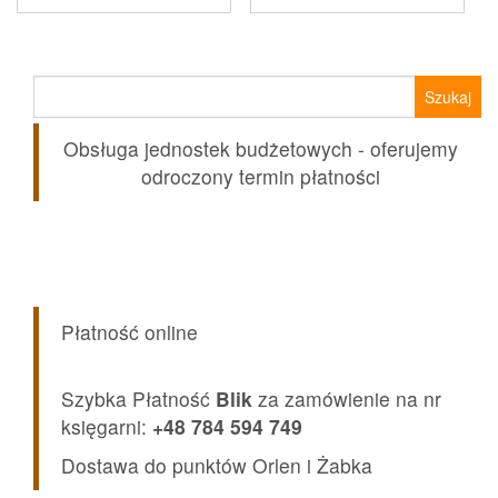
wynosiła:
wynosi:
63,00 zł.
56,99 zł.
Szukaj:
Obsługa jednostek budżetowych - oferujemy
odroczony termin płatności
Płatność online
Szybka Płatność
Blik
za zamówienie na nr
księgarni:
+48 784 594 749
Dostawa do punktów Orlen i Żabka