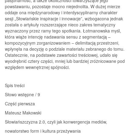
pasjonarność, a także okoliczności towarzyszące jego
powstawaniu, pozostaje mocno niejednolita. W dużej mierze
oddaje ona międzynarodowy i interdyscyplinarny charakter
sesji „Słowiańskie inspiracje i innowacje”, wzbogacona jednak
została o artykuły rozszerzające nieco zakres tematyczny
wyznaczony przez ramy tego spotkania. Łotmanowska myśl,
która wiąże intencję nadawania sensu z segmentacją –
kompozycyjnym zorganizowaniem – delimitacją przestrzeni,
wpłynęła na decyzję o podziale materiału zebranego do tomu.
Ostatecznie, na podstawie zawartości treściowej, udało się
wyodrębnić cztery części, mniej lub bardziej zróżnicowane pod
względem wewnętrznej spójności.
Spis treści
Słowo wstępne / 9
Część pierwsza
Mateusz Makowski
Słowiańszczyzna 2.0, czyli jak konwergencja mediów,
nowatorstwo form i kultura przeżywania