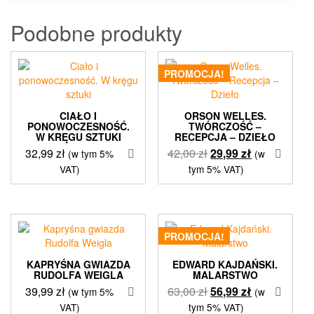
Podobne produkty
PROMOCJA!
CIAŁO I
ORSON WELLES.
PONOWOCZESNOŚĆ.
TWÓRCZOŚĆ –
W KRĘGU SZTUKI
RECEPCJA – DZIEŁO
Pierwotna
Aktualna
32,99
zł
42,00
zł
29,99
zł
(w tym 5%
(w
cena
cena
VAT)
tym 5% VAT)
wynosiła:
wynosi:
42,00 zł.
29,99 zł.
PROMOCJA!
KAPRYŚNA GWIAZDA
EDWARD KAJDAŃSKI.
RUDOLFA WEIGLA
MALARSTWO
Pierwotna
Aktualna
39,99
zł
63,00
zł
56,99
zł
(w tym 5%
(w
cena
cena
VAT)
tym 5% VAT)