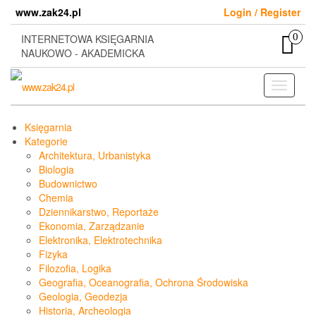
Skip
www.zak24.pl
Login / Register
to
the
0
INTERNETOWA KSIĘGARNIA
content
NAUKOWO - AKADEMICKA
Toggle
navigati
Księgarnia
Kategorie
Architektura, Urbanistyka
Biologia
Budownictwo
Chemia
Dziennikarstwo, Reportaże
Ekonomia, Zarządzanie
Elektronika, Elektrotechnika
Fizyka
Filozofia, Logika
Geografia, Oceanografia, Ochrona Środowiska
Geologia, Geodezja
Historia, Archeologia