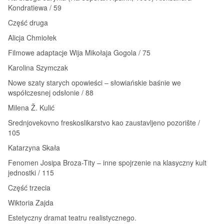
Kondratiewa / 59
Część druga
Alicja Chmiołek
Filmowe adaptacje Wija Mikołaja Gogola / 75
Karolina Szymczak
Nowe szaty starych opowieści – słowiańskie baśnie we
współczesnej odsłonie / 88
Milena Ž. Kulić
Srednjovekovno freskoslikarstvo kao zaustavljeno pozorište /
105
Katarzyna Skała
Fenomen Josipa Broza-Tity – inne spojrzenie na klasyczny kult
jednostki / 115
Część trzecia
Wiktoria Zajda
Estetyczny dramat teatru realistycznego.