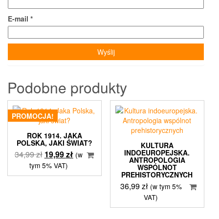
E-mail
*
Podobne produkty
PROMOCJA!
ROK 1914. JAKA
POLSKA, JAKI ŚWIAT?
KULTURA
INDOEUROPEJSKA.
Pierwotna
Aktualna
34,99
zł
19,99
zł
(w
ANTROPOLOGIA
cena
cena
tym 5% VAT)
WSPÓLNOT
wynosiła:
wynosi:
PREHISTORYCZNYCH
34,99 zł.
19,99 zł.
36,99
zł
(w tym 5%
VAT)