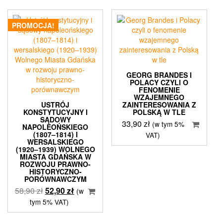
PROMOCJA!
GEORG BRANDES I
POLACY CZYLI O
FENOMENIE
WZAJEMNEGO
USTRÓJ
ZAINTERESOWANIA Z
KONSTYTUCYJNY I
POLSKĄ W TLE
SĄDOWY
33,90
zł
(w tym 5%
NAPOLEOŃSKIEGO
(1807–1814) I
VAT)
WERSALSKIEGO
(1920–1939) WOLNEGO
MIASTA GDAŃSKA W
ROZWOJU PRAWNO-
HISTORYCZNO-
PORÓWNAWCZYM
Pierwotna
Aktualna
58,90
zł
52,90
zł
(w
cena
cena
tym 5% VAT)
wynosiła:
wynosi: