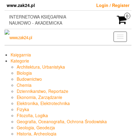
Skip
www.zak24.pl
Login / Register
to
the
INTERNETOWA KSIĘGARNIA
0
content
NAUKOWO - AKADEMICKA
Toggle
navigati
Księgarnia
Kategorie
Architektura, Urbanistyka
Biologia
Budownictwo
Chemia
Dziennikarstwo, Reportaże
Ekonomia, Zarządzanie
Elektronika, Elektrotechnika
Fizyka
Filozofia, Logika
Geografia, Oceanografia, Ochrona Środowiska
Geologia, Geodezja
Historia, Archeologia