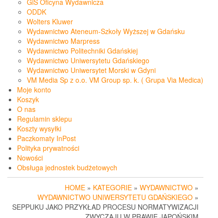
GiS Oficyna Wydawnicza
ODDK
Wolters Kluwer
Wydawnictwo Ateneum-Szkoły Wyższej w Gdańsku
Wydawnictwo Marpress
Wydawnictwo Politechniki Gdańskiej
Wydawnictwo Uniwersytetu Gdańskiego
Wydawnictwo Uniwersytet Morski w Gdyni
VM Media Sp z o.o. VM Group sp. k. ( Grupa Via Medica)
Moje konto
Koszyk
O nas
Regulamin sklepu
Koszty wysyłki
Paczkomaty InPost
Polityka prywatności
Nowości
Obsługa jednostek budżetowych
HOME
»
KATEGORIE
»
WYDAWNICTWO
»
WYDAWNICTWO UNIWERSYTETU GDAŃSKIEGO
»
SEPPUKU JAKO PRZYKŁAD PROCESU NORMATYWIZACJI
ZWYCZAJU W PRAWIE JAPOŃSKIM