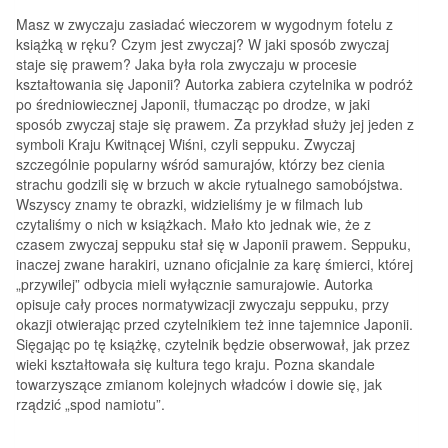
Masz w zwyczaju zasiadać wieczorem w wygodnym fotelu z
książką w ręku? Czym jest zwyczaj? W jaki sposób zwyczaj
staje się prawem? Jaka była rola zwyczaju w procesie
kształtowania się Japonii? Autorka zabiera czytelnika w podróż
po średniowiecznej Japonii, tłumacząc po drodze, w jaki
sposób zwyczaj staje się prawem. Za przykład służy jej jeden z
symboli Kraju Kwitnącej Wiśni, czyli seppuku. Zwyczaj
szczególnie popularny wśród samurajów, którzy bez cienia
strachu godzili się w brzuch w akcie rytualnego samobójstwa.
Wszyscy znamy te obrazki, widzieliśmy je w filmach lub
czytaliśmy o nich w książkach. Mało kto jednak wie, że z
czasem zwyczaj seppuku stał się w Japonii prawem. Seppuku,
inaczej zwane harakiri, uznano oficjalnie za karę śmierci, której
„przywilej” odbycia mieli wyłącznie samurajowie. Autorka
opisuje cały proces normatywizacji zwyczaju seppuku, przy
okazji otwierając przed czytelnikiem też inne tajemnice Japonii.
Sięgając po tę książkę, czytelnik będzie obserwował, jak przez
wieki kształtowała się kultura tego kraju. Pozna skandale
towarzyszące zmianom kolejnych władców i dowie się, jak
rządzić „spod namiotu”.