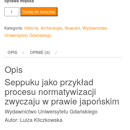
oprawa miękka
ilość
Dodaj do koszyka
Seppuku
jako
Kategorie:
Historia, Archeologia
,
Nowości
,
Wydawnictwo
przykład
Uniwersytetu Gdańskiego
procesu
normatywizacji
OPIS
OPINIE (0)
zwyczaju
w
Opis
prawie
japońskim
Seppuku jako przykład
procesu normatywizacji
zwyczaju w prawie japońskim
Wydawnictwo Uniwersytetu Gdańskiego
Autor: Luiza Kliczkowska