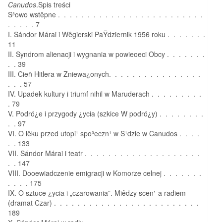
Canudos
.Spis treści
S³owo wstêpne . . . . . . . . . . . . . . . . . . . . . . . . .
. . . . . 7
I. Sándor Márai i Wêgierski PaŸdziernik 1956 roku . . . . . . .
11
II. Syndrom alienacji i wygnania w powieoeci Obcy . . . . . . .
. . 39
III. Cieñ Hitlera w Zniewa¿onych. . . . . . . . . . . . . . . .
. . . 57
IV. Upadek kultury i triumf nihil w Maruderach . . . . . . . . .
. 79
V. Podró¿e i przygody ¿ycia (szkice W podró¿y) . . . . . . . .
. . 97
VI. O lêku przed utopi¹ spo³eczn¹ w S¹dzie w Canudos . . . .
. . 133
VII. Sándor Márai i teatr . . . . . . . . . . . . . . . . . . . .
. . 147
VIII. Dooewiadczenie emigracji w Komorze celnej . . . . . . .
. . . . 175
IX. O sztuce ¿ycia i „czarowania”. Miêdzy scen¹ a radiem
(dramat Czar) . . . . . . . . . . . . . . . . . . . . . . . . .
189