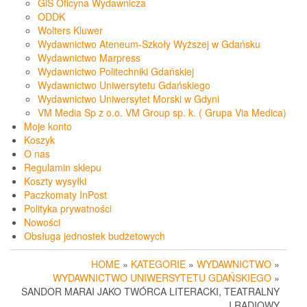
GiS Oficyna Wydawnicza
ODDK
Wolters Kluwer
Wydawnictwo Ateneum-Szkoły Wyższej w Gdańsku
Wydawnictwo Marpress
Wydawnictwo Politechniki Gdańskiej
Wydawnictwo Uniwersytetu Gdańskiego
Wydawnictwo Uniwersytet Morski w Gdyni
VM Media Sp z o.o. VM Group sp. k. ( Grupa Via Medica)
Moje konto
Koszyk
O nas
Regulamin sklepu
Koszty wysyłki
Paczkomaty InPost
Polityka prywatności
Nowości
Obsługa jednostek budżetowych
HOME
»
KATEGORIE
»
WYDAWNICTWO
»
WYDAWNICTWO UNIWERSYTETU GDAŃSKIEGO
»
SANDOR MARAI JAKO TWÓRCA LITERACKI, TEATRALNY
I RADIOWY