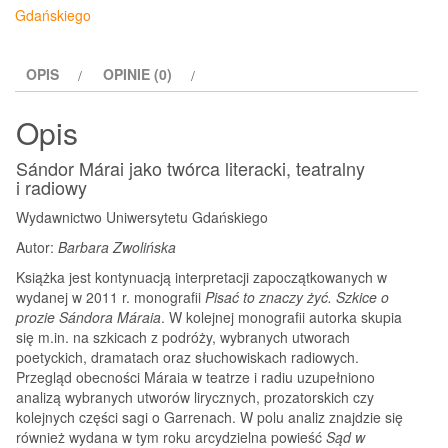
Gdańskiego
OPIS
OPINIE (0)
Opis
Sándor Márai jako twórca literacki, teatralny
i radiowy
Wydawnictwo Uniwersytetu Gdańskiego
Autor:
Barbara Zwolińska
Książka jest kontynuacją interpretacji zapoczątkowanych w
wydanej w 2011 r. monografii
Pisać to znaczy żyć. Szkice o
prozie Sándora Máraia
. W kolejnej monografii autorka skupia
się m.in. na szkicach z podróży, wybranych utworach
poetyckich, dramatach oraz słuchowiskach radiowych.
Przegląd obecności Máraia w teatrze i radiu uzupełniono
analizą wybranych utworów lirycznych, prozatorskich czy
kolejnych części sagi o Garrenach. W polu analiz znajdzie się
również wydana w tym roku arcydzielna powieść
Sąd w