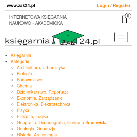
Skip
www.zak24.pl
Login / Register
to
the
0
INTERNETOWA KSIĘGARNIA
content
NAUKOWO - AKADEMICKA
Toggle
navigati
Księgarnia
Kategorie
Architektura, Urbanistyka
Biologia
Budownictwo
Chemia
Dziennikarstwo, Reportaże
Ekonomia, Zarządzanie
Elektronika, Elektrotechnika
Fizyka
Filozofia, Logika
Geografia, Oceanografia, Ochrona Środowiska
Geologia, Geodezja
Historia, Archeologia