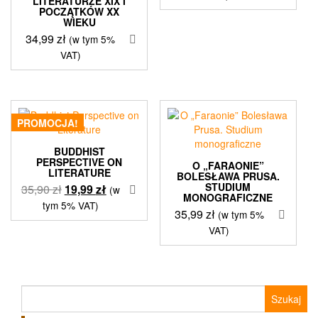
LITERATURZE XIX I
POCZĄTKÓW XX
WIEKU
34,99
zł
(w tym 5%
VAT)
PROMOCJA!
BUDDHIST
PERSPECTIVE ON
O „FARAONIE”
LITERATURE
BOLESŁAWA PRUSA.
STUDIUM
Pierwotna
Aktualna
35,90
zł
19,99
zł
(w
MONOGRAFICZNE
cena
cena
tym 5% VAT)
35,99
zł
(w tym 5%
wynosiła:
wynosi:
VAT)
35,90 zł.
19,99 zł.
Szukaj: