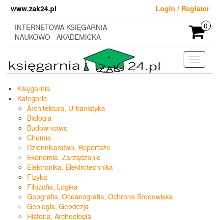
Skip
www.zak24.pl
Login / Register
to
the
INTERNETOWA KSIĘGARNIA
0
content
NAUKOWO - AKADEMICKA
Toggle
navigati
Księgarnia
Kategorie
Architektura, Urbanistyka
Biologia
Budownictwo
Chemia
Dziennikarstwo, Reportaże
Ekonomia, Zarządzanie
Elektronika, Elektrotechnika
Fizyka
Filozofia, Logika
Geografia, Oceanografia, Ochrona Środowiska
Geologia, Geodezja
Historia, Archeologia