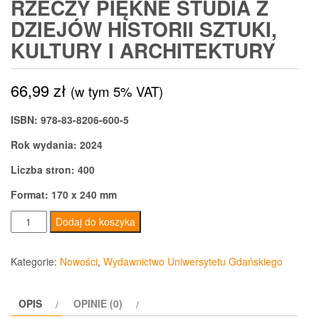
RZECZY PIĘKNE STUDIA Z
DZIEJÓW HISTORII SZTUKI,
KULTURY I ARCHITEKTURY
66,99
zł
(w tym 5% VAT)
ISBN: 978-83-8206-600-5
Rok wydania: 2024
Liczba stron: 400
Format: 170 x 240 mm
ilość
Dodaj do koszyka
Rzeczy
piękne
Kategorie:
Nowości
,
Wydawnictwo Uniwersytetu Gdańskiego
Studia
z
OPIS
OPINIE (0)
dziejów