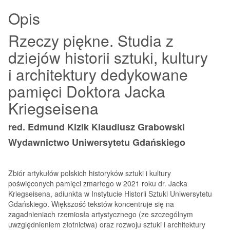
historii
Opis
sztuki,
kultury
Rzeczy piękne. Studia z
i
dziejów historii sztuki, kultury
architektury
i architektury dedykowane
pamięci Doktora Jacka
Kriegseisena
red. Edmund Kizik Klaudiusz Grabowski
Wydawnictwo Uniwersytetu Gdańskiego
Zbiór artykułów polskich historyków sztuki i kultury
poświęconych pamięci zmarłego w 2021 roku dr. Jacka
Kriegseisena, adiunkta w Instytucie Historii Sztuki Uniwersytetu
Gdańskiego. Większość tekstów koncentruje się na
zagadnieniach rzemiosła artystycznego (ze szczególnym
uwzględnieniem złotnictwa) oraz rozwoju sztuki i architektury