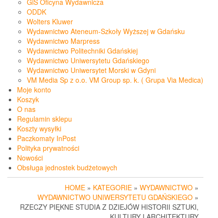
GiS Oficyna Wydawnicza
ODDK
Wolters Kluwer
Wydawnictwo Ateneum-Szkoły Wyższej w Gdańsku
Wydawnictwo Marpress
Wydawnictwo Politechniki Gdańskiej
Wydawnictwo Uniwersytetu Gdańskiego
Wydawnictwo Uniwersytet Morski w Gdyni
VM Media Sp z o.o. VM Group sp. k. ( Grupa Via Medica)
Moje konto
Koszyk
O nas
Regulamin sklepu
Koszty wysyłki
Paczkomaty InPost
Polityka prywatności
Nowości
Obsługa jednostek budżetowych
HOME
»
KATEGORIE
»
WYDAWNICTWO
»
WYDAWNICTWO UNIWERSYTETU GDAŃSKIEGO
»
RZECZY PIĘKNE STUDIA Z DZIEJÓW HISTORII SZTUKI,
KULTURY I ARCHITEKTURY