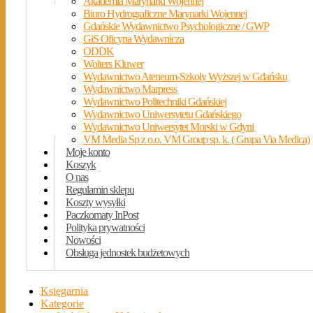
Akademia Marynarki Wojennej
Biuro Hydrograficzne Marynarki Wojennej
Gdańskie Wydawnictwo Psychologiczne / GWP
GiS Oficyna Wydawnicza
ODDK
Wolters Kluwer
Wydawnictwo Ateneum-Szkoły Wyższej w Gdańsku
Wydawnictwo Marpress
Wydawnictwo Politechniki Gdańskiej
Wydawnictwo Uniwersytetu Gdańskiego
Wydawnictwo Uniwersytet Morski w Gdyni
VM Media Sp z o.o. VM Group sp. k. ( Grupa Via Medica)
Moje konto
Koszyk
O nas
Regulamin sklepu
Koszty wysyłki
Paczkomaty InPost
Polityka prywatności
Nowości
Obsługa jednostek budżetowych
Księgarnia
Kategorie