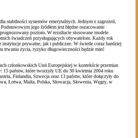
la stabilności systemów emerytalnych. Jednym z zagrożeń,
ci. Podstawowym jego źródłem jest błędne oszacowanie
m prognozowany poziom. W rezultacie stosowane modele
ywotnich świadczeń przysługujących obywatelom. Każdy rok
stytucje prywatne, jak i publiczne. W świetle coraz bardziej
iu trwania życia, ryzyko długowieczności będzie mieć
ch członkowskich Unii Europejskiej w kontekście przemian
: 15 państw, które tworzyły UE do 30 kwietnia 2004 roku
stria, Finlandia, Szwecja oraz 13 państw, które dołączyły do
twa, Łotwa, Malta, Polska, Słowacja, Słowenia, Węgry, w