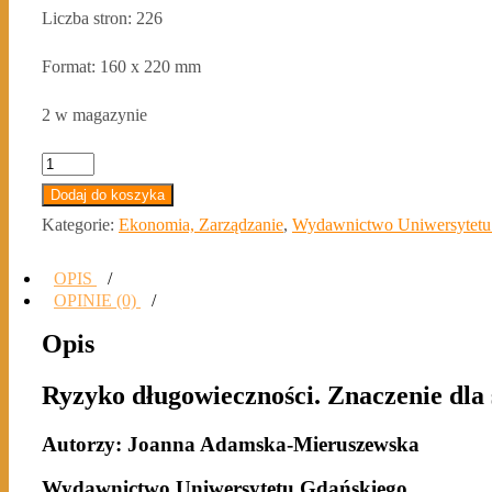
Liczba stron: 226
Format: 160 x 220 mm
2 w magazynie
ilość
Ryzyko
Dodaj do koszyka
długowieczności.
Kategorie:
Ekonomia, Zarządzanie
,
Wydawnictwo Uniwersytetu
Znaczenie
OPIS
dla
OPINIE (0)
stabilności
Opis
systemów
emerytalnych
Ryzyko długowieczności. Znaczenie dla
Autorzy: Joanna Adamska-Mieruszewska
Wydawnictwo Uniwersytetu Gdańskiego