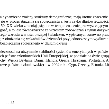
namiczne zmiany struktury demograficznej mają istotne znaczenie d
 się w proces starzenia się społeczeństwa, jest ryzyko długowiecznoś
at 50. XX wieku zmieniają się one w tempie znacznie przewyższający
długość, a to jest równoznaczne ze wzrostem zobowiązań z tytułu doż
o wzrostu wartości bieżącej świadczeń, wypłacanych zarówno przez in
cej z obniżania się wskaźników dzietności przy jednoczesnym wydłużan
abezpieczenia społecznego w długim okresie.
eczności na utrzymanie stabilności systemów emerytalnych w państwa
ch państw członkowskich Unii Europejskiej, w podziale na dwie grupy
, Wielka Brytania, Dania, Irlandia, Grecja, Hiszpania, Portugalia, Au
nowe państwa członkowskie) – w 2004 roku Cypr, Czechy, Estonia, Li
. . . . 13