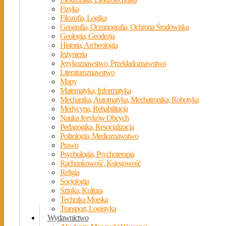
Fizyka
Filozofia, Logika
Geografia, Oceanografia, Ochrona Środowiska
Geologia, Geodezja
Historia, Archeologia
Inżynieria
Językoznawstwo, Przekładoznawstwo
Literaturoznawstwo
Mapy
Matematyka, Informatyka
Mechanika, Automatyka, Mechatronika, Robotyka
Medycyna, Rehabilitacja
Nauka Języków Obcych
Pedagogika, Resocjalizacja
Politologia, Medioznawstwo
Prawo
Psychologia, Psychoterapia
Rachunkowość, Księgowość
Religia
Socjologia
Sztuka, Kultura
Technika Morska
Transport, Logistyka
Wydawnictwo