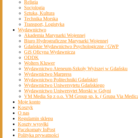
Religia
Socjologia
Sztuka, Kultura
Technika Morska
Transport, Logistyka
Wydawnictwo
Akademia Marynarki Wojennej
Biuro Hydrograficzne Marynarki Wojennej
Gdańskie Wydawnictwo Psychologiczne / GWP
GiS Oficyna Wydawnicza
ODDK
Wolters Kluwer
Wydawnictwo Ateneum-Szkoły Wyższej w Gdańsku
Wydawnictwo Marpress
Wydawnictwo Politechniki Gdańskiej
Wydawnictwo Uniwersytetu Gdańskiego
Wydawnictwo Uniwersytet Morski w Gdyni
VM Media Sp z o.o. VM Group sp. k. ( Grupa Via Medic
Moje konto
Koszyk
O nas
Regulamin sklepu
Koszty wysyłki
Paczkomaty InPost
Polityka prywatności