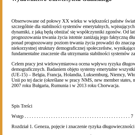
Obserwowane od połowy XX wieku w większości państw świata dy
szczególnie dla stabilności systemów emerytalnych, wpisujących
dynamiki, z jaką będą obniżać się współczynniki zgonów. Od l
prognozowania trwania życia istotnie zaniżają jego faktyczną 
ponad prognozowany poziom trwania życia prowadzi do znacząceg
niekorzystnej struktury demograficznej społeczeństw, wynikają
fundamentalne znaczenie dla utrzymania stabilności systemów z
Celem pracy jest wielowymiarowa ocena wpływu ryzyka długowi
demograficznych. Badaniem objęto systemy emerytalne wszystki
(UE-15) – Belgia, Francja, Holandia, Luksemburg, Niemcy, Włochy
Unii po tej dacie (określane w pracy NMS, new member states, 
2007 roku Bułgaria, Rumunia i w 2013 roku Chorwacja.
Spis Treści
Wstęp . . . . . . . . . . . . . . . . . . . . . . . . . . . . . . . . . . . . . . . . . . . . 7
Rozdział 1. Geneza, pojęcie i znaczenie ryzyka długowieczności . 