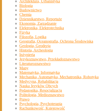
Architektura, Urbanistyka
Biologia
Budownictwo
Chemia
Dziennikarstwo, Reportaże
Ekonomia, Zarządzanie
Elektronika, Elektrotechnika
Fizyka
Filozofia, Logika
Geografia, Oceanografia, Ochrona Środowiska
Geologia, Geodezja
Historia, Archeologia
Inżynieria
Językoznawstwo, Przekładoznawstwo
Literaturoznawstwo
Mapy
Matematyka, Informatyka
Mechanika, Automatyka, Mechatronika, Robotyka
Medycyna, Rehabilitacja
Nauka Języków Obcych
Pedagogika, Resocjalizacja
Politologia, Medioznawstwo
Prawo
Psychologia, Psychoterapia
Rachunkowość, Księgowość