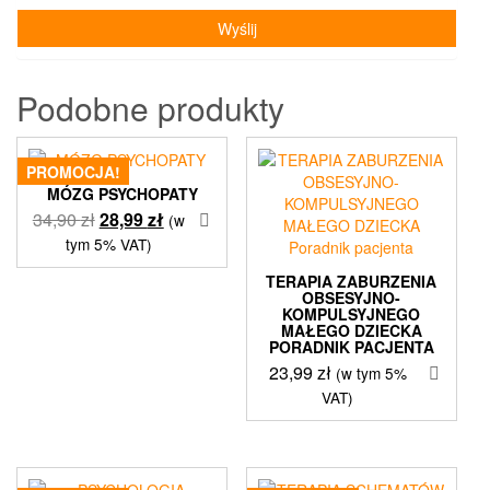
Podobne produkty
PROMOCJA!
MÓZG PSYCHOPATY
Pierwotna
Aktualna
34,90
zł
28,99
zł
(w
cena
cena
tym 5% VAT)
wynosiła:
wynosi:
TERAPIA ZABURZENIA
34,90 zł.
28,99 zł.
OBSESYJNO-
KOMPULSYJNEGO
MAŁEGO DZIECKA
PORADNIK PACJENTA
23,99
zł
(w tym 5%
VAT)