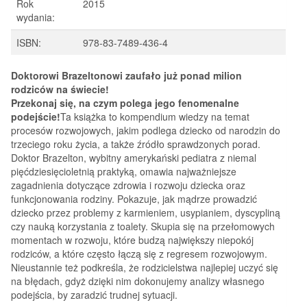
Rok
2015
wydania:
ISBN:
978-83-7489-436-4
Doktorowi Brazeltonowi zaufało już ponad milion
rodziców na świecie!
Przekonaj się, na czym polega jego fenomenalne
podejście!
Ta książka to kompendium wiedzy na temat
procesów rozwojowych, jakim podlega dziecko od narodzin do
trzeciego roku życia, a także źródło sprawdzonych porad.
Doktor Brazelton, wybitny amerykański pediatra z niemal
pięćdziesięcioletnią praktyką, omawia najważniejsze
zagadnienia dotyczące zdrowia i rozwoju dziecka oraz
funkcjonowania rodziny. Pokazuje, jak mądrze prowadzić
dziecko przez problemy z karmieniem, usypianiem, dyscypliną
czy nauką korzystania z toalety. Skupia się na przełomowych
momentach w rozwoju, które budzą największy niepokój
rodziców, a które często łączą się z regresem rozwojowym.
Nieustannie też podkreśla, że rodzicielstwa najlepiej uczyć się
na błędach, gdyż dzięki nim dokonujemy analizy własnego
podejścia, by zaradzić trudnej sytuacji.