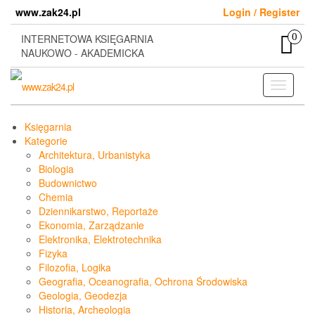
Skip
www.zak24.pl
Login / Register
to
the
0
INTERNETOWA KSIĘGARNIA
content
NAUKOWO - AKADEMICKA
Toggle
navigati
Księgarnia
Kategorie
Architektura, Urbanistyka
Biologia
Budownictwo
Chemia
Dziennikarstwo, Reportaże
Ekonomia, Zarządzanie
Elektronika, Elektrotechnika
Fizyka
Filozofia, Logika
Geografia, Oceanografia, Ochrona Środowiska
Geologia, Geodezja
Historia, Archeologia