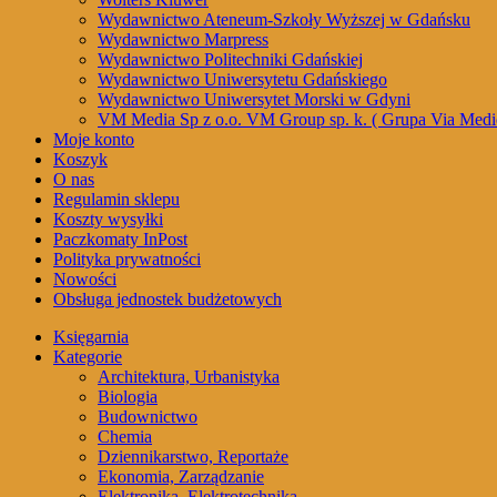
Wydawnictwo Ateneum-Szkoły Wyższej w Gdańsku
Wydawnictwo Marpress
Wydawnictwo Politechniki Gdańskiej
Wydawnictwo Uniwersytetu Gdańskiego
Wydawnictwo Uniwersytet Morski w Gdyni
VM Media Sp z o.o. VM Group sp. k. ( Grupa Via Medi
Moje konto
Koszyk
O nas
Regulamin sklepu
Koszty wysyłki
Paczkomaty InPost
Polityka prywatności
Nowości
Obsługa jednostek budżetowych
Księgarnia
Kategorie
Architektura, Urbanistyka
Biologia
Budownictwo
Chemia
Dziennikarstwo, Reportaże
Ekonomia, Zarządzanie
Elektronika, Elektrotechnika