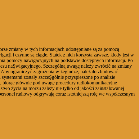
morze zmiany w tych informacjach udostępniane są za pomocą
cji i czynne są ciągle. Statek z nich korzysta zawsze, kiedy jest w
ania pomocy nawigacyjnych na podstawie dostępnych informacji. Po
cesu naŞwigacyjnego. Szczególną uwagę należy zwrócić na zmiany
Aby ograniczyć zagrożenia w żegludze, należało zbudować
 systemami zostały szczeŞgólnie przyspieszone po analizie
o, biorąc głównie pod uwagę procedury radiokomunikacyjne
wo życia na morzu zależy nie tylko od jakości zainstalowanej
personel radiowy odgrywają coraz istotniejszą rolę we współczesnym