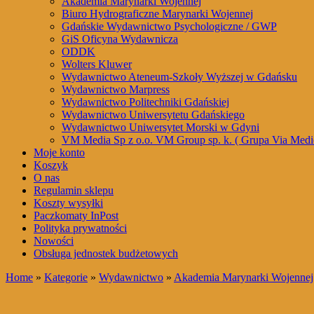
Akademia Marynarki Wojennej
Biuro Hydrograficzne Marynarki Wojennej
Gdańskie Wydawnictwo Psychologiczne / GWP
GiS Oficyna Wydawnicza
ODDK
Wolters Kluwer
Wydawnictwo Ateneum-Szkoły Wyższej w Gdańsku
Wydawnictwo Marpress
Wydawnictwo Politechniki Gdańskiej
Wydawnictwo Uniwersytetu Gdańskiego
Wydawnictwo Uniwersytet Morski w Gdyni
VM Media Sp z o.o. VM Group sp. k. ( Grupa Via Medi
Moje konto
Koszyk
O nas
Regulamin sklepu
Koszty wysyłki
Paczkomaty InPost
Polityka prywatności
Nowości
Obsługa jednostek budżetowych
Home
»
Kategorie
»
Wydawnictwo
»
Akademia Marynarki Wojennej