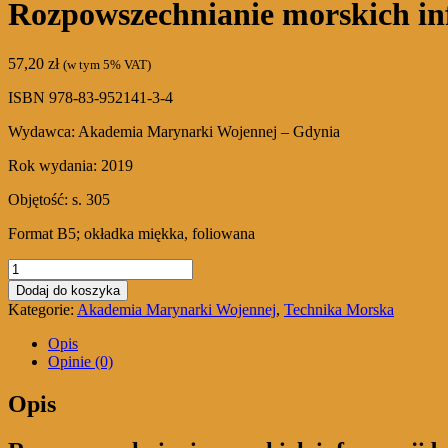
Rozpowszechnianie morskich in
57,20
zł
(w tym 5% VAT)
ISBN 978-83-952141-3-4
Wydawca: Akademia Marynarki Wojennej – Gdynia
Rok wydania: 2019
Objętość: s. 305
Format B5; okładka miękka, foliowana
ilość
Rozpowszechnianie
Dodaj do koszyka
morskich
Kategorie:
Akademia Marynarki Wojennej
,
Technika Morska
informacji
bezpieczeństwa
Opis
Opinie (0)
Opis