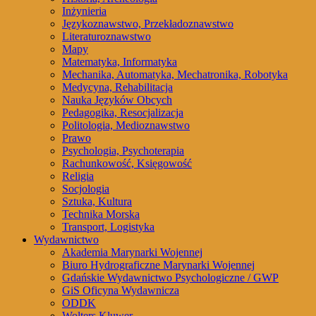
Inżynieria
Językoznawstwo, Przekładoznawstwo
Literaturoznawstwo
Mapy
Matematyka, Informatyka
Mechanika, Automatyka, Mechatronika, Robotyka
Medycyna, Rehabilitacja
Nauka Języków Obcych
Pedagogika, Resocjalizacja
Politologia, Medioznawstwo
Prawo
Psychologia, Psychoterapia
Rachunkowość, Księgowość
Religia
Socjologia
Sztuka, Kultura
Technika Morska
Transport, Logistyka
Wydawnictwo
Akademia Marynarki Wojennej
Biuro Hydrograficzne Marynarki Wojennej
Gdańskie Wydawnictwo Psychologiczne / GWP
GiS Oficyna Wydawnicza
ODDK
Wolters Kluwer