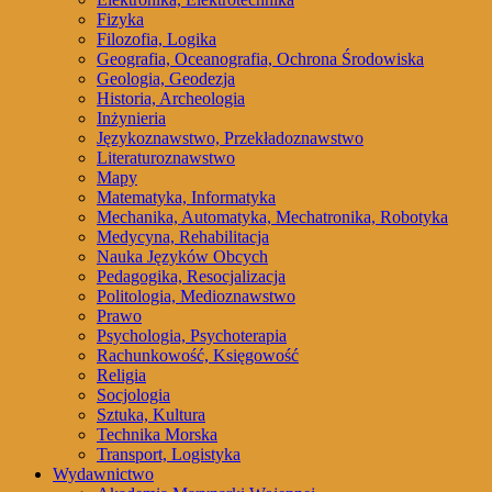
Fizyka
Filozofia, Logika
Geografia, Oceanografia, Ochrona Środowiska
Geologia, Geodezja
Historia, Archeologia
Inżynieria
Językoznawstwo, Przekładoznawstwo
Literaturoznawstwo
Mapy
Matematyka, Informatyka
Mechanika, Automatyka, Mechatronika, Robotyka
Medycyna, Rehabilitacja
Nauka Języków Obcych
Pedagogika, Resocjalizacja
Politologia, Medioznawstwo
Prawo
Psychologia, Psychoterapia
Rachunkowość, Księgowość
Religia
Socjologia
Sztuka, Kultura
Technika Morska
Transport, Logistyka
Wydawnictwo