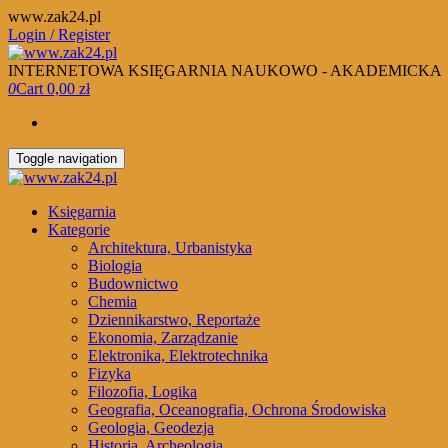
Skip
www.zak24.pl
to
Login / Register
the
content
INTERNETOWA KSIĘGARNIA NAUKOWO - AKADEMICKA
0
Cart
0,00 zł
Toggle navigation
Księgarnia
Kategorie
Architektura, Urbanistyka
Biologia
Budownictwo
Chemia
Dziennikarstwo, Reportaże
Ekonomia, Zarządzanie
Elektronika, Elektrotechnika
Fizyka
Filozofia, Logika
Geografia, Oceanografia, Ochrona Środowiska
Geologia, Geodezja
Historia, Archeologia