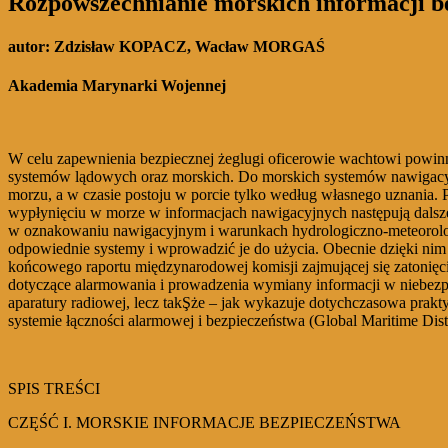
Rozpowszechnianie morskich informacji b
autor: Zdzisław KOPACZ, Wacław MORGAŚ
Akademia Marynarki Wojennej
W celu zapewnienia bezpiecznej żeglugi oficerowie wachtowi powinn
systemów lądowych oraz morskich. Do morskich systemów nawigacyjnych
morzu, a w czasie postoju w porcie tylko według własnego uznania.
wypłynięciu w morze w informacjach nawigacyjnych następują dalsz
w oznakowaniu nawigacyjnym i warunkach hydrologiczno-meteorolog
odpowiednie systemy i wprowadzić je do użycia. Obecnie dzięki nim m
końcowego raportu międzynarodowej komisji zajmującej się zatonięc
dotyczące alarmowania i prowadzenia wymiany informacji w niebezpi
aparatury radiowej, lecz takŞże – jak wykazuje dotychczasowa prakt
systemie łączności alarmowej i bezpieczeństwa (Global Maritime Di
SPIS TREŚCI
CZĘŚĆ I. MORSKIE INFORMACJE BEZPIECZEŃSTWA