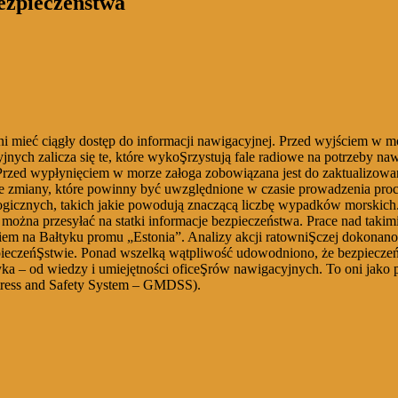
ezpieczeństwa
i mieć ciągły dostęp do informacji nawigacyjnej. Przed wyjściem w 
 zalicza się te, które wykoŞrzystują fale radiowe na potrzeby nawiga
 Przed wypłynięciem w morze załoga zobowiązana jest do zaktualizow
e zmiany, które powinny być uwzględnione w czasie prowadzenia pro
icznych, takich jakie powodują znaczącą liczbę wypadków morskich.
ożna przesyłać na statki informacje bezpieczeństwa. Prace nad takimi
iem na Bałtyku promu „Estonia”. Analizy akcji ratowniŞczej dokonan
eczeńŞstwie. Ponad wszelką wątpliwość udowodniono, że bezpieczeńst
yka – od wiedzy i umiejętności oficeŞrów nawigacyjnych. To oni jako 
stress and Safety System – GMDSS).