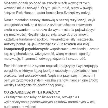
Możemy jednak polegać na swoich siłach wewnętrznych,
wzmacniać je i rozwijać. O tym, jak to robić, pisze w swojej
książce Rick Hanson, autor bestsellera Szczęśliwy mózg.
Nasze mentalne zasoby stanowią o naszej
rezyliencji
, czyli
umiejętności radzenia sobie z przeciwnościami i stawiania
czoła wyzwaniom na drodze do wykorzystania pojawiających
się możliwości. Rezyliencja sprzyja także dobrostanowi,
kształtuje fundament spokoju, wewnętrznej siły i szczęścia.
Autorzy pokazują, jak rozwinąć
12 kluczowych dla niej
kompetencji psychicznych
: współczucie, uważność, uczenie
się, siłę charakteru, wdzięczność, wiarę w siebie, spokój,
motywację, intymność, odwagę, dążenia i szczodrość.
Rick Hanson wraz z synem napisali przejrzysty i wyczerpujący
poradnik, w którym łączą teorię z osobistym doświadczeniem i
praktycznymi wskazówkami. Napisana przyjaznym, jasnym i
pełnym życzliwości stylem książka stanowi nieocenione źródło
wiedzy i narzędzie do codziennej pracy.
CO ZNAJDZIESZ W TEJ KSIĄŻCE?
• Praktyczne sposoby doświadczania, rozwijania i
wykorzystywania podstawowych zasobów mentalnych w celu
budowania rezyliencji