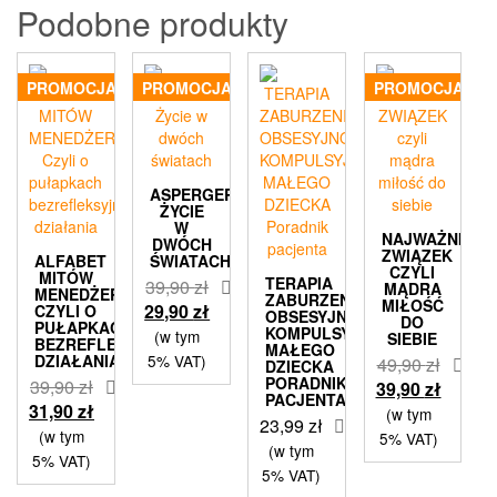
Podobne produkty
PROMOCJA!
PROMOCJA!
PROMOCJA!
ASPERGER
ŻYCIE
W
NAJWAŻNIEJS
DWÓCH
ZWIĄZEK
ALFABET
ŚWIATACH
CZYLI
MITÓW
TERAPIA
39,90
zł
MĄDRA
MENEDŻERSKICH
ZABURZENIA
MIŁOŚĆ
Pierwotna
Aktualna
29,90
zł
CZYLI O
OBSESYJNO-
DO
PUŁAPKACH
cena
cena
KOMPULSYJNEGO
(w tym
SIEBIE
BEZREFLEKSYJNEGO
MAŁEGO
wynosiła:
wynosi:
DZIAŁANIA
5% VAT)
49,90
zł
DZIECKA
39,90 zł.
29,90 zł.
PORADNIK
39,90
zł
Pierwotna
Aktual
39,90
zł
PACJENTA
Pierwotna
Aktualna
31,90
zł
cena
cena
(w tym
23,99
zł
cena
cena
wynosiła:
wynosi
(w tym
5% VAT)
(w tym
wynosiła:
wynosi:
49,90 zł.
39,90 z
5% VAT)
5% VAT)
39,90 zł.
31,90 zł.