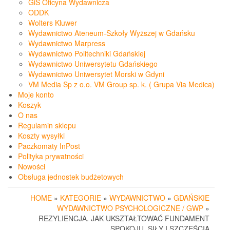
GiS Oficyna Wydawnicza
ODDK
Wolters Kluwer
Wydawnictwo Ateneum-Szkoły Wyższej w Gdańsku
Wydawnictwo Marpress
Wydawnictwo Politechniki Gdańskiej
Wydawnictwo Uniwersytetu Gdańskiego
Wydawnictwo Uniwersytet Morski w Gdyni
VM Media Sp z o.o. VM Group sp. k. ( Grupa Via Medica)
Moje konto
Koszyk
O nas
Regulamin sklepu
Koszty wysyłki
Paczkomaty InPost
Polityka prywatności
Nowości
Obsługa jednostek budżetowych
HOME
»
KATEGORIE
»
WYDAWNICTWO
»
GDAŃSKIE
WYDAWNICTWO PSYCHOLOGICZNE / GWP
»
REZYLIENCJA. JAK UKSZTAŁTOWAĆ FUNDAMENT
SPOKOJU, SIŁY I SZCZĘŚCIA