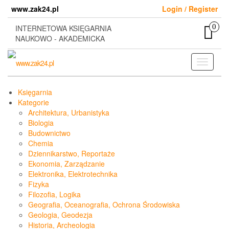
Skip
www.zak24.pl
Login / Register
to
the
0
INTERNETOWA KSIĘGARNIA
content
NAUKOWO - AKADEMICKA
Toggle
navigati
Księgarnia
Kategorie
Architektura, Urbanistyka
Biologia
Budownictwo
Chemia
Dziennikarstwo, Reportaże
Ekonomia, Zarządzanie
Elektronika, Elektrotechnika
Fizyka
Filozofia, Logika
Geografia, Oceanografia, Ochrona Środowiska
Geologia, Geodezja
Historia, Archeologia