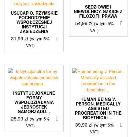
SĘDZIOWIE I
NIEWOLNICY. SZKICE Z
USUCAPIO. RZYMSKIE
FILOZOFII PRAWA
POCHODZENIE
WSPÓŁCZESNEJ
54,99
zł
(w tym 5%
INSTYTUCJI
VAT)
ZASIEDZENIA
31,99
zł
(w tym 5%
VAT)
INSTYTUCJONALNE
FORMY
HUMAN BEING V.
WSPÓŁDZIAŁANIA
PERSON. MEDICALLY
JEDNOSTEK
ASSISTED
SAMORZĄDU…
PROCREATION IN THE
BIOETHICAL…
28,99
zł
(w tym 5%
39,90
zł
(w tym 5%
VAT)
VAT)