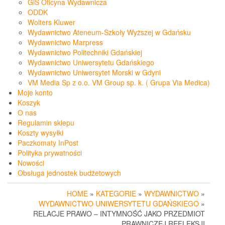
GiS Oficyna Wydawnicza
ODDK
Wolters Kluwer
Wydawnictwo Ateneum-Szkoły Wyższej w Gdańsku
Wydawnictwo Marpress
Wydawnictwo Politechniki Gdańskiej
Wydawnictwo Uniwersytetu Gdańskiego
Wydawnictwo Uniwersytet Morski w Gdyni
VM Media Sp z o.o. VM Group sp. k. ( Grupa Via Medica)
Moje konto
Koszyk
O nas
Regulamin sklepu
Koszty wysyłki
Paczkomaty InPost
Polityka prywatności
Nowości
Obsługa jednostek budżetowych
HOME
»
KATEGORIE
»
WYDAWNICTWO
»
WYDAWNICTWO UNIWERSYTETU GDAŃSKIEGO
»
RELACJE PRAWO – INTYMNOŚĆ JAKO PRZEDMIOT
PRAWNICZEJ REFLEKSJI