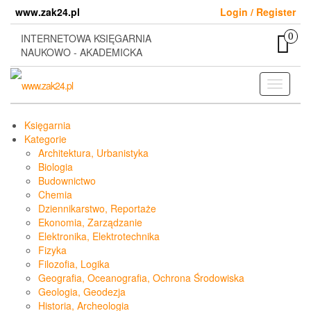
Skip
www.zak24.pl
Login / Register
to
the
0
INTERNETOWA KSIĘGARNIA
content
NAUKOWO - AKADEMICKA
Toggle
navigati
Księgarnia
Kategorie
Architektura, Urbanistyka
Biologia
Budownictwo
Chemia
Dziennikarstwo, Reportaże
Ekonomia, Zarządzanie
Elektronika, Elektrotechnika
Fizyka
Filozofia, Logika
Geografia, Oceanografia, Ochrona Środowiska
Geologia, Geodezja
Historia, Archeologia