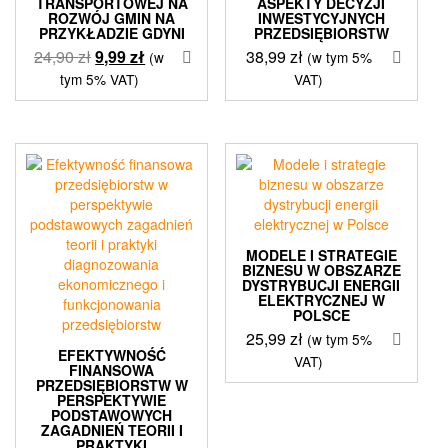
TRANSPORTOWEJ NA
ASPEKTY DECYZJI
ROZWÓJ GMIN NA
INWESTYCYJNYCH
PRZYKŁADZIE GDYNI
PRZEDSIĘBIORSTW
Pierwotna
Aktualna
24,90
zł
9,99
zł
38,99
zł
(w
(w tym 5%
cena
cena
tym 5% VAT)
VAT)
wynosiła:
wynosi:
24,90 zł.
9,99 zł.
MODELE I STRATEGIE
BIZNESU W OBSZARZE
DYSTRYBUCJI ENERGII
ELEKTRYCZNEJ W
POLSCE
25,99
zł
(w tym 5%
EFEKTYWNOŚĆ
VAT)
FINANSOWA
PRZEDSIĘBIORSTW W
PERSPEKTYWIE
PODSTAWOWYCH
ZAGADNIEŃ TEORII I
PRAKTYKI