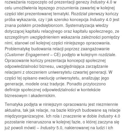
rozważania rozpoczęto od prezentacji genezy
Industry
4.0 w
celu umożliwienia lepszego zrozumienia zawartej w kolejnej
części idei prezentowanej tematyki. Rozdział pierwszy kończy
próba wykazania, czy i jak szeroko koncepcja
Industry
4.0 jest
znana polskim przedsiębiorcom. Systematyzacja wiedzy
dotyczącej kapitału relacyjnego oraz kapitału społecznego, ze
szczególnym uwzględnieniem wskazania zależności pomiędzy
nimi, stanowi cel kolejnej części niniejszego opracowania.
Problematykę budowania relacji poprzez zaangażowanie
(
Customer Engagement
– CE) podjęto w kolejnym rozdziale.
Opracowanie kończy prezentacja koncepcji społecznej
odpowiedzialności biznesu, uwzględniająca zarządzanie
relacjami z otoczeniem uniwersytetu czwartej generacji. W
części tej opisano ewolucję uniwersytetu, analizując jego
generacje, modele oraz tradycje. Ponadto przytoczono
definicje społecznej odpowiedzialności w kontekście
biznesowym i akademickim.
Tematyka podjęta w niniejszym opracowaniu jest niezmiennie
aktualna, tak jak relacje, na bazie których budowane są relacje
międzyorganizacyjne. Ich rola i znaczenie w dobie
Industry
4.0
pozostanie nienaruszona w kolejnej fazie, o której zaczyna się
już powoli mówić –
Industry
5.0, nakierowanej na ludzi i ich