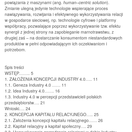
powiązania z maszynami (ang.
human
–
centric solution
).
Zmianie ulegną jedynie technologie wspierające proces
nawiązywania, rozwijania i efektywnego wykorzystywania relacji
w gospodarce sieciowej, np. technologie cyfrowe i platformy
współpracy, pozwalające poprzez wykorzystywanie tzw. efektu
synergii z jednej strony na zapobieganie marnotrawstwu, z
drugiej zaś – na dostarczanie konsumentom niestandardowych
produktów w pełni odpowiadającym ich oczekiwaniom i
potrzebom.
Spis treści
WSTĘP…….. 5
1. ZAŁOŻENIA KONCEPCJI INDUSTRY 4.0….. 11
1.1. Geneza Industry 4.0 …… 11
1.2. Idea Industry 4.0……. 16
1.3. Industry 4.0 w percepcji przedstawicieli polskich
przedsiębiorstw…. 21
Wnioski…. 24
2. KONCEPCJA KAPITAŁU RELACYJNEGO….. 25
2.1. Założenia koncepcji kapitału relacyjnego…… 26
2.2. Kapitał relacyjny a kapitał społeczny…. 29
2.3. Uwarunkowania zarządzania relacjami w dobie Industry