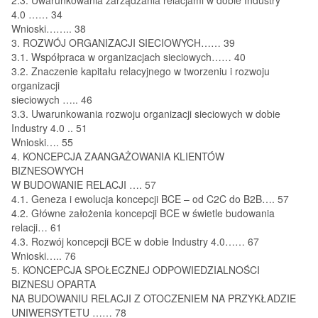
4.0 …… 34
Wnioski…….. 38
3. ROZWÓJ ORGANIZACJI SIECIOWYCH…… 39
3.1. Współpraca w organizacjach sieciowych…… 40
3.2. Znaczenie kapitału relacyjnego w tworzeniu i rozwoju
organizacji
sieciowych ….. 46
3.3. Uwarunkowania rozwoju organizacji sieciowych w dobie
Industry 4.0 .. 51
Wnioski…. 55
4. KONCEPCJA ZAANGAŻOWANIA KLIENTÓW
BIZNESOWYCH
W BUDOWANIE RELACJI …. 57
4.1. Geneza i ewolucja koncepcji BCE – od C2C do B2B…. 57
4.2. Główne założenia koncepcji BCE w świetle budowania
relacji… 61
4.3. Rozwój koncepcji BCE w dobie Industry 4.0…… 67
Wnioski….. 76
5. KONCEPCJA SPOŁECZNEJ ODPOWIEDZIALNOŚCI
BIZNESU OPARTA
NA BUDOWANIU RELACJI Z OTOCZENIEM NA PRZYKŁADZIE
UNIWERSYTETU …… 78