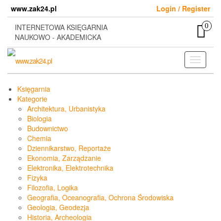
Skip
www.zak24.pl
Login / Register
to
the
0
INTERNETOWA KSIĘGARNIA
content
NAUKOWO - AKADEMICKA
Toggle
navigati
Księgarnia
Kategorie
Architektura, Urbanistyka
Biologia
Budownictwo
Chemia
Dziennikarstwo, Reportaże
Ekonomia, Zarządzanie
Elektronika, Elektrotechnika
Fizyka
Filozofia, Logika
Geografia, Oceanografia, Ochrona Środowiska
Geologia, Geodezja
Historia, Archeologia