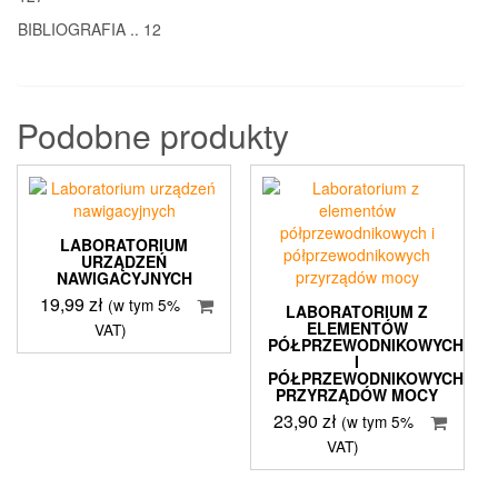
BIBLIOGRAFIA .. 12
Podobne produkty
LABORATORIUM
URZĄDZEŃ
NAWIGACYJNYCH
19,99
zł
(w tym 5%
LABORATORIUM Z
ELEMENTÓW
VAT)
PÓŁPRZEWODNIKOWYCH
I
PÓŁPRZEWODNIKOWYCH
PRZYRZĄDÓW MOCY
23,90
zł
(w tym 5%
VAT)