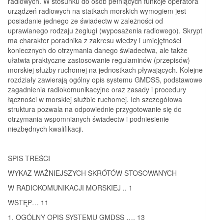
radiowych. W stosunku do osób pełniących funkcje operatora
urządzeń radiowych na statkach morskich wymogiem jest
posiadanie jednego ze świadectw w zależności od
uprawianego rodzaju żeglugi (wyposażenia radiowego). Skrypt
ma charakter poradnika z zakresu wiedzy i umiejętności
koniecznych do otrzymania danego świadectwa, ale także
ułatwia praktyczne zastosowanie regulaminów (przepisów)
morskiej służby ruchomej na jednostkach pływających. Kolejne
rozdziały zawierają ogólny opis systemu GMDSS, podstawowe
zagadnienia radiokomunikacyjne oraz zasady i procedury
łączności w morskiej służbie ruchomej. Ich szczegółowa
struktura pozwala na odpowiednie przygotowanie się do
otrzymania wspomnianych świadectw i podniesienie
niezbędnych kwalifikacji.
SPIS TREŚCI
WYKAZ WAŻNIEJSZYCH SKRÓTÓW STOSOWANYCH
W RADIOKOMUNIKACJI MORSKIEJ .. 1
WSTĘP… 11
1. OGÓLNY OPIS SYSTEMU GMDSS …. 13