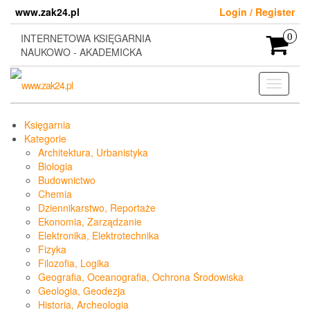
Skip
www.zak24.pl
Login / Register
to
the
INTERNETOWA KSIĘGARNIA
0
content
NAUKOWO - AKADEMICKA
Toggle
navigati
Księgarnia
Kategorie
Architektura, Urbanistyka
Biologia
Budownictwo
Chemia
Dziennikarstwo, Reportaże
Ekonomia, Zarządzanie
Elektronika, Elektrotechnika
Fizyka
Filozofia, Logika
Geografia, Oceanografia, Ochrona Środowiska
Geologia, Geodezja
Historia, Archeologia