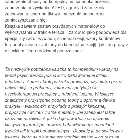
zaburzenie obsesyjno-kompulsyjne, samookaleczenia,
zaburzenia odżywiania, ADHD, agresja i zaburzenia
zachowania, choroba tikowa, moczenie nocne oraz
zanieczyszczanie się.
Książka zawiera zestaw przydatnych materiałów do
wykorzystania w trakcie terapii – zarówno jako podpowiedź dla
specjalisty (wzór wywiadu, schemat sesji, wzory kontraktów
terapeutycznych, szablony do konceptualizacji), jak i do pracy z
dzieckiem i jego rodzicami podczas sesji.
Ta niezwykle potrzebna książka to kompendium wiedzy na
temat psychoterapii poznawczo-behawioralnej dzieci i
młodzieży. Autorzy krok po kroku prowadzą czytelnika przez
najważniejsze problemy, z którymi spotykają się
psychoterapeuci pracujący z młodymi ludźmi. W książce
znajdziemy przystępnie podaną teorię z ogromną dawką
praktyki – wskazówki, przykłady z praktyki klinicznej,
propozycje ćwiczeń, trafne metafory. Jej zaletą jest także
ukazanie możliwości, jakie daje otwartość na łączenie
klasycznej terapii poznawczo-behawioralnej z modelami
trzeciej fali terapii behawioralnych. Dopisuję ją do swojej listy
książek, które są dla mnie szczególnie ważne – od razu na