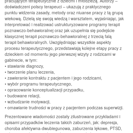
pracujących terapeutycznie z dziećmi i młodzieżą. Autorzy –
doświadczeni polscy terapeuci – ukazują z praktycznego
punktu widzenia zasady, metody oraz niuanse pracy z tą grupą
wiekową. Dzielą się swoją wiedzą i warsztatem, wyjaśniając, jak
interpretować i realizować ustrukturyzowane programy terapii
poznawczo-behawioralnej oraz jak uzupełnia się podejście
klasycznej terapii poznawczo-behawioralnej z trzecią falą
terapii behawioralnych. Uwzględniając wszystkie aspekty
procesu terapeutycznego, przedstawiają kolejne etapy pracy z
dzieckiem od momentu jego pierwszej wizyty z rodzicami w
gabinecie, w tym:
• stawianie diagnozy,
• tworzenie planu leczenia,
• zawieranie kontraktu z pacjentem i jego rodzicami,
• wybór programu terapeutycznego,
• opracowanie konceptualizacji przypadku,
• budowane relacji,
• wzbudzanie motywacji,
• omawianie trudności w pracy z pacjentem podczas superwizji.
Prezentowane wiadomości zostały zilustrowane przykładami i
opisami przypadków leczenia takich zaburzeń, jak: depresja,
choroba afektywna-dwubiegunowa, zaburzenia lękowe, PTSD,