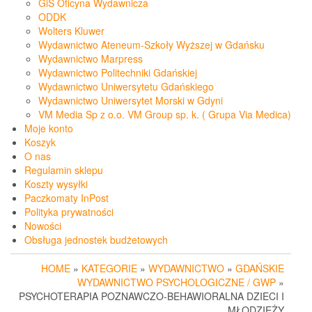
GiS Oficyna Wydawnicza
ODDK
Wolters Kluwer
Wydawnictwo Ateneum-Szkoły Wyższej w Gdańsku
Wydawnictwo Marpress
Wydawnictwo Politechniki Gdańskiej
Wydawnictwo Uniwersytetu Gdańskiego
Wydawnictwo Uniwersytet Morski w Gdyni
VM Media Sp z o.o. VM Group sp. k. ( Grupa Via Medica)
Moje konto
Koszyk
O nas
Regulamin sklepu
Koszty wysyłki
Paczkomaty InPost
Polityka prywatności
Nowości
Obsługa jednostek budżetowych
HOME
»
KATEGORIE
»
WYDAWNICTWO
»
GDAŃSKIE
WYDAWNICTWO PSYCHOLOGICZNE / GWP
»
PSYCHOTERAPIA POZNAWCZO-BEHAWIORALNA DZIECI I
MŁODZIEŻY