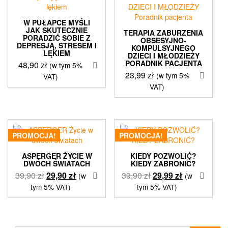
W PUŁAPCE MYŚLI
JAK SKUTECZNIE
TERAPIA ZABURZENIA
PORADZIĆ SOBIE Z
OBSESYJNO-
DEPRESJĄ, STRESEM I
KOMPULSYJNEGO
LĘKIEM
DZIECI I MŁODZIEŻY
PORADNIK PACJENTA
48,90
zł
(w tym 5%
23,99
zł
(w tym 5%
VAT)
VAT)
PROMOCJA!
PROMOCJA!
ASPERGER ŻYCIE W
KIEDY POZWOLIĆ?
DWÓCH ŚWIATACH
KIEDY ZABRONIĆ?
Pierwotna
Aktualna
Pierwotna
Aktualna
39,90
zł
29,90
zł
39,90
zł
29,99
zł
(w
(w
cena
cena
cena
cena
tym 5% VAT)
tym 5% VAT)
wynosiła:
wynosi:
wynosiła:
wynosi:
39,90 zł.
29,90 zł.
39,90 zł.
29,99 zł.