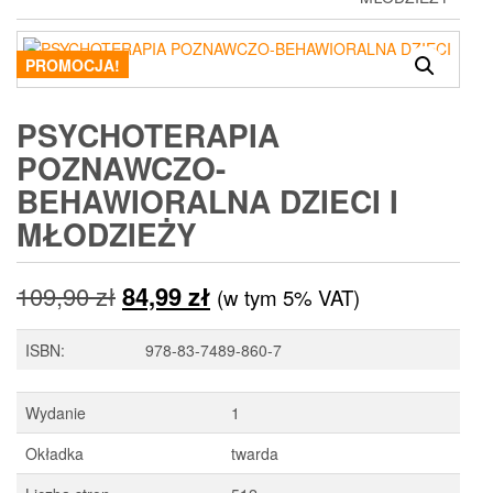
PROMOCJA!
PSYCHOTERAPIA
POZNAWCZO-
BEHAWIORALNA DZIECI I
MŁODZIEŻY
Pierwotna
Aktualna
109,90
zł
84,99
zł
(w tym 5% VAT)
cena
cena
ISBN:
978-83-7489-860-7
wynosiła:
wynosi:
Wydanie
1
109,90 zł.
84,99 zł.
Okładka
twarda