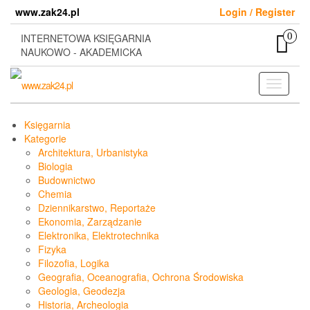
Skip
www.zak24.pl
Login / Register
to
the
0
INTERNETOWA KSIĘGARNIA
content
NAUKOWO - AKADEMICKA
Toggle
navigati
Księgarnia
Kategorie
Architektura, Urbanistyka
Biologia
Budownictwo
Chemia
Dziennikarstwo, Reportaże
Ekonomia, Zarządzanie
Elektronika, Elektrotechnika
Fizyka
Filozofia, Logika
Geografia, Oceanografia, Ochrona Środowiska
Geologia, Geodezja
Historia, Archeologia