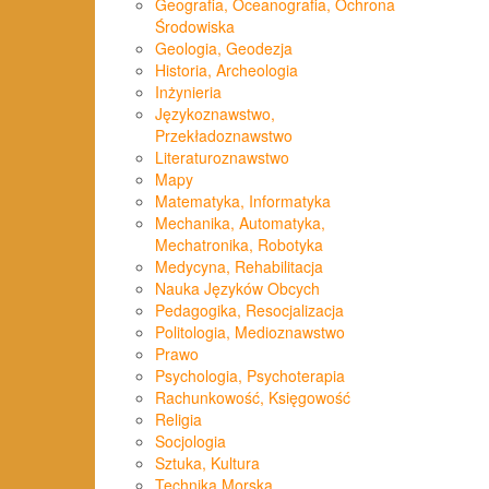
Geografia, Oceanografia, Ochrona
Środowiska
Geologia, Geodezja
Historia, Archeologia
Inżynieria
Językoznawstwo,
Przekładoznawstwo
Literaturoznawstwo
Mapy
Matematyka, Informatyka
Mechanika, Automatyka,
Mechatronika, Robotyka
Medycyna, Rehabilitacja
Nauka Języków Obcych
Pedagogika, Resocjalizacja
Politologia, Medioznawstwo
Prawo
Psychologia, Psychoterapia
Rachunkowość, Księgowość
Religia
Socjologia
Sztuka, Kultura
Technika Morska