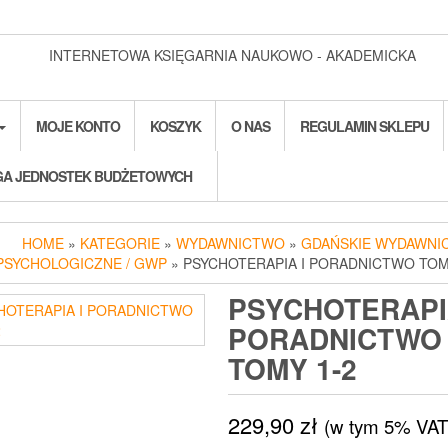
INTERNETOWA KSIĘGARNIA NAUKOWO - AKADEMICKA
MOJE KONTO
KOSZYK
O NAS
REGULAMIN SKLEPU
A JEDNOSTEK BUDŻETOWYCH
HOME
»
KATEGORIE
»
WYDAWNICTWO
»
GDAŃSKIE WYDAWNI
PSYCHOLOGICZNE / GWP
» PSYCHOTERAPIA I PORADNICTWO TOM
PSYCHOTERAPI
PORADNICTWO
TOMY 1-2
229,90
zł
(w tym 5% VAT