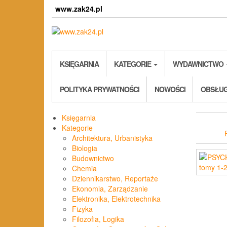
Skip
www.zak24.pl
to
the
content
KSIĘGARNIA
KATEGORIE
WYDAWNICTWO
POLITYKA PRYWATNOŚCI
NOWOŚCI
OBSŁUG
Księgarnia
Kategorie
Architektura, Urbanistyka
Biologia
Budownictwo
Chemia
Dziennikarstwo, Reportaże
Ekonomia, Zarządzanie
Elektronika, Elektrotechnika
Fizyka
Filozofia, Logika