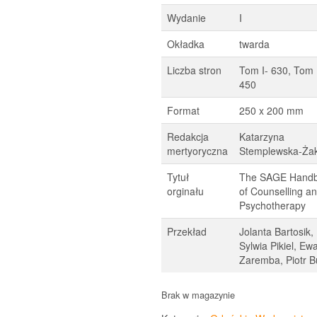
Wydanie
I
Okładka
twarda
Liczba stron
Tom I- 630, Tom I
450
Format
250 x 200 mm
Redakcja
Katarzyna
mertyoryczna
Stemplewska-Ża
Tytuł
The SAGE Hand
orginału
of Counselling a
Psychotherapy
Przekład
Jolanta Bartosik,
Sylwia Pikiel, Ew
Zaremba, Piotr B
Brak w magazynie