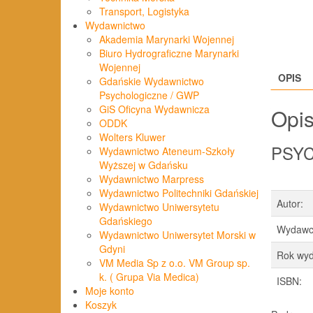
Transport, Logistyka
Wydawnictwo
Akademia Marynarki Wojennej
Biuro Hydrograficzne Marynarki
Wojennej
OPIS
Gdańskie Wydawnictwo
Psychologiczne / GWP
GiS Oficyna Wydawnicza
Opi
ODDK
Wolters Kluwer
PSYC
Wydawnictwo Ateneum-Szkoły
Wyższej w Gdańsku
Wydawnictwo Marpress
Wydawnictwo Politechniki Gdańskiej
Autor:
Wydawnictwo Uniwersytetu
Gdańskiego
Wydawc
Wydawnictwo Uniwersytet Morski w
Gdyni
Rok wyd
VM Media Sp z o.o. VM Group sp.
k. ( Grupa Via Medica)
ISBN:
Moje konto
Koszyk