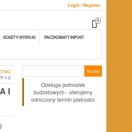
Login / Register
0
KOSZTY WYSYŁKI
PACZKOMATY INPOST
Szukaj:
CTWO
Y 1-2
Obsługa jednostek
A I
budżetowych - oferujemy
odroczony termin płatności
)