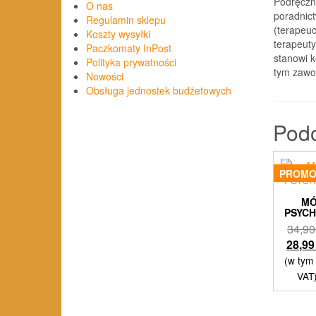
Podręczni
O nas
poradnic
Regulamin sklepu
(terapeuc
Koszty wysyłki
terapeut
Paczkomaty InPost
stanowi 
Polityka prywatności
tym zawo
Nowości
Obsługa jednostek budżetowych
Pod
PROMO
M
PSYC
34,9
28,9
(w tym
VAT