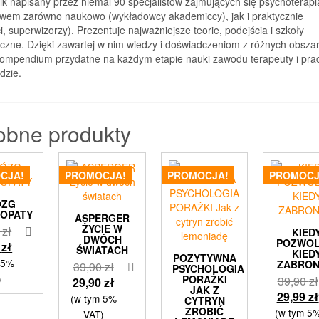
k napisany przez niemal 90 specjalistów zajmujących się psychoterapią
twem zarówno naukowo (wykładowcy akademiccy), jak i praktycznie
i, superwizorzy). Prezentuje najważniejsze teorie, podejścia i szkoły
yczne. Dzięki zawartej w nim wiedzy i doświadczeniom z różnych obsza
kompendium przydatne na każdym etapie nauki zawodu terapeuty i pra
dzie.
obne produkty
CJA!
PROMOCJA!
PROMOCJA!
PROMOCJ
ÓZG
HOPATY
ASPERGER
ŻYCIE W
Pierwotna
0
zł
KIED
DWÓCH
POZWOL
cena
Aktualna
9
zł
ŚWIATACH
KIED
POZYTYWNA
wynosiła:
cena
 5%
ZABRON
Pierwotna
39,90
zł
PSYCHOLOGIA
34,90 zł.
wynosi:
)
PORAŻKI
39,90
zł
cena
Aktualna
29,90
zł
JAK Z
28,99 zł.
29,99
zł
wynosiła:
cena
(w tym 5%
CYTRYN
ZROBIĆ
39,90 zł.
wynosi:
(w tym 5
VAT)