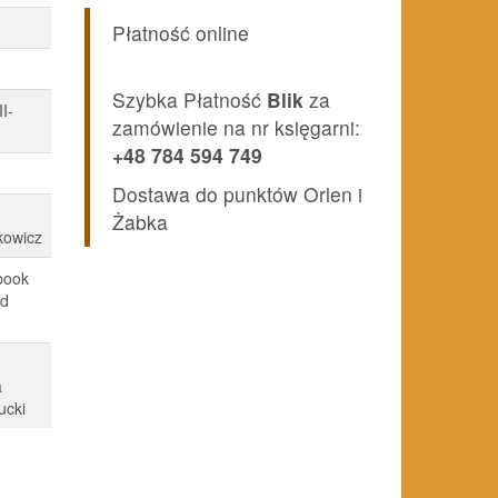
Płatność online
Szybka Płatność
Blik
za
I-
zamówienie na nr księgarni:
+48 784 594 749
Dostawa do punktów Orlen i
Żabka
kowicz
book
nd
a
ucki