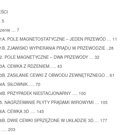
EŚCI
 5
zenie … 7
d 1A. POLE MAGNETOSTATYCZNE – JEDEN PRZEWÓD … 11
d 1B. ZJAWISKO WYPIERANIA PRĄDU W PRZEWODZIE ..28
d 2. POLE MAGNETYCZNE – DWA PRZEWODY … 32
d 3A. CEWKA Z RDZENIEM….. 43
d 3B. ZASILANIE CEWKI Z OBWODU ZEWNĘTRZNEGO .. 61
 4A. SIŁOWNIK….. 70
d 4B. PRZYPADEK NIESTACJONARNY …. 100
d 5. NAGRZEWANIE PŁYTY PRĄDAMI WIROWYMI … 105
 6A. CEWKA 3D …. 145
d 6B. DWIE CEWKI SPRZĘŻONE W UKŁADZIE 3D…. 177
a …. 203