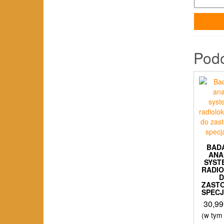
Pod
BADA
ANA
SYS
RADI
ZAST
SPEC
30,9
(w tym