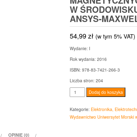
MAGNETYCZNY
W ŚRODOWISK
ANSYS-MAXWE
54,99
zł
(w tym 5% VAT)
Wydanie: I
Rok wydania: 2016
ISBN: 978-83-7421-266-3
Liczba stron: 204
ilość
Dodaj do koszyka
Przykłady
obliczeń
Kategorie:
Elektronika, Elektrotech
wolnozmiennych
Wydawnictwo Uniwersytet Morski 
pól
magnetycznych
OPINIE (0)
w