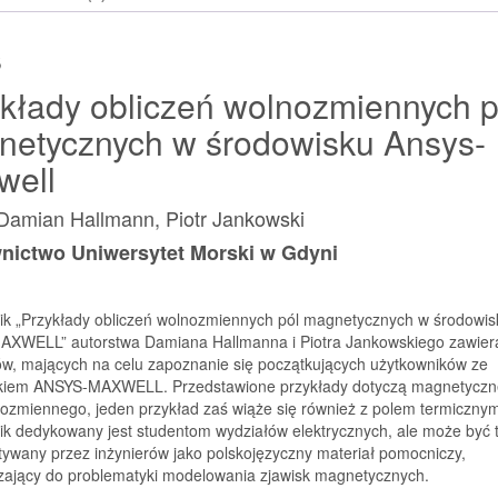
środowisku
s
Ansys-
Maxwell
kłady obliczeń wolnozmiennych p
netycznych w środowisku Ansys-
well
Damian Hallmann, Piotr Jankowski
ictwo Uniwersytet Morski w Gdyni
ik „Przykłady obliczeń wolnozmiennych pól magnetycznych w środowis
XWELL” autorstwa Damiana Hallmanna i Piotra Jankowskiego zawier
ów, mających na celu zapoznanie się początkujących użytkowników ze
kiem ANSYS-MAXWELL. Przedstawione przykłady dotyczą magnetycz
nozmiennego, jeden przykład zaś wiąże się również z polem termiczny
ik dedykowany jest studentom wydziałów elektrycznych, ale może być 
ywany przez inżynierów jako polskojęzyczny materiał pomocniczy,
ający do problematyki modelowania zjawisk magnetycznych.