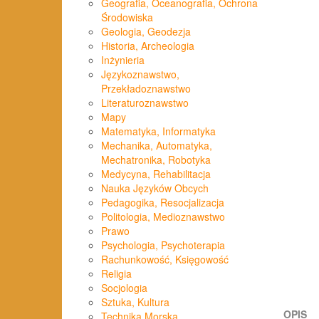
Geografia, Oceanografia, Ochrona
Środowiska
Geologia, Geodezja
Historia, Archeologia
Inżynieria
Językoznawstwo,
Przekładoznawstwo
Literaturoznawstwo
Mapy
Matematyka, Informatyka
Mechanika, Automatyka,
Mechatronika, Robotyka
Medycyna, Rehabilitacja
Nauka Języków Obcych
Pedagogika, Resocjalizacja
Politologia, Medioznawstwo
Prawo
Psychologia, Psychoterapia
Rachunkowość, Księgowość
Religia
Socjologia
Sztuka, Kultura
OPIS
Technika Morska