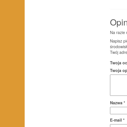
Opin
Na razie 
Napisz p
środowis
Twój adre
Twoja o
Twoja o
Nazwa
*
E-mail
*