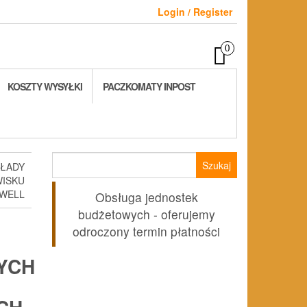
Login / Register
0
KOSZTY WYSYŁKI
PACZKOMATY INPOST
Szukaj:
KŁADY
ISKU
WELL
Obsługa jednostek
budżetowych - oferujemy
odroczony termin płatności
YCH