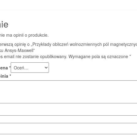
ie
nie ma opinii o produkcie.
ierwszą opinię o „Przykłady obliczeń wolnozmiennych pól magnetyczny
ku Ansys-Maxwell”
s email nie zostanie opublikowany.
Wymagane pola są oznaczone
*
cena
*
pinia
*