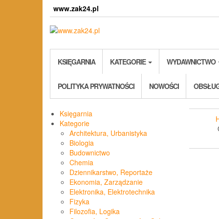
Skip
www.zak24.pl
to
the
content
KSIĘGARNIA
KATEGORIE
WYDAWNICTWO
POLITYKA PRYWATNOŚCI
NOWOŚCI
OBSŁUG
Księgarnia
Kategorie
Architektura, Urbanistyka
Biologia
Budownictwo
Chemia
Dziennikarstwo, Reportaże
Ekonomia, Zarządzanie
Elektronika, Elektrotechnika
Fizyka
Filozofia, Logika