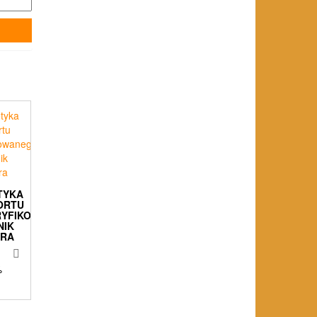
TYKA
ORTU
RYFIKOWANEGO.
NIK
ERA
%