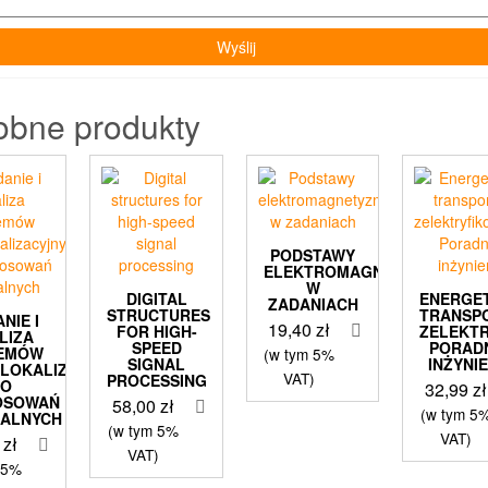
obne produkty
PODSTAWY
ELEKTROMAGNETYZMU
W
DIGITAL
ENERGE
ZADANIACH
STRUCTURES
TRANSP
NIE I
19,40
zł
FOR HIGH-
ZELEKT
LIZA
SPEED
PORAD
TEMÓW
(w tym 5%
SIGNAL
INŻYNI
OLOKALIZACYJNYCH
VAT)
PROCESSING
DO
32,99
zł
OSOWAŃ
58,00
zł
(w tym 5
JALNYCH
(w tym 5%
VAT)
9
zł
VAT)
 5%