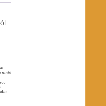
ól
ku
a sześć
nego
m.
także