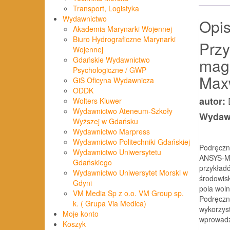
Transport, Logistyka
Wydawnictwo
Opi
Akademia Marynarki Wojennej
Biuro Hydrograficzne Marynarki
Przy
Wojennej
mag
Gdańskie Wydawnictwo
Psychologiczne / GWP
Max
GiS Oficyna Wydawnicza
ODDK
autor:
Wolters Kluwer
Wydawnictwo Ateneum-Szkoły
Wydawn
Wyższej w Gdańsku
Wydawnictwo Marpress
Wydawnictwo Politechniki Gdańskiej
Podręczn
Wydawnictwo Uniwersytetu
ANSYS-MA
Gdańskiego
przykład
Wydawnictwo Uniwersytet Morski w
środowis
Gdyni
pola wol
VM Media Sp z o.o. VM Group sp.
Podręczn
k. ( Grupa Via Medica)
wykorzyst
Moje konto
wprowadz
Koszyk