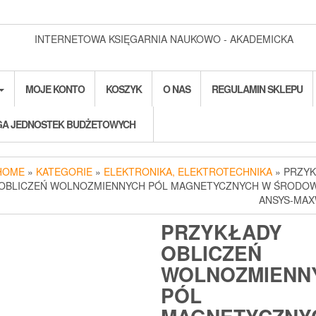
INTERNETOWA KSIĘGARNIA NAUKOWO - AKADEMICKA
MOJE KONTO
KOSZYK
O NAS
REGULAMIN SKLEPU
A JEDNOSTEK BUDŻETOWYCH
HOME
»
KATEGORIE
»
ELEKTRONIKA, ELEKTROTECHNIKA
» PRZY
OBLICZEŃ WOLNOZMIENNYCH PÓL MAGNETYCZNYCH W ŚRODOW
ANSYS-MAX
PRZYKŁADY
OBLICZEŃ
WOLNOZMIENN
PÓL