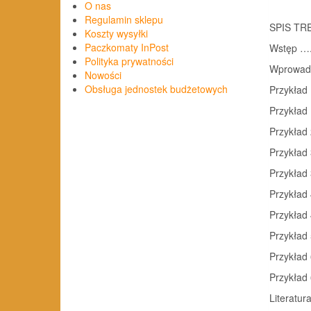
O nas
Regulamin sklepu
SPIS TR
Koszty wysyłki
Paczkomaty InPost
Wstęp ….
Polityka prywatności
Wprowad
Nowości
Obsługa jednostek budżetowych
Przykła
Przykła
Przykła
Przykła
Przykła
Przykład
Przykła
Przykła
Przykład
Przykła
Literatur