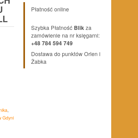
CH
U
Płatność online
LL
Szybka Płatność
Blik
za
zamówienie na nr księgarni:
+48 784 594 749
Dostawa do punktów Orlen i
Żabka
nika
,
w Gdyni