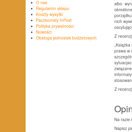
O nas
albo wyra
Regulamin sklepu
określone
Koszty wysyłki
porządku 
Paczkomaty InPost
nich wywi
Polityka prywatności
oscylując
Nowości
Z recenzj
Obsługa jednostek budżetowych
„Książka
prawa w o
szczególn
sytuacjac
związane
informaty
stosowani
Z recenzj
Opin
Na razie 
Napisz pi