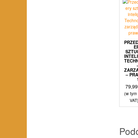
PRZED
E
SZTU
INTEL
TECH
ZARZ
– PR
79,9
(w tym
VAT
Pod