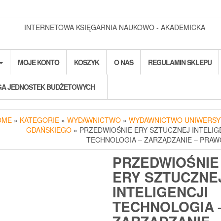
INTERNETOWA KSIĘGARNIA NAUKOWO - AKADEMICKA
MOJE KONTO
KOSZYK
O NAS
REGULAMIN SKLEPU
A JEDNOSTEK BUDŻETOWYCH
OME
»
KATEGORIE
»
WYDAWNICTWO
»
WYDAWNICTWO UNIWERSY
GDAŃSKIEGO
» PRZEDWIOŚNIE ERY SZTUCZNEJ INTELIG
TECHNOLOGIA – ZARZĄDZANIE – PRAWO
PRZEDWIOŚNIE
ERY SZTUCZNE
INTELIGENCJI
TECHNOLOGIA 