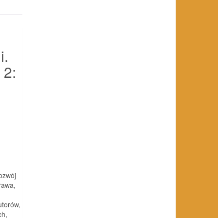
i.
 2:
rozwój
prawa,
utorów,
ch,