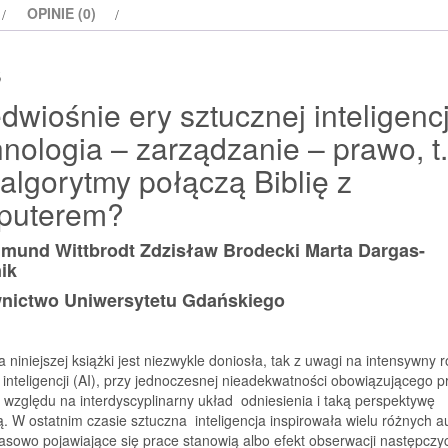
OPINIE (0)
–
prawo
s
t.
2
dwiośnie ery sztucznej inteligencj
nologia – zarządzanie – prawo, t.
algorytmy połączą Biblię z
puterem?
dmund Wittbrodt Zdzisław Brodecki Marta Dargas-
ik
ictwo Uniwersytetu Gdańskiego
 niniejszej książki jest niezwykle doniosła, tak z uwagi na inten­sywny 
 inteligencji (AI), przy jednoczesnej nieadekwatno­ści obowiązującego 
e względu na interdyscyplinarny układ odniesienia i taką perspektywę
 W ostatnim czasie sztuczna inteligencja inspirowała wielu różnych a
sowo po­jawiające się prace stanowią albo efekt obserwacji następczy