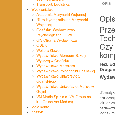
OPIS
Transport, Logistyka
Wydawnictwo
Akademia Marynarki Wojennej
Opi
Biuro Hydrograficzne Marynarki
Wojennej
Prze
Gdańskie Wydawnictwo
Tech
Psychologiczne / GWP
GiS Oficyna Wydawnicza
Czy 
ODDK
Wolters Kluwer
kom
Wydawnictwo Ateneum-Szkoły
Wyższej w Gdańsku
red. E
Wydawnictwo Marpress
Dragan
Wydawnictwo Politechniki Gdańskiej
Wydawnictwo Uniwersytetu
Wydawn
Gdańskiego
Wydawnictwo Uniwersytet Morski w
Gdyni
„Tematyka
VM Media Sp z o.o. VM Group sp.
sztucznej
k. ( Grupa Via Medica)
jak też z
Moje konto
badawczą.
Koszyk
jednak ma