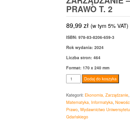
ZARZĄDZANIE 
PRAWO T. 2
89,99
zł
(w tym 5% VAT)
ISBN: 978-83-8206-659-3
Rok wydania: 2024
Liczba stron: 464
Format: 170 x 240 mm
ilość
Dodaj do koszyka
Przedwiośnie
ery
Kategorii:
Ekonomia, Zarządzanie
,
sztucznej
Matematyka, Informatyka
,
Nowośc
inteligencji
Prawo
,
Wydawnictwo Uniwersytetu
Technologia
Gdańskiego
–
zarządzanie