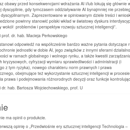
z obawy przed konsekwencjami wdrażania AI i/lub lokują się głównie 
j dyscyplinie, gdy tymczasem oddziaływanie AI bynajmniej nie przebie
dyscyplinarnym. Zaprezentowane w opinio­wanym dziele treści i wniosk
edzione powinny stanowić polski wkład w światowy dyskurs interdyscyp
y wokół problemów i perspektyw rozwoju sztucznej inteligencji”.
i prof. dr. hab. Macieja Perkowskiego
 stanowi odpowiedź na współcześnie bardzo ważne pytania dotyczące ro
chronie jednostki w dobie AI, jego związków z innymi sferami działalno
ości w ramach globalnego i wolnego rynku, a także kwestii zarządzani
h kryzysowych, cyfryzacji wymiaru sprawiedliwości i administracji (i
go z tym ryzyka), nowego charakteru norm prawnych i prawa
cznego, obejmujące też wykorzystanie sztucznej inteligencji w procesie
a prawa i podejmowania różnorodnych decyzji oraz funkcje kontrolując
i dr. hab. Bartosza Wojciechowskiego, prof. U
ie
nie ma opinii o produkcie.
erwszą opinię o „Przedwiośnie ery sztucznej inteligencji Technologia –