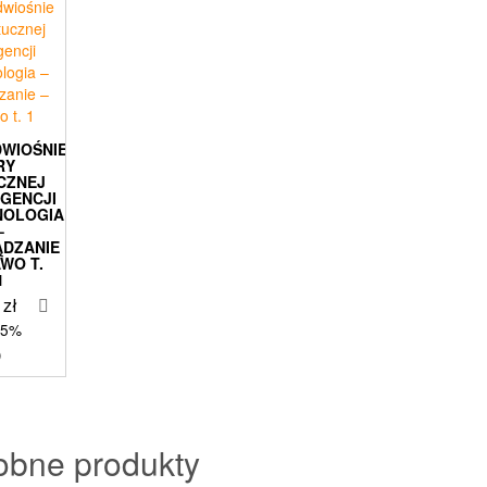
WIOŚNIE
RY
CZNEJ
IGENCJI
NOLOGIA
–
ĄDZANIE
AWO T.
1
9
zł
 5%
)
obne produkty