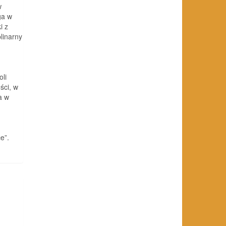
w
ga w
i z
linarny
li
ści, w
a w
e”.