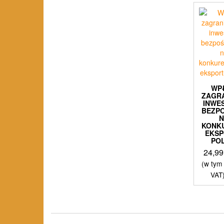
WP
ZAGR
INWE
BEZP
KONK
EKS
PO
24,9
(w tym
VAT