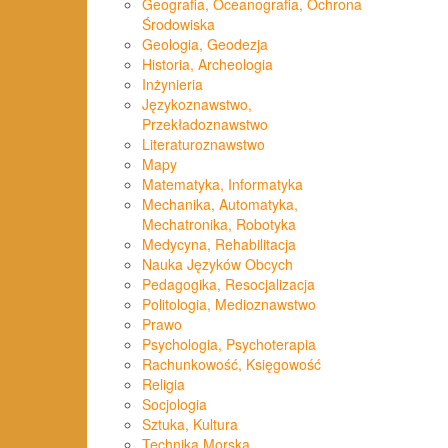
Geografia, Oceanografia, Ochrona
Środowiska
Geologia, Geodezja
Historia, Archeologia
Inżynieria
Językoznawstwo,
Przekładoznawstwo
Literaturoznawstwo
Mapy
Matematyka, Informatyka
Mechanika, Automatyka,
Mechatronika, Robotyka
Medycyna, Rehabilitacja
Nauka Języków Obcych
Pedagogika, Resocjalizacja
Politologia, Medioznawstwo
Prawo
Psychologia, Psychoterapia
Rachunkowość, Księgowość
Religia
Socjologia
Sztuka, Kultura
Technika Morska