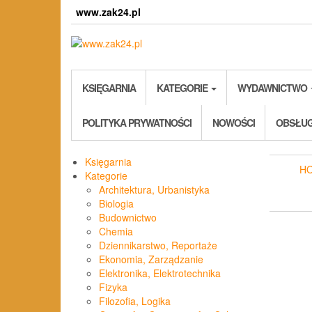
Skip
www.zak24.pl
to
the
content
KSIĘGARNIA
KATEGORIE
WYDAWNICTWO
POLITYKA PRYWATNOŚCI
NOWOŚCI
OBSŁUG
Księgarnia
H
Kategorie
Architektura, Urbanistyka
Biologia
Budownictwo
Chemia
Dziennikarstwo, Reportaże
Ekonomia, Zarządzanie
Elektronika, Elektrotechnika
Fizyka
Filozofia, Logika