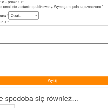
ie – prawo t. 2”
s email nie zostanie opublikowany.
Wymagane pola są oznaczone
*
cena
*
pinia
*
e spodoba się również…