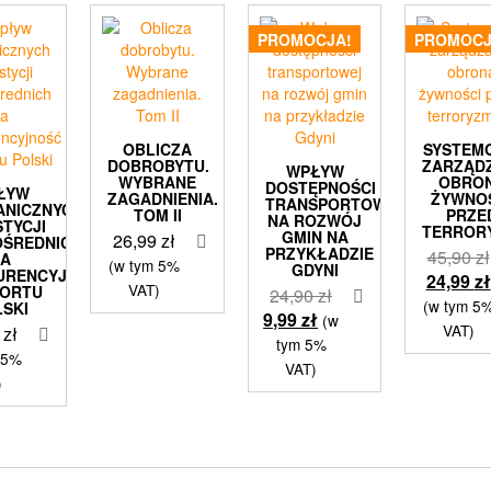
PROMOCJA!
PROMOCJ
OBLICZA
SYSTEM
DOBROBYTU.
ZARZĄD
WPŁYW
WYBRANE
OBRO
DOSTĘPNOŚCI
ŁYW
ZAGADNIENIA.
ŻYWNO
TRANSPORTOWEJ
ANICZNYCH
TOM II
PRZE
NA ROZWÓJ
STYCJI
TERROR
GMIN NA
26,99
zł
OŚREDNICH
PRZYKŁADZIE
45,90
zł
NA
(w tym 5%
GDYNI
URENCYJNOŚĆ
24,99
zł
VAT)
PORTU
Pierwotna
24,90
zł
(w tym 5
LSKI
Aktualna
cena
9,99
zł
(w
VAT)
9
zł
cena
wynosiła:
tym 5%
 5%
wynosi:
24,90 zł.
VAT)
)
9,99 zł.