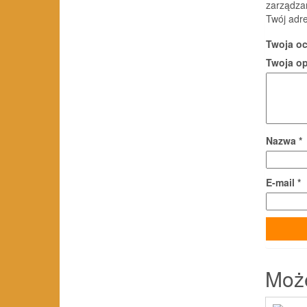
zarządzan
Twój adre
Twoja o
Twoja o
Nazwa
*
E-mail
*
Moż