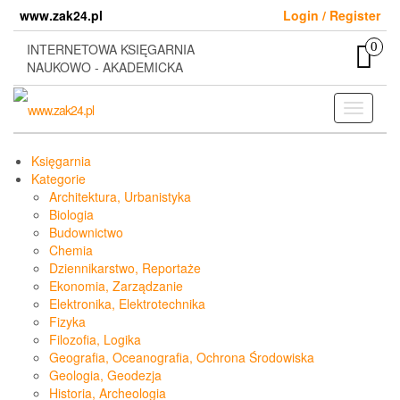
Skip
www.zak24.pl
Login / Register
to
the
0
INTERNETOWA KSIĘGARNIA
content
NAUKOWO - AKADEMICKA
Toggle
navigati
Księgarnia
Kategorie
Architektura, Urbanistyka
Biologia
Budownictwo
Chemia
Dziennikarstwo, Reportaże
Ekonomia, Zarządzanie
Elektronika, Elektrotechnika
Fizyka
Filozofia, Logika
Geografia, Oceanografia, Ochrona Środowiska
Geologia, Geodezja
Historia, Archeologia