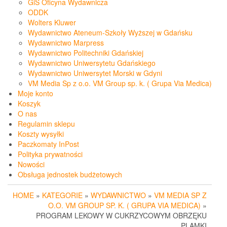
GiS Oficyna Wydawnicza
ODDK
Wolters Kluwer
Wydawnictwo Ateneum-Szkoły Wyższej w Gdańsku
Wydawnictwo Marpress
Wydawnictwo Politechniki Gdańskiej
Wydawnictwo Uniwersytetu Gdańskiego
Wydawnictwo Uniwersytet Morski w Gdyni
VM Media Sp z o.o. VM Group sp. k. ( Grupa Via Medica)
Moje konto
Koszyk
O nas
Regulamin sklepu
Koszty wysyłki
Paczkomaty InPost
Polityka prywatności
Nowości
Obsługa jednostek budżetowych
HOME
»
KATEGORIE
»
WYDAWNICTWO
»
VM MEDIA SP Z
O.O. VM GROUP SP. K. ( GRUPA VIA MEDICA)
»
PROGRAM LEKOWY W CUKRZYCOWYM OBRZĘKU
PLAMKI