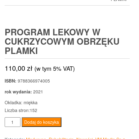
PROGRAM LEKOWY W
CUKRZYCOWYM OBRZĘKU
PLAMKI
110,00
zł
(w tym 5% VAT)
ISBN:
9788366974005
rok wydania:
2021
Okładka: miękka
Liczba stron:152
ilość
Dodaj do koszyka
Program
lekowy