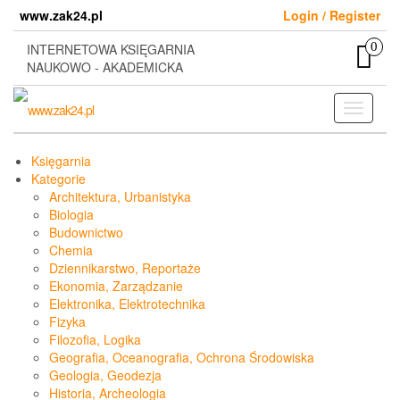
Skip
www.zak24.pl
Login / Register
to
the
0
INTERNETOWA KSIĘGARNIA
content
NAUKOWO - AKADEMICKA
Toggle
navigati
Księgarnia
Kategorie
Architektura, Urbanistyka
Biologia
Budownictwo
Chemia
Dziennikarstwo, Reportaże
Ekonomia, Zarządzanie
Elektronika, Elektrotechnika
Fizyka
Filozofia, Logika
Geografia, Oceanografia, Ochrona Środowiska
Geologia, Geodezja
Historia, Archeologia