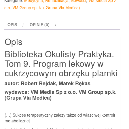
Kategorie:
Medycyna, Rehabilitacja
,
Nowości
,
VM Media Sp z
w
o.o. VM Group sp. k. ( Grupa Via Medica)
cukrzycowym
obrzęku
OPIS
OPINIE (0)
plamki
Opis
Biblioteka Okulisty Praktyka.
Tom 9. Program lekowy w
cukrzycowym obrzęku plamki
autor: Robert Rejdak, Marek Rękas
wydawca: VM Media Sp z o.o. VM Group sp.k.
(Grupa Via Medica)
(…) Sukces terapeutyczny zależy także od właściwej kontroli
metabolicznej