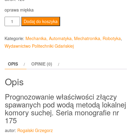
oprawa miękka
ilość
Dodaj do koszyka
Prognozowanie
właściwości
Kategorie:
Mechanika, Automatyka, Mechatronika, Robotyka
,
złączy
Wydawnictwo Politechniki Gdańskiej
spawanych
pod
OPIS
OPINIE (0)
wodą
metodą
Opis
lokalnej
komory
Prognozowanie właściwości złączy
suchej
spawanych pod wodą metodą lokalnej
komory suchej. Seria monografie nr
175
autor:
Rogalski Grzegorz