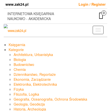
Skip
www.zak24.pl
Login / Register
to
the
0
INTERNETOWA KSIĘGARNIA
content
NAUKOWO - AKADEMICKA
Toggle
navigati
Księgarnia
Kategorie
Architektura, Urbanistyka
Biologia
Budownictwo
Chemia
Dziennikarstwo, Reportaże
Ekonomia, Zarządzanie
Elektronika, Elektrotechnika
Fizyka
Filozofia, Logika
Geografia, Oceanografia, Ochrona Środowiska
Geologia, Geodezja
Historia, Archeologia