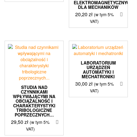
ELEKTROMAGNETYCZNYCH
DLA MECHANIKÓW
20,20
zł
(w tym 5%
VAT)
LABORATORIUM
URZĄDZEŃ
AUTOMATYKI I
MECHATRONIKI
30,00
zł
(w tym 5%
STUDIA NAD
VAT)
CZYNNIKAMI
WPŁYWAJĄCYMI NA
OBCIĄŻALNOŚĆ I
CHARAKTERYSTYKI
TRIBOLOGICZNE
POPRZECZNYCH…
29,50
zł
(w tym 5%
VAT)