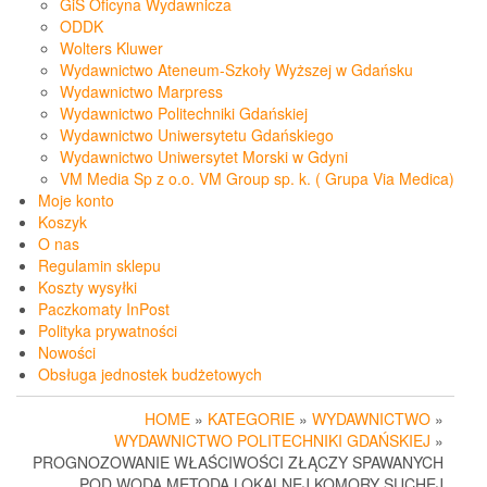
GiS Oficyna Wydawnicza
ODDK
Wolters Kluwer
Wydawnictwo Ateneum-Szkoły Wyższej w Gdańsku
Wydawnictwo Marpress
Wydawnictwo Politechniki Gdańskiej
Wydawnictwo Uniwersytetu Gdańskiego
Wydawnictwo Uniwersytet Morski w Gdyni
VM Media Sp z o.o. VM Group sp. k. ( Grupa Via Medica)
Moje konto
Koszyk
O nas
Regulamin sklepu
Koszty wysyłki
Paczkomaty InPost
Polityka prywatności
Nowości
Obsługa jednostek budżetowych
HOME
»
KATEGORIE
»
WYDAWNICTWO
»
WYDAWNICTWO POLITECHNIKI GDAŃSKIEJ
»
PROGNOZOWANIE WŁAŚCIWOŚCI ZŁĄCZY SPAWANYCH
POD WODĄ METODĄ LOKALNEJ KOMORY SUCHEJ