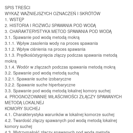
SPIS TREŚCI
WYKAZ WAŻNIEJSZYCH OZNACZEŃ I SKRÓTÓW
1. WSTĘP
2. HISTORIA I ROZWÓJ SPAWANIA POD WODĄ
3. CHARAKTERYSTYKA METOD SPAWANIA POD WODĄ
3.1. Spawanie pod wodą metodą mokrą
3.1.1. Wpływ zasolenia wody na proces spawania
3.1.2. Wpływ ciśnienia na proces spawania
3.1.3. Prędkośćstygnięcia złączy podczas spawania metodą
mokrą
3.1.4. Wodór w złączach podczas spawania metodą mokrą
3.2. Spawanie pod wodą metodą suchą
3.2.1. Spawanie suche izobaryczne
3.2.2. Spawanie suche hiperbaryczne
3.3. Spawanie pod wodą metodą lokalnej komory suchej
4. PROGNOZOWANIE WŁAŚCIWOŚCI ZŁĄCZY SPAWANYCH
METODĄ LOKALNEJ
KOMORY SUCHEJ
4.1. Charakterystyka warunków w lokalnej komorze suchej
4.2. Twardość złączy spawanych pod wodą metodą lokalnej
komory suchej
4.3. Wytrzymałość złączy spawanych pod wodą metodą