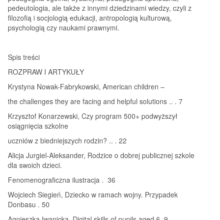
pedeutologia, ale także z innymi dziedzinami wiedzy, czyli z
filozofią i socjologią edukacji, antropologią kulturową,
psychologią czy naukami prawnymi.
Spis treści
ROZPRAW I ARTYKUŁY
Krystyna Nowak-Fabrykowski, American children –
the challenges they are facing and helpful solutions .. . 7
Krzysztof Konarzewski, Czy program 500+ podwyższył
osiągnięcia szkolne
uczniów z biedniejszych rodzin? .. . 22
Alicja Jurgiel-Aleksander, Rodzice o dobrej publicznej szkole
dla swoich dzieci.
Fenomenograficzna ilustracja . 36
Wojciech Siegień, Dziecko w ramach wojny. Przypadek
Donbasu . 50
Agnieszka Iwanicka, Digital skills of pupils aged 6–9 –