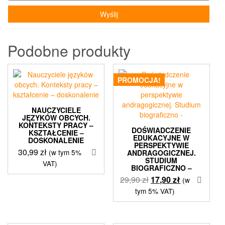
Podobne produkty
PROMOCJA!
NAUCZYCIELE
JĘZYKÓW OBCYCH.
KONTEKSTY PRACY –
DOŚWIADCZENIE
KSZTAŁCENIE –
EDUKACYJNE W
DOSKONALENIE
PERSPEKTYWIE
30,99
zł
(w tym 5%
ANDRAGOGICZNEJ.
STUDIUM
VAT)
BIOGRAFICZNO –
Pierwotna
Aktualna
29,90
zł
17,90
zł
(w
cena
cena
tym 5% VAT)
wynosiła:
wynosi:
29,90 zł.
17,90 zł.