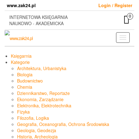
Skip
www.zak24.pl
Login / Register
to
the
0
INTERNETOWA KSIĘGARNIA
content
NAUKOWO - AKADEMICKA
Toggle
navigati
Księgarnia
Kategorie
Architektura, Urbanistyka
Biologia
Budownictwo
Chemia
Dziennikarstwo, Reportaże
Ekonomia, Zarządzanie
Elektronika, Elektrotechnika
Fizyka
Filozofia, Logika
Geografia, Oceanografia, Ochrona Środowiska
Geologia, Geodezja
Historia, Archeologia