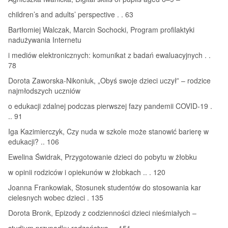
children’s and adults’ perspective . . 63
Bartłomiej Walczak, Marcin Sochocki, Program profilaktyki
nadużywania Internetu
i mediów elektronicznych: komunikat z badań ewaluacyjnych . .
78
Dorota Zaworska-Nikoniuk, „Obyś swoje dzieci uczył” – rodzice
najmłodszych uczniów
o edukacji zdalnej podczas pierwszej fazy pandemii COVID-19 .
.. 91
Iga Kazimierczyk, Czy nuda w szkole może stanowić barierę w
edukacji? .. 106
Ewelina Świdrak, Przygotowanie dzieci do pobytu w żłobku
w opinii rodziców i opiekunów w żłobkach .. . 120
Joanna Frankowiak, Stosunek studentów do stosowania kar
cielesnych wobec dzieci . 135
Dorota Bronk, Epizody z codzienności dzieci nieśmiałych –
studium przypadku rodzeństwa . . 151